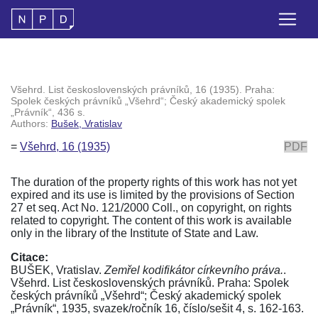
Všehrd. List československých právníků, 16 (1935). Praha:
Spolek českých právníků „Všehrd“; Český akademický spolek
„Právník“, 436 s.
Authors:
Bušek, Vratislav
=
Všehrd, 16 (1935)
PDF
The duration of the property rights of this work has not yet
expired and its use is limited by the provisions of Section
27 et seq. Act No. 121/2000 Coll., on copyright, on rights
related to copyright. The content of this work is available
only in the library of the Institute of State and Law.
Citace:
BUŠEK, Vratislav.
Zemřel kodifikátor církevního práva.
.
Všehrd. List československých právníků. Praha: Spolek
českých právníků „Všehrd“; Český akademický spolek
„Právník“, 1935, svazek/ročník 16, číslo/sešit 4, s. 162-163.