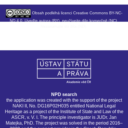
Obsah podléhá licenci Creative Commons BY-NC-
ND 4.0. Uveďte autora (BY), neužívejte dílo komerčně (NC),
Nezasahujte do díla (ND).
NPD search
the application was created with the support of the project
NAKI II, No. DG16P02H035 entitled National Legal
Heritage as a project of the Institute of State and Law of the
ASCR, v. V. I. The principle investigator is JUDr. Jan
Matejka, PhD. The project was solved in the period 2016–