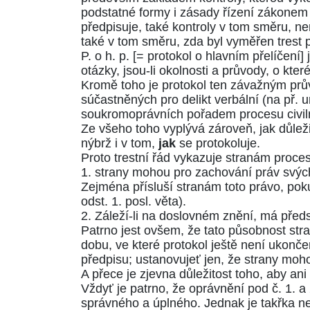
podstatné formy i zásady řízení zákonem 
předpisuje, také kontroly v tom směru, n
také v tom směru, zda byl vyměřen trest 
P. o h. p. [= protokol o hlavním přelíčen
otázky, jsou-li okolnosti a průvody, o kte
Kromě toho je protokol ten závažným prův
súčastněných pro delikt verbální (na př. 
soukromoprávních pořadem procesu civil
Ze všeho toho vyplývá zároveň, jak důlež
nýbrž i v tom,
jak
se protokoluje.
Proto trestní řád vykazuje stranám procesn
1. strany mohou pro zachování práv svých 
Zejména přísluší stranám toto právo, po
odst. 1. posl. věta)
.
2. Záleží-li na doslovném znění, má před
Patrno jest ovšem, že tato působnost str
dobu, ve které protokol ještě není ukonč
předpisu; ustanovujeť jen, že strany moh
A přece je zjevna důležitost toho, aby a
Vždyť je patrno, že oprávnění pod č. 1. 
správného a úplného. Jednak je takřka nem