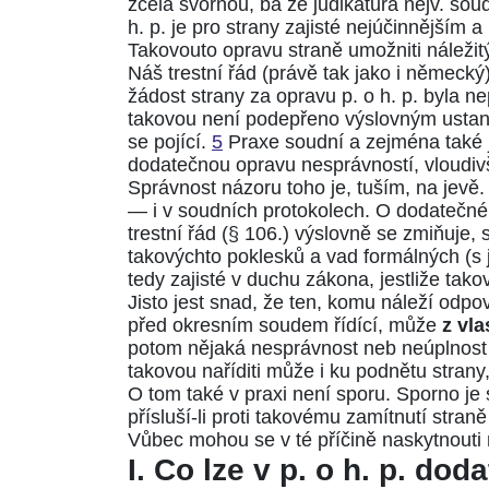
zcela svornou, ba že judikatura nejv. s
h. p. je pro strany zajisté nejúčinnějším
Takovouto opravu straně umožniti náleži
Náš
trestní řád
(právě tak jako i
německý
žádost strany za opravu p. o h. p. byla 
takovou není podepřeno výslovným ustano
se pojící.
5
Praxe soudní a zejména také 
dodatečnou opravu nesprávností, vloudivš
Správnost názoru toho je, tuším, na jevě
— i v soudních protokolech. O dodatečné
trestní řád
(§ 106.)
výslovně se zmiňuje, s
takovýchto poklesků a vad formálných (
tedy zajisté v duchu zákona, jestliže tak
Jisto jest snad, že ten, komu náleží odpo
před okresním soudem řídící, může
z vl
potom nějaká nesprávnost neb neúplnost na 
takovou naříditi může i ku podnětu strany
O tom také v praxi není sporu. Sporno je
přísluší-li proti takovému zamítnutí stran
Vůbec mohou se v té příčině naskytnouti n
I. Co lze v p. o h. p. do