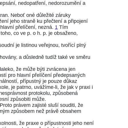
přepsání, nedopatření, nedorozumění a
tran. Neboť oné důležité záruky
žení jeho straně ku přečtení a připojení
 hlavní přelíčení, nezná.
1
Tím
toho, co ve p. o h. p. je obsaženo,
udní je listinou veřejnou, tvořící plný
chovány, a důsledně tudíž také ve směru
 daleko, že může býti zvrácena jen
ostí pro hlavní přelíčení předepsaných
álností, přípustný je pouze důkaz
, je patrno, uvážíme-li, že jak v praxi i
 nesprávnost protokolu, způsobená
esní způsobiti může.
Proto právem zajisté sluší souditi, že
é jiným způsobem než právě obsahem
olnosti, že praxe o přípustnosti jeho není