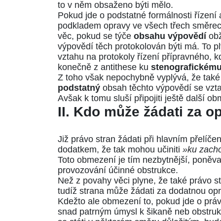
to v něm obsaženo býti mělo.
Pokud jde o podstatné formálnosti řízení 
podkladem opravy ve všech třech směre
věc, pokud se týče
obsahu výpovědí
obž
výpovědí těch protokolován býti má. To pl
vztahu na protokoly řízení přípravného, 
konečně z antithese ku
stenografickém
Z toho však nepochybně vyplývá, že také 
podstatný
obsah těchto výpovědí se vzt
Avšak k tomu sluší připojiti ještě další 
II. Kdo může žádati za op
Již právo stran žádati při hlavním přelíče
dodatkem, že tak mohou učiniti
»ku zacho
Toto obmezení je tím nezbytnější, poněv
provozování účinné obstrukce.
Než z povahy věci plyne, že také právo s
tudíž strana může žádati za dodatnou o
Kdežto ale obmezení to, pokud jde o právo
snad patrným úmysl k šikaně neb obstrukc