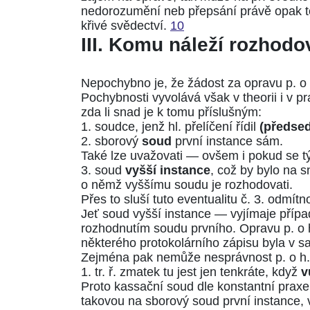
nedorozumění neb přepsání právě opak toh
křivé svědectví.
10
III. Komu náleží rozhodov
Nepochybno je, že žádost za opravu p. o h
Pochybnosti vyvolává však v theorii i v pr
zda li snad je k tomu příslušným:
1. soudce, jenž hl. přelíčení řídil
(předsed
2. sborový
soud
první instance sám.
Také lze uvažovati — ovšem i pokud se tý
3. soud
vyšší instance
, což by bylo na 
o němž vyššímu soudu je rozhodovati.
Přes to sluší tuto eventualitu č. 3. odmítno
Jeť soud vyšší instance — vyjímaje příp
rozhodnutím soudu prvního. Opravu p. o h
některého protokolárního zápisu byla v s
Zejména pak nemůže nesprávnost p. o h.
1. tr. ř.
zmatek tu jest jen tenkráte, když
v
Proto kassační soud dle konstantní praxe 
takovou na sborový soud první instance, v