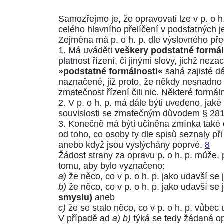
Samozřejmo je, že opravovati lze v p. o h
celého hlavního přelíčení v podstatných j
Zejména má p. o h. p. dle výslovného př
1. Má uváděti
veškery podstatné formáln
platnost řízení, či jinými slovy, jichž nez
»podstatné formálnosti«
sahá zajisté dá
naznačené, již proto, že někdy nesnadno s
zmatečnost řízení čili nic. Některé formá
2. V p. o h. p. má dále býti uvedeno, jaké
souvislosti se zmatečným důvodem
§ 281
3. Konečně má býti učiněna zmínka také
od toho, co osoby ty dle spisů seznaly př
anebo když jsou vyslýchány poprvé.
8
Žádost strany za opravu p. o h. p. může,
tomu, aby bylo vyznačeno:
a)
že něco, co v p. o h. p. jako udavší s
b)
že něco, co v p. o h. p. jako udavší se
smyslu)
aneb
c)
že se stalo něco, co v p. o h. p. vůbe
V případě ad
a) b)
týká se tedy žádaná op