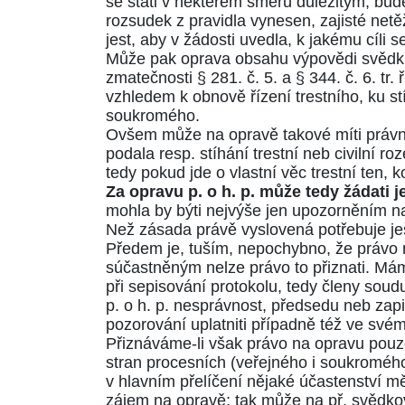
se státi v některém směru důležitým, bude 
rozsudek z pravidla vynesen, zajisté net
jest, aby v žádosti uvedla, k jakému cíli 
Může pak oprava obsahu výpovědi svědků a
zmatečnosti
§ 281. č. 5.
a
§ 344. č. 6. tr. ř
vzhledem k obnově řízení trestního, ku s
soukromého.
Ovšem může na opravě takové míti právní 
podala resp. stíhání trestní neb civilní r
tedy pokud jde o vlastní věc trestní ten,
Za opravu p. o h. p. může tedy žádati j
mohla by býti nejvýše jen upozorněním na
Než zásada právě vyslovená potřebuje je
Předem je, tuším, nepochybno, že právo na
súčastněným nelze právo to přiznati. Má
při sepisování protokolu, tedy členy sou
p. o h. p. nesprávnost, předsedu neb zapi
pozorování uplatniti případně též ve svém
Přiznáváme-li však právo na opravu pou
stran procesních (veřejného i soukroméh
v hlavním přelíčení nějaké účastenství mě
zájem na opravě; tak může na př. svědkov