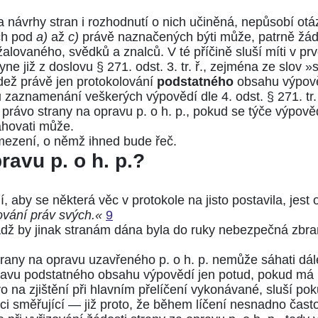
a návrhy stran i rozhodnutí o nich učiněná, nepůsobí otáz
ch pod
a)
až
c)
právě naznačených býti může, patrně žádn
alovaného, svědků a znalců. V té příčině sluší míti v pr
yne již z doslovu
§ 271. odst. 3. tr. ř.
, zejména ze slov »
kdež právě jen protokolování
podstatného
obsahu výpově
u
zaznamenání veškerých výpovědí dle
4. odst. § 271. tr.
právo strany na opravu p. o h. p., pokud se týče výpově
ahovati může.
obmezení, o němž ihned bude řeč.
ravu p. o h. p.?
ní, aby se některá věc v protokole na jisto postavila, je
vání práv svých.«
9
adž by jinak stranám dána byla do ruky nebezpečná zbr
trany na opravu uzavřeného p. o h. p. nemůže sáhati dále
pravu podstatného obsahu výpovědí jen potud, pokud má
 na zjištění při hlavním přelíčení vykonávané, sluší pok
i směřující — již proto, že během líčení nesnadno často 