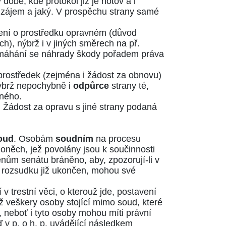
době, kde protokol již je hotov a i
í zájem a jaký. V prospěchu strany samé
zení o prostředku opravném (důvod
h), nýbrž i v jiných směrech na př.
 domáhání se náhrady škody pořadem práva
 prostředek (zejména i žádost za obnovu)
 nýbrž nepochybně i
odpůrce
strany té,
eného.
.
Žádost za opravu s jiné strany podaná
oud
. Osobám
soudním
na procesu
oněch, jež povolány jsou k součinnosti
nům senátu bráněno, aby, zpozorují-li v
 o rozsudku již ukončen, mohou své
í v trestní věci, o kterouž jde, postavení
 veškery osoby stojící mimo soud, které
, neboť i tyto osoby mohou míti právní
 v p. o h. p. uvádějící následkem