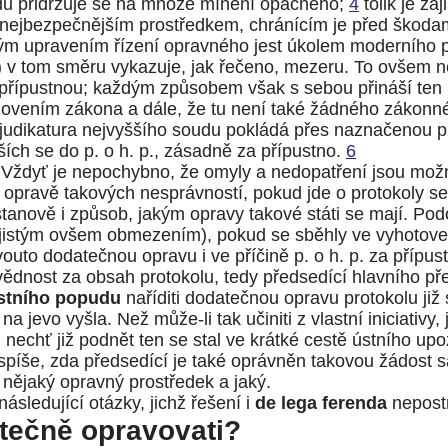
oudu přidržuje se na mnoze mínění opačného;
4
tolik je za
 a nejbezpečnějším prostředkem, chránícím je před škodam
tým upravením řízení opravného jest úkolem moderního 
) v tom směru vykazuje, jak řečeno, mezeru. To ovšem n
nepřípustnou; každým způsobem však s sebou přináší ten
vením zákona a dále, že tu není také žádného zákonnéh
judikatura nejvyššího soudu pokládá přes naznačenou p
ích se do p. o h. p., zásadně za přípustno.
6
. Vždyť je nepochybno, že omyly a nedopatření jsou mož
 opravě takových nesprávností, pokud jde o protokoly 
tanově i způsob, jakým opravy takové státi se mají. Po
s jistým ovšem obmezením), pokud se sběhly ve vyhotov
ovouto dodatečnou opravu i ve příčině p. o h. p. za přípu
vědnost za obsah protokolu, tedy předsedící hlavního přel
astního popudu
naříditi dodatečnou opravu protokolu již
jevo vyšla. Než může-li tak učiniti z vlastní iniciativy,
, nechť již podnět ten se stal ve krátké cestě ústního up
 spíše, zda předsedící je také oprávněn takovou žádost s
ě nějaký opravný prostředek a jaký.
ásledující otázky, jichž řešení i
de lega ferenda
nepost
datečně opravovati?