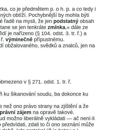
ka, co je předmětem p. o h. p. a co tedy i
ých obtíží. Pochybnější by mohla býti
vé řadě na mysli, že jen
podstatný
obsah
stane se jen tenkráte
zmínka
,« dále ze
dí je nařízeno
(§ 104. odst. 3. tr. ř.)
a
 ř.
výminečně
přípustnému.
dí obžalovaného, svědků a znalců, jen na
st obmezeno v
§ 271. odst. 1. tr. ř.
aň ku šikanování soudu, ba dokonce ku
 než ono právo strany na zjištění a že
právní zájem
na opravě takové.
ud možno liberálně vykládati — ač není-li
předvídati, zdali to či ono seznání může