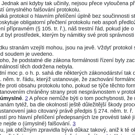
u. Jednak ani kdyby tak učinily, nejsou přece vyloučena 
stí úmyslného falšování protokolu.
iká protokol o hlavním přelíčení úplně bez součinnosti s
oskytuje obligatorní přečtení protokolu neb aspoň předlo
zení přípravném
(§ 105. tr. ř.)
, náš trestní řád, pokud jde o
t byl prostředek, kterým by námitky své proti správnosti 
ku stranám vzejíti mohou, jsou na jevě. Vždyť protokol so
ed soudem je uvedeno.
ho, že podstatné dle zákona formálnosti řízení byly za
málností těch dodržena nebyla.
vodní moc p. o h. p. sahá dle některých zákonodárství tak
. něm. tr. řádu
, kterýž ustanovuje, že zachování formáln
 proti obsahu protokolu toho, pokud se týče těchto form
tanovením chráněny strany proti nesprávnostem v protokole
úmyslné
.
2
A přece nemůže býti o tom pochybnosti, že
nám tytéž, ba dle okolností ještě důležitější škody proc
tanovení jako citovaný právě předpis
§ 274. něm. tr. ř.
stí pro hlavní přelíčení předepsaných lze provésti tak
de nejde o (úmyslné) falšování.
3
u, jak obtížným zpravidla bývá důkaz takový, aniž k té ok