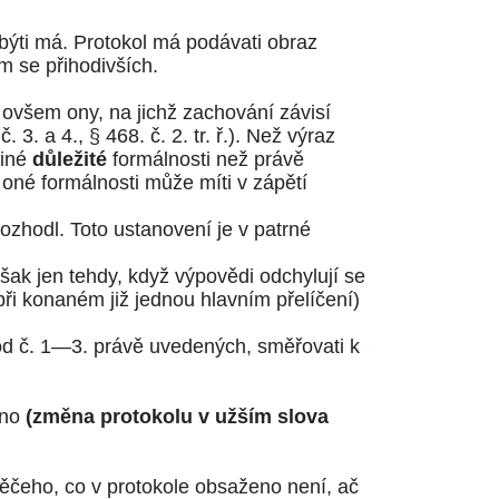
 býti má. Protokol má podávati obraz
m se přihodivších.
 ovšem ony, na jichž zachování závisí
č. 3. a 4.
,
§ 468. č. 2. tr. ř.
). Než výraz
jiné
důležité
formálnosti než právě
 oné formálnosti může míti v zápětí
rozhodl. Toto ustanovení je v patrné
šak jen tehdy, když výpovědi odchylují se
při konaném již jednou hlavním přelíčení)
pod č. 1—3. právě uvedených, směřovati k
áno
(změna protokolu v užším slova
ěčeho, co v protokole obsaženo není, ač