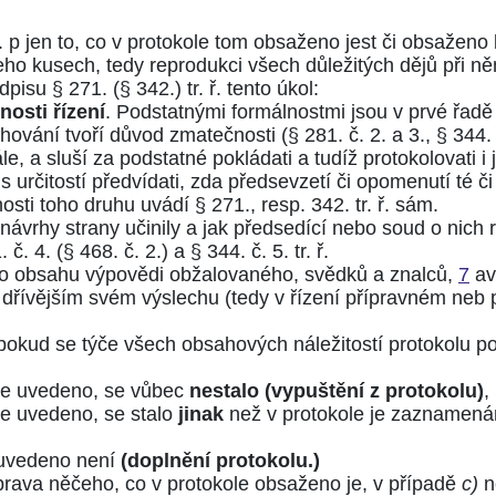
. p jen to, co v protokole tom obsaženo jest či obsaženo
eho kusech, tedy reprodukci všech důležitých dějů při ně
edpisu
§ 271.
(§ 342.)
tr. ř. tento úkol:
osti řízení
. Podstatnými formálnostmi jsou v prvé řadě
achování tvoří důvod zmatečnosti (
§ 281. č. 2. a 3.
,
§ 344. 
le, a sluší za podstatné pokládati a tudíž protokolovati i 
 určitostí předvídati, zda předsevzetí či opomenutí té či
lnosti toho druhu uvádí
§ 271.
, resp.
342. tr. ř.
sám.
 návrhy strany učinily a jak předsedící nebo soud o nich 
. č. 4.
(§ 468. č. 2.)
a
§ 344. č. 5. tr. ř.
 o obsahu výpovědi obžalovaného, svědků a znalců,
7
av
i dřívějším svém výslechu (tedy v řízení přípravném neb 
 pokud se týče všech obsahových náležitostí protokolu 
e je uvedeno, se vůbec
nestalo (vypuštění z protokolu)
,
 je uvedeno, se stalo
jinak
než v protokole je zaznamen
c uvedeno není
(doplnění protokolu.)
rava něčeho, co v protokole obsaženo je, v případě
c)
n