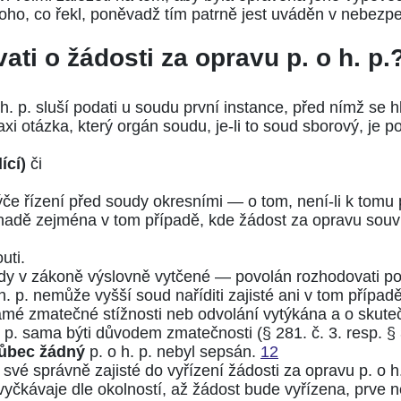
o, co řekl, poněvadž tím patrně jest uváděn v nebezpečí
ati o žádosti za opravu p. o h. p.
. p. sluší podati u soudu první instance, před nímž se hl
axi otázka, který orgán soudu, je-li to soud sborový, je 
ící)
či
če řízení před soudy okresními — o tom, není-li k tomu
snadě zejména v tom případě, kde žádost za opravu souv
uti.
ady v zákoně výslovně vytčené — povolán rozhodovati po
. p. nemůže vyšší soud naříditi zajisté ani v tom přípa
amé zmatečné stížnosti neb odvolání vytýkána a o skute
 p. sama býti důvodem zmatečnosti (
§ 281. č. 3.
resp.
§ 
ůbec žádný
p. o h. p. nebyl sepsán.
12
své správně zajisté do vyřízení žádosti za opravu p. o h
yčkávaje dle okolností, až žádost bude vyřízena, prve n