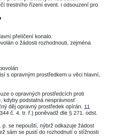
 trestního řízení event. i odsouzení pro
?
avní přelíčení konalo.
povolán o žádosti rozhodnouti, zejména
 povolán
isí s opravným prostředkem u věci hlavní,
uze o opravných prostředcích proti
dě, kdyby podstatná nesprávnosť
čný děj opravný prostředek opírán.
11
344 č. 4. tr. ř.
) poněvadž dle
§ 271. odst.
. p. se nepouští, nýbrž odkazuje žádost
ež sám se pustí do rozhodnutí o stížnosti