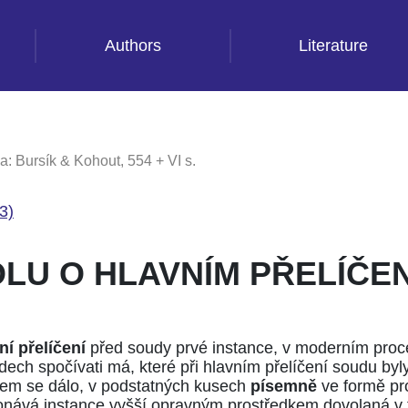
Authors
Literature
a: Bursík & Kohout, 554 + VI s.
3)
U O HLAVNÍM PŘELÍČEN
ní přelíčení
před soudy prvé instance, v moderním proc
ech spočívati má, které při hlavním přelíčení soudu byl
udem se dálo, v podstatných kusech
písemně
ve formě pr
konává instance vyšší opravným prostředkem dovolaná v