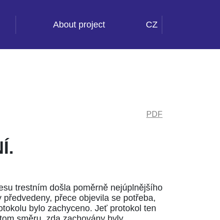
About project
CZ
PDF
Í.
esu trestním došla poměrně nejúplnějšího
y předvedeny, přece objevila se potřeba,
otokolu bylo zachyceno. Jeť protokol ten
 tom směru, zda zachovány byly