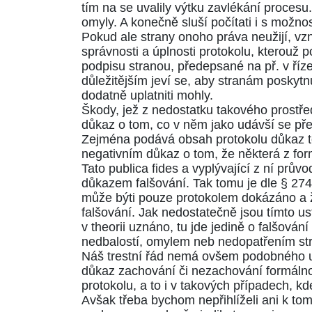
tím na se uvalily výtku zavlékání proces
omyly. A konečně sluší počítati i s možno
Pokud ale strany onoho práva neužijí, vzn
správnosti a úplnosti protokolu, kterouž p
podpisu stranou, předepsané na př. v ří
důležitějším jeví se, aby stranám poskytnu
dodatně uplatniti mohly.
Škody, jež z nedostatku takového prostřed
důkaz o tom, co v něm jako udávší se př
Zejména podává obsah protokolu důkaz to
negativním důkaz o tom, že některá z for
Tato publica fides a vyplývající z ní prů
důkazem falšování. Tak tomu je dle
§ 274
může býti pouze protokolem dokázáno a že
falšování. Jak nedostatečně jsou tímto us
v theorii uznáno, tu jde jedině o falšování
nedbalostí, omylem neb nedopatřením stra
Náš
trestní řád
nemá ovšem podobného us
důkaz zachování či nezachování formálno
protokolu, a to i v takových případech, k
Avšak třeba bychom nepřihlíželi ani k tom