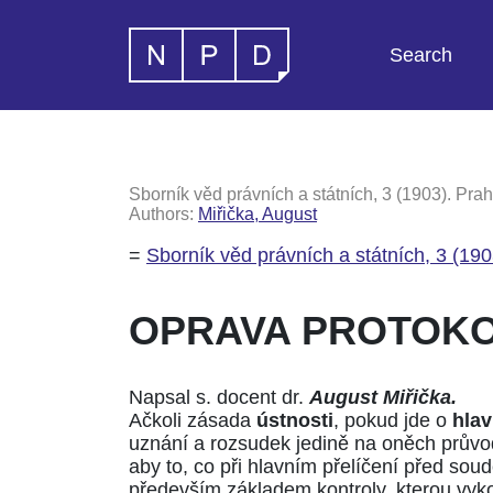
Search
Sborník věd právních a státních, 3 (1903). Prah
Authors:
Miřička, August
=
Sborník věd právních a státních, 3 (190
OPRAVA PROTOKOL
Napsal s. docent dr.
August Miřička.
Ačkoli zásada
ústnosti
, pokud jde o
hlav
uznání a rozsudek jedině na oněch průvod
aby to, co při hlavním přelíčení před so
především základem kontroly, kterou vy