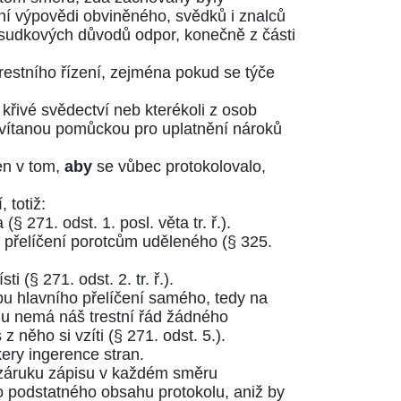
ní výpovědi obviněného, svědků i znalců
ozsudkových důvodů odpor, konečně z části
trestního řízení, zejména pokud se týče
křivé svědectví neb kterékoli z osob
 i vítanou pomůckou pro uplatnění nároků
en v tom,
aby
se vůbec protokolovalo,
 totiž:
la
(§ 271. odst. 1. posl. věta tr. ř.)
.
o přelíčení porotcům uděleného
(§ 325.
ísti
(§ 271. odst. 2. tr. ř.)
.
bu hlavního přelíčení samého, tedy na
olu nemá náš
trestní řád
žádného
z něho si vzíti
(§ 271. odst. 5.)
.
ery ingerence stran.
u záruku zápisu v každém směru
ho podstatného obsahu protokolu, aniž by