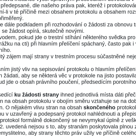
předepsané, dle našeho práva pak, kteréž i protokolová
ení-li v té příčině mezi obsahem protokolu a obsahem r
přiměřený.
í] je dále podkladem při rozhodování o žádosti za obnovu 
ré se žádost opírá, skutečně novými.
odem, pokud jde o trestní stíhání některého svědka pro 
urážku na cti) při hlavním přelíčení spáchaný, často pak
ního.
itý zájem mají strany v trestním procesu súčastněné nej
ím jistý vliv na sepisování protokolu o hlavním přelíčení,
žádati, aby se některá věc v protokole na jisto postavi
kud jde o obsah právního poučení, předsedícím porotníh
sedící
ku žádosti strany
ihned jednotlivá místa dáti přeč
an na obsah protokolu v obojím směru vztahuje se na do
en. O nějakém vlivu stran na obsah
skončeného
protok
ou v uzavřený a podepsaný protokol nahlédnouti a přepis 
ni protokol formálně dokončený se nevymykal úplně z vešk
a 2. uvedená nejsou s to, aby stranám poskytovala plno
yslitelno, aby strany těchto práv užily ve příčině celé