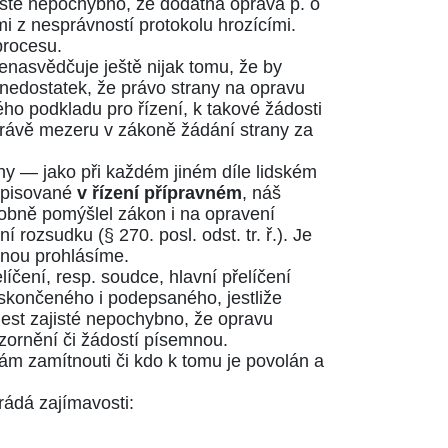
jisté nepochybno, že dodatná oprava p. o
i z nesprávností protokolu hrozícími.
procesu.
enasvědčuje ještě nijak tomu, že by
 nedostatek, že právo strany na opravu
o podkladu pro řízení, k takové žádosti
rávě mezeru v zákoně žádání strany za
ny — jako při každém jiném díle lidském
sepisované
v řízení přípravném
, náš
dobně pomýšlel zákon i na opravení
ení rozsudku
(§ 270. posl. odst. tr. ř.)
. Je
stnou prohlásíme.
íčení, resp. soudce, hlavní přelíčení
 skončeného i podepsaného, jestliže
 jest zajisté nepochybno, že opravu
ozornění či žádostí písemnou.
ám zamítnouti či kdo k tomu je povolán a
rádá zajímavosti: