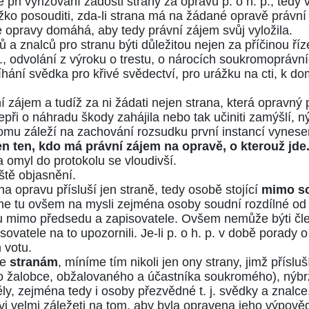
při vyřizování žádosti strany za opravu p. o h. p., tedy v 
ěžko posouditi, zda-li strana má na žádané opravě právn
se opravy domáhá, aby tedy právní zájem svůj vyložila.
 znalců pro stranu býti důležitou nejen za příčinou ří
.
, odvolání z výroku o trestu, o nárocích soukromoprávníc
tíhání svědka pro křivé svědectví, pro urážku na cti, k
zájem a tudíž za ni žádati nejen strana, která opravný
ozepři o náhradu škody zahájila nebo tak učiniti zamýšlí,
 komu záleží na zachování rozsudku první instancí vynes
en ten, kdo má právní zájem na opravě, o kterouž jde
 omyl do protokolu se vloudivší.
ště objasnění.
 opravu přísluší jen straně, tedy osobě stojící
mimo s
me tu ovšem na mysli zejména osoby soudní rozdílné od 
du mimo předsedu a zapisovatele. Ovšem nemůže býti čle
sovatele na to upozornili. Je-li p. o h. p. v době porady
 votu.
ze
stranám
, míníme tím nikoli jen ony strany, jimž přísluš
o žalobce, obžalovaného a účastníka soukromého), nýbrž
ly, zejména tedy i osoby přezvědné t. j. svědky a znalce
i velmi záležeti na tom, aby byla opravena jeho výpověď