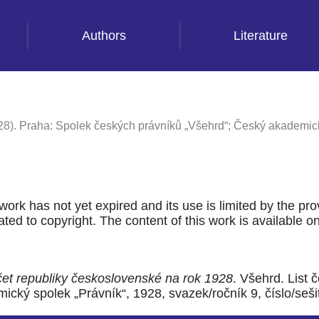
Authors
Literature
28). Praha: Spolek českých právníků „Všehrd“; Český akademick
 work has not yet expired and its use is limited by the pr
ted to copyright. The content of this work is available only
čet republiky československé na rok 1928
. Všehrd. List
cký spolek „Právník“, 1928, svazek/ročník 9, číslo/sešit