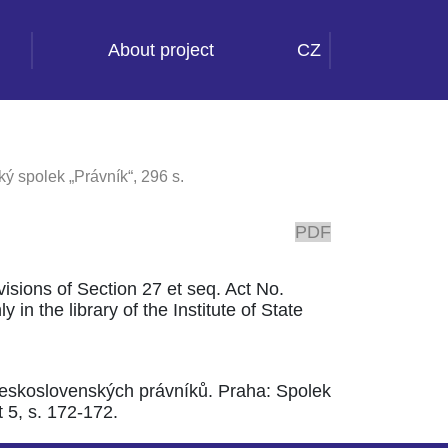
About project
CZ
ý spolek „Právník“, 296 s.
PDF
ovisions of Section 27 et seq. Act No.
 in the library of the Institute of State
 československých právníků. Praha: Spolek
 5, s. 172-172.