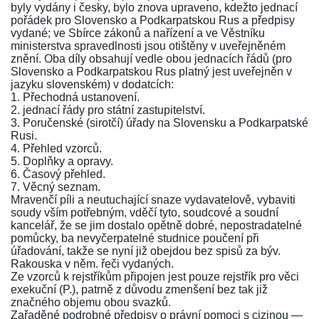
byly vydány i česky, bylo znova upraveno, kdežto jednací
pořádek pro Slovensko a Podkarpatskou Rus a předpisy
vydané; ve Sbírce zákonů a nařízení a ve Věstníku
ministerstva spravedlnosti jsou otištěny v uveřejněném
znění. Oba díly obsahují vedle obou jednacích řádů (pro
Slovensko a Podkarpatskou Rus platný jest uveřejněn v
jazyku slovenském) v dodatcích:
1. Přechodná ustanovení.
2. jednací řády pro státní zastupitelství.
3. Poručenské (sirotčí) úřady na Slovensku a Podkarpatské
Rusi.
4. Přehled vzorců.
5. Doplňky a opravy.
6. Časový přehled.
7. Věcný seznam.
Mravenčí píli a neutuchající snaze vydavatelově, vybaviti
soudy vším potřebným, vděčí tyto, soudcové a soudní
kancelář, že se jim dostalo opětně dobré, nepostradatelné
pomůcky, ba nevyčerpatelné studnice poučení při
úřadování, takže se nyní již obejdou bez spisů za býv.
Rakouska v něm. řeči vydaných.
Ze vzorců k rejstříkům připojen jest pouze rejstřík pro věci
exekuční (P.), patrně z důvodu zmenšení bez tak již
značného objemu obou svazků.
Zařaděné podrobné předpisy o právní pomoci s cizinou —