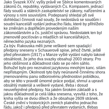
Jako Svazek XXV. vyšly právě ve Sbírce komentovaných
zákonů čs. republiky, vydávaných Čs. Kompasem, jednací
řády soudů a státních zastupitelství se zákony, nařízeními a
výnosy s nimi souvislými. Podepsaný shledal při své
dohlédací činnosti nad soudy, že nedostává se soudům i
soudní kanceláři vydání jednacího řádu, které by přihlíželo
ke změnám a doplňkům provedeným naším
zákonodárstvím a čs. justiční správou. Nedostatek ten byl
jmenovitě pociťován u mladších sil kancelářských,
německého jazyka neznalých.
Za býv. Rakouska měli jsme veškeré sem spadající
předpisy sneseny v
Schauerově spise, jehož čtvrté, ještě
před převratem (1917) u Manze vyšlé vydání
nabylo takové
obsáhlosti, že jeho dva svazky obsahují 2003 strany. Pro
jeho obšírnost a důkladnost rádo se po něm sáhlo.
Bohužel bylo pro neznalost jazykovou mnohým kanc. silám
nepřístupným. Okolnosti tyto byly neúnavně činnému shora
jmenovanému panu odborovému přednostovi pobídkou,
aby se této v pravdě úmorné práce podjal, shrnul a upravil
obsáhlý materiál a veškeré vydané, třeba i dosud
neuveřejněné předpisy. Na jakém širokém základě a s
jakou důkladností je celá látka snesena, vysvítá z toho, že
kniha vyšla ve dvou dílech a že obsahuje 2609 stránek.
České znění v historických zemích platného jednacího
řádu, jakož i předpisů před převratem vydaných, třebas