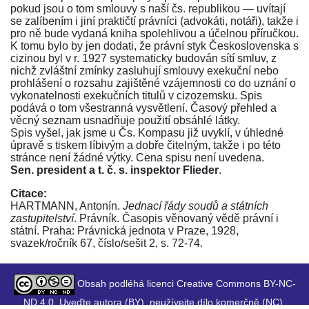
pokud jsou o tom smlouvy s naší čs. republikou — uvítají
se zalíbením i jiní praktičtí právníci (advokáti, notáři), takže i
pro ně bude vydaná kniha spolehlivou a účelnou příručkou.
K tomu bylo by jen dodati, že právní styk Československa s
cizinou byl v r. 1927 systematicky budován sítí smluv, z
nichž zvláštní zmínky zasluhují smlouvy exekuční nebo
prohlášení o rozsahu zajištěné vzájemnosti co do uznání o
vykonatelnosti exekučních titulů v cizozemsku. Spis
podává o tom všestranná vysvětlení. Časový přehled a
věcný seznam usnadňuje použití obsáhlé látky.
Spis vyšel, jak jsme u Čs. Kompasu již uvyklí, v úhledné
úpravě s tiskem líbivým a dobře čitelným, takže i po této
stránce není žádné výtky. Cena spisu není uvedena.
Sen. president a t. č. s. inspektor Flieder
.
Citace:
HARTMANN, Antonín.
Jednací řády soudů a státních
zastupitelství
. Právník. Časopis věnovaný vědě právní i
státní. Praha: Právnická jednota v Praze, 1928,
svazek/ročník 67, číslo/sešit 2, s. 72-74.
Obsah podléhá licenci Creative Commons BY-NC-
ND 4.0. Uveďte autora (BY), neužívejte dílo komerčně (NC),