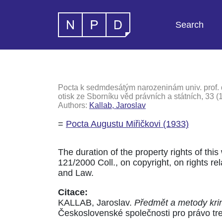
Search
Pocta k sedmdesátým narozeninám univ. prof. d
otisk ze Sborníku věd právních a státních, 33 (1
Authors:
Kallab, Jaroslav
=
Pocta Augustu Miřičkovi (1933)
The duration of the property rights of this
121/2000 Coll., on copyright, on rights rela
and Law.
Citace:
KALLAB, Jaroslav.
Předmět a metody kri
Československé společnosti pro právo tre