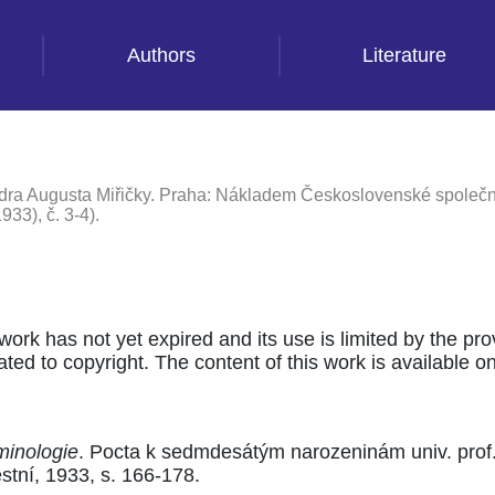
Authors
Literature
ra Augusta Miřičky. Praha: Nákladem Československé společnosti
933), č. 3-4).
 work has not yet expired and its use is limited by the pr
ted to copyright. The content of this work is available only
minologie
. Pocta k sedmdesátým narozeninám univ. prof
stní, 1933, s. 166-178.