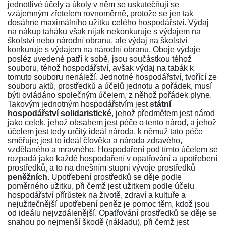
jednotlivé účely a úkoly v něm se uskutečňují se
vzájemným zřetelem rovnoměrně, protože se jen tak
dosáhne maximálního užitku celého hospodářství. Výdaj
na nákup taháku však nijak nekonkuruje s výdajem na
školství nebo národní obranu, ale výdaj na školství
konkuruje s výdajem na národní obranu. Oboje výdaje
posléz uvedené patří k sobě, jsou součástkou téhož
souboru, téhož hospodářství, avšak výdaj na tabák k
tomuto souboru nenáleží. Jednotné hospodářství, tvořící ze
souboru aktů, prostředků a účelů jednotu a pořádek, musí
býti ovládáno společným účelem, z něhož pořádek plyne.
Takovým jednotným hospodářstvím jest
státní
hospodářství solidaristické
, jehož předmětem jest národ
jako celek, jehož obsahem jest péče o tento národ, a jehož
účelem jest tedy určitý ideál národa, k němuž tato péče
směřuje; jest to ideál člověka a národa zdravého,
vzdělaného a mravného. Hospodaření pod tímto účelem se
rozpadá jako každé hospodaření v opatřování a upotřebení
prostředků, a to na dnešním stupni vývoje prostředků
peněžních
. Upotřebení prostředků se děje podle
poměrného užitku, při čemž jest užitkem podle účelu
hospodářství přírůstek na životě, zdraví a kultuře a
nejužitečnější upotřebení peněz je pomoc těm, kdož jsou
od ideálu nejvzdálenější. Opatřování prostředků se děje se
snahou po nejmenší škodě (nákladu), při čemž jest