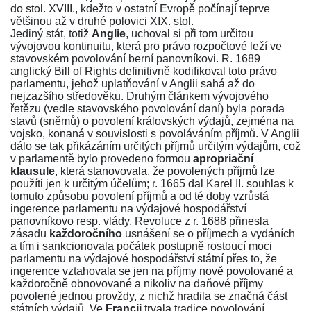
do stol. XVIII., kdežto v ostatní Evropě počínají teprve
většinou až v druhé polovici XIX. stol.
Jediný stát, totiž
Anglie
, uchoval si při tom určitou
vývojovou kontinuitu, která pro právo rozpočtové leží ve
stavovském povolování berní panovníkovi. R. 1689
anglický Bill of Rights definitivně kodifikoval toto právo
parlamentu, jehož uplatňování v Anglii sahá až do
nejzazšího středověku. Druhým článkem vývojového
řetězu (vedle stavovského povolování daní) byla porada
stavů (sněmů) o povolení královských výdajů, zejména na
vojsko, konaná v souvislosti s povoláváním příjmů. V Anglii
dálo se tak přikázáním určitých příjmů určitým výdajům, což
v parlamentě bylo provedeno formou
apropriační
klausule
, která stanovovala, že povolených příjmů lze
použíti jen k určitým účelům; r. 1665 dal Karel II. souhlas k
tomuto způsobu povolení příjmů a od té doby vzrůstá
ingerence parlamentu na výdajové hospodářství
panovníkovo resp. vlády. Revoluce z r. 1688 přinesla
zásadu
každoročního
usnášení se o příjmech a vydáních
a tím i sankcionovala počátek postupně rostoucí moci
parlamentu na výdajové hospodářství státní přes to, že
ingerence vztahovala se jen na příjmy nově povolované a
každoročně obnovované a nikoliv na daňové příjmy
povolené jednou provždy, z nichž hradila se značná část
státních výdajů. Ve
Francii
trvala tradice povolování