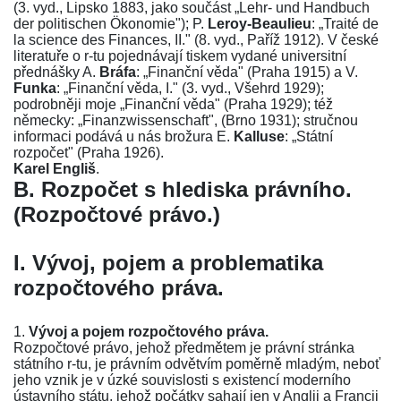
(3. vyd., Lipsko 1883, jako součást „Lehr- und Handbuch
der politischen Ökonomie"); P.
Leroy-Beaulieu
: „Traité de
la science des Finances, II." (8. vyd., Paříž 1912). V české
literatuře o r-tu pojednávají tiskem vydané universitní
přednášky
A.
Bráfa
: „Finanční věda" (Praha 1915)
a
V.
Funka
: „Finanční věda, I." (3. vyd., Všehrd 1929)
;
podrobněji
moje „Finanční věda" (Praha 1929)
; též
německy: „Finanzwissenschaft", (Brno 1931); stručnou
informaci podává u nás brožura
E.
Kalluse
: „Státní
rozpočet" (Praha 1926)
.
Karel Engliš
.
B. Rozpočet s hlediska právního.
(Rozpočtové právo.)
I. Vývoj, pojem a problematika
rozpočtového práva.
1.
Vývoj a pojem rozpočtového práva.
Rozpočtové právo, jehož předmětem je právní stránka
státního r-tu, je právním odvětvím poměrně mladým, neboť
jeho vznik je v úzké souvislosti s existencí moderního
ústavního státu, jehož počátky sahají jen v Anglii a Francii