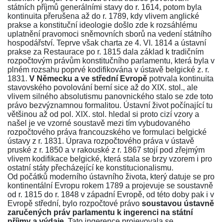
státních příjmů generálními stavy do r. 1614, potom byla
kontinuita přerušena až do r. 1789, kdy vlivem anglické
prakse a konstituční ideologie došlo zde k rozsáhlému
uplatnění pravomoci sněmovních sborů na vedení státního
hospodářství. Teprve však charta ze 4. VI. 1814 a ústavní
prakse za Restaurace po r. 1815 dala základ k tradičním
rozpočtovým právům konstitučního parlamentu, která byla v
plném rozsahu poprvé kodifikována v ústavě belgické z. r.
1831.
V Německu a ve střední Evropě
potrvala kontinuita
stavovského povolování berní sice až do XIX. stol., ale
vlivem silného absolutismu panovnického stalo se zde toto
právo bezvýznamnou formalitou. Ústavní život počínající tu
většinou až od pol. XIX. stol. hledal si proto cizí vzory a
našel je ve vzorné soustavě mezi tím vybudovaného
rozpočtového práva francouzského ve formulaci belgické
ústavy z r. 1831. Úprava rozpočtového práva v ústavě
pruské z r. 1850 a v rakouské z r. 1867 stojí pod zřejmým
vlivem kodifikace belgické, která stala se brzy vzorem i pro
ostatní státy přecházející ke konstitucionalismu.
Od počátků moderního ústavního života, který datuje se pro
kontinentální Evropu rokem 1789 a projevuje se soustavně
od r. 1815 do r. 1848 v západní Evropě, od této doby pak i v
Evropě střední, bylo rozpočtové právo
soustavou ústavně
zaručených práv parlamentu k ingerenci na státní
příjmy a výdaje
. Tato ingerence projevovala se