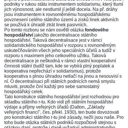
podniky v rukou státu instrumentem solidarismu, který tlumí
jich výnosnost, ale nestlumil jí ještě docela. Na př. dráhy
jsou instrumentem k rovnoměrnému hospodářskému
povznesení celého státního území a zisků linek aktivních
se používá k úhradě ztrát linek pasivních.
Po tomto rozboru se nám osvětlí otázka
fondového
hospodářství
jakožto decentralisace státního
hospodářství. Taková decentralisace jest v rámci
solidaristického hospodářství v rozporu s rovnoměrným
uskutečňováním všech jeho speciálních účelů a tudíž v
rozporu s maximem jeho celkového užitku. Taková
decentralisace je neškodná v rámci vlastní kooperativní
činnosti státní (tudíž tam, kde se vybírá plný poplatek a
kooperativa nepřechází v solidarismus), protože
kooperativa s plnou úhradou netlačí na jinou a nesouvisí s
ní. O decentralisaci při státních podnicích nemá smyslu
mluviti, protože činí každý pro sebe samostatný
hospodářský celek.
Tato konstrukce státního hospodářství jest rozhodnou pro
skladbu státního r-tu. Kdo vidí při státním hospodářství
výdaje a příjmy veřejných úřadů (
Dalton, „Základy
veřejných financí", čes. překl. 1930
), ten bude dovozovati
pro konstrukci státního r-tu jiné zásady, nežli jsou naše. Pro
toho bude otázka státních podniků rozpočtově stejnou s
otázkou daní, protože i daně vyžadují administrativního