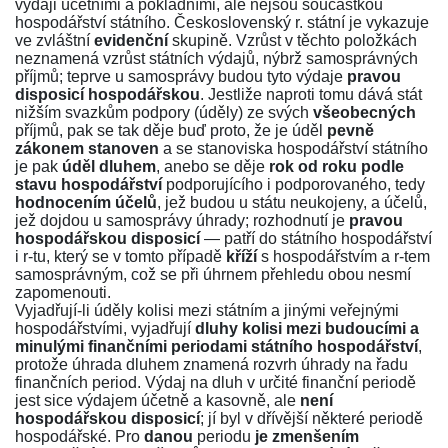
výdaji účetními a pokladními, ale nejsou součástkou
hospodářství státního. Československý r. státní je vykazuje
ve zvláštní
evidenční
skupině. Vzrůst v těchto položkách
neznamená vzrůst státních výdajů, nýbrž samosprávných
příjmů; teprve u samosprávy budou tyto výdaje
pravou
disposicí hospodářskou
. Jestliže naproti tomu dává stát
nižším svazkům podpory (úděly) ze svých
všeobecných
příjmů, pak se tak děje buď proto, že je úděl
pevně
zákonem stanoven
a se stanoviska hospodářství státního
je pak
úděl dluhem
, anebo se děje
rok od roku podle
stavu hospodářství
podporujícího i podporovaného, tedy
hodnocením účelů
, jež budou u státu neukojeny, a účelů,
jež dojdou u samosprávy úhrady; rozhodnutí je
pravou
hospodářskou disposicí
— patří do státního hospodářství
i r-tu, který se v tomto případě
kříží
s hospodářstvím a r-tem
samosprávným, což se při úhrnem přehledu obou nesmí
zapomenouti.
Vyjadřují-li úděly kolisi mezi státním a jinými veřejnými
hospodářstvími, vyjadřují
dluhy kolisi mezi budoucími a
minulými finančními periodami státního hospodářství
,
protože úhrada dluhem znamená rozvrh úhrady na řadu
finančních period. Výdaj na dluh v určité finanční periodě
jest sice výdajem účetně a kasovně, ale
není
hospodářskou disposicí
; jí byl v dřívější některé periodě
hospodářské. Pro
danou
periodu
je zmenšením