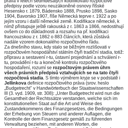
práva v letech sedmdesátých kodifikovalo rozpočtové
předpisy podle vzoru neuzákoněné osnovy říšské
Hesensko r. 1879, Bádensko 1888, Prusko 1898, Sasko
1904, Bavorsko 1907, říše Německá teprve r. 1922 a po
jejím vzoru i další německé země. Kodifikace německé, k
nímž přistupuje ještě rakouská z r. 1863 a 1866, nedostihují
ovšem co do důkladnosti a rozsahu na př. kodifikaci
francouzskou z r. 1862 o 883 článcích, která zůstává
nadále vzorem dokonalého rozpočtového řádu.
Za dnešního stavu, kdy stalo se běžným rozlišovati v
rozpočtovém hospodářství státním čtyři tradiční stadia, totiž:
přípravu a sestavení r-tu, ústavní projednání a schválení r-
tu, provádění r-tu a konečně kontrolu rozpočtového
hospodaření, rozumí se
rozpočtovým právem úhrn
všech právních předpisů vztahujících se na tato čtyři
rozpočtová stadia
. S tímto výměrem kryje se v podstatě i
Jellinkova
definice rozpočtového práva (srov. heslo
„Budgetrecht" v Handwörterbuch der Staatswissenschaften
III (3. vyd. 1909, str. 308): „Unter Budgetrecht wird nun die
Gesamtheit der Rechtssätze verstanden, welche sich im
konstitutionellen Staat auf die Art und Weise des
Zustandekommens des Finanzgesetzes, die Bedingungen
der Erhebung von Steuern und anderer Auflagen, die
Kontrolle der dem Finanzgesetz gemäß zu führenden
Verwaltung beziehen, mit anderen Worten, die