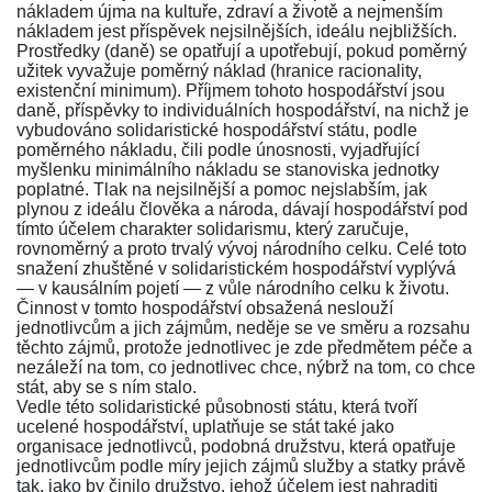
nákladem újma na kultuře, zdraví a životě a nejmenším
nákladem jest příspěvek nejsilnějších, ideálu nejbližších.
Prostředky (daně) se opatřují a upotřebují, pokud poměrný
užitek vyvažuje poměrný náklad (hranice racionality,
existenční minimum). Příjmem tohoto hospodářství jsou
daně, příspěvky to individuálních hospodářství, na nichž je
vybudováno solidaristické hospodářství státu, podle
poměrného nákladu, čili podle únosnosti, vyjadřující
myšlenku minimálního nákladu se stanoviska jednotky
poplatné. Tlak na nejsilnější a pomoc nejslabším, jak
plynou z ideálu člověka a národa, dávají hospodářství pod
tímto účelem charakter solidarismu, který zaručuje,
rovnoměrný a proto trvalý vývoj národního celku. Celé toto
snažení zhuštěné v solidaristickém hospodářství vyplývá
— v kausálním pojetí — z vůle národního celku k životu.
Činnost v tomto hospodářství obsažená neslouží
jednotlivcům a jich zájmům, neděje se ve směru a rozsahu
těchto zájmů, protože jednotlivec je zde předmětem péče a
nezáleží na tom, co jednotlivec chce, nýbrž na tom, co chce
stát, aby se s ním stalo.
Vedle této solidaristické působnosti státu, která tvoří
ucelené hospodářství, uplatňuje se stát také jako
organisace jednotlivců, podobná družstvu, která opatřuje
jednotlivcům podle míry jejich zájmů služby a statky právě
tak, jako by činilo družstvo, jehož účelem jest nahraditi