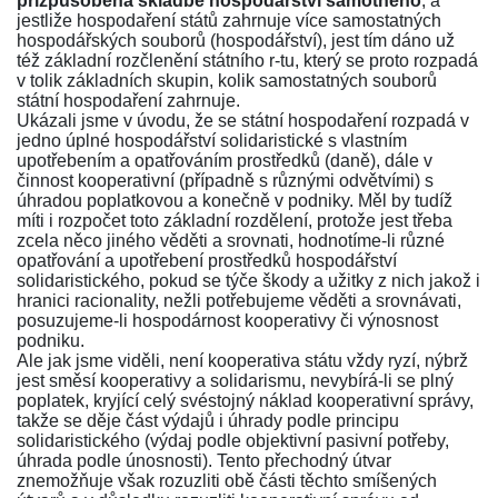
přizpůsobena skladbě hospodářství samotného
, a
jestliže hospodaření států zahrnuje více samostatných
hospodářských souborů (hospodářství), jest tím dáno už
též základní rozčlenění státního r-tu, který se proto rozpadá
v tolik základních skupin, kolik samostatných souborů
státní hospodaření zahrnuje.
Ukázali jsme v úvodu, že se státní hospodaření rozpadá v
jedno úplné hospodářství solidaristické s vlastním
upotřebením a opatřováním prostředků (daně), dále v
činnost kooperativní (případně s různými odvětvími) s
úhradou poplatkovou a konečně v podniky. Měl by tudíž
míti i rozpočet toto základní rozdělení, protože jest třeba
zcela něco jiného věděti a srovnati, hodnotíme-li různé
opatřování a upotřebení prostředků hospodářství
solidaristického, pokud se týče škody a užitky z nich jakož i
hranici racionality, nežli potřebujeme věděti a srovnávati,
posuzujeme-li hospodárnost kooperativy či výnosnost
podniku.
Ale jak jsme viděli, není kooperativa státu vždy ryzí, nýbrž
jest směsí kooperativy a solidarismu, nevybírá-li se plný
poplatek, kryjící celý svéstojný náklad kooperativní správy,
takže se děje část výdajů i úhrady podle principu
solidaristického (výdaj podle objektivní pasivní potřeby,
úhrada podle únosnosti). Tento přechodný útvar
znemožňuje však rozuzliti obě části těchto smíšených