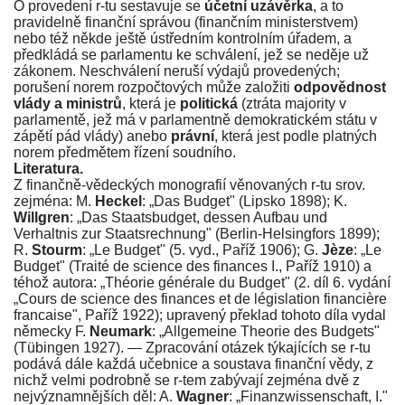
O provedení r-tu sestavuje se
účetní uzávěrka
, a to
pravidelně finanční správou (finančním ministerstvem)
nebo též někde ještě ústředním kontrolním úřadem, a
předkládá se parlamentu ke schválení, jež se neděje už
zákonem. Neschválení neruší výdajů provedených;
porušení norem rozpočtových může založiti
odpovědnost
vlády a ministrů
, která je
politická
(ztráta majority v
parlamentě, jež má v parlamentně demokratickém státu v
zápětí pád vlády) anebo
právní
, která jest podle platných
norem předmětem řízení soudního.
Literatura.
Z finančně-vědeckých monografií věnovaných r-tu srov.
zejména: M.
Heckel
: „Das Budget" (Lipsko 1898); K.
Willgren
: „Das Staatsbudget, dessen Aufbau und
Verhaltnis zur Staatsrechnung" (Berlin-Helsingfors 1899);
R.
Stourm
: „Le Budget" (5. vyd., Paříž 1906); G.
Jèze
: „Le
Budget" (Traité de science des finances I., Paříž 1910) a
téhož autora: „Théorie générale du Budget" (2. díl 6. vydání
„Cours de science des finances et de législation financière
francaise", Paříž 1922); upravený překlad tohoto díla vydal
německy F.
Neumark
: „Allgemeine Theorie des Budgets"
(Tübingen 1927). — Zpracování otázek týkajících se r-tu
podává dále každá učebnice a soustava finanční vědy, z
nichž velmi podrobně se r-tem zabývají zejména dvě z
nejvýznamnějších děl: A.
Wagner
: „Finanzwissenschaft, I."