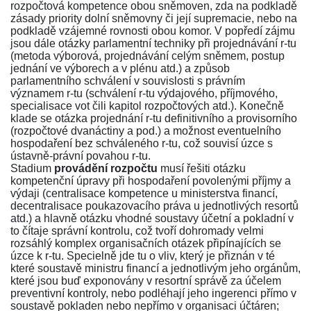
rozpočtová kompetence obou sněmoven, zda na podkladě
zásady priority dolní sněmovny či její supremacie, nebo na
podkladě vzájemné rovnosti obou komor. V popředí zájmu
jsou dále otázky parlamentní techniky při projednávání r-tu
(metoda výborová, projednávání celým sněmem, postup
jednání ve výborech a v plénu atd.) a způsob
parlamentního schválení v souvislosti s právním
významem r-tu (schválení r-tu výdajového, příjmového,
specialisace vot čili kapitol rozpočtových atd.). Konečně
klade se otázka projednání r-tu definitivního a provisorního
(rozpočtové dvanáctiny a pod.) a možnost eventuelního
hospodaření bez schváleného r-tu, což souvisí úzce s
ústavně-právní povahou r-tu.
Stadium
provádění rozpočtu
musí řešiti otázku
kompetenční úpravy při hospodaření povolenými příjmy a
výdaji (centralisace kompetence u ministerstva financí,
decentralisace poukazovacího práva u jednotlivých resortů
atd.) a hlavně otázku vhodné soustavy účetní a pokladní v
to čítaje správní kontrolu, což tvoří dohromady velmi
rozsáhlý komplex organisačních otázek připínajících se
úzce k r-tu. Specielně jde tu o vliv, který je přiznán v té
které soustavě ministru financí a jednotlivým jeho orgánům,
které jsou buď exponovány v resortní správě za účelem
preventivní kontroly, nebo podléhají jeho ingerenci přímo v
soustavě pokladen nebo nepřímo v organisaci účtáren;