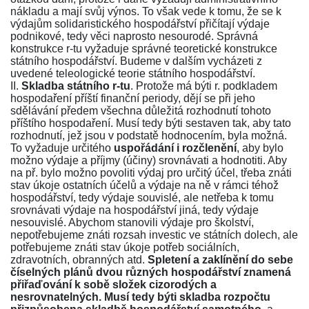
nákladu a mají svůj výnos. To však vede k tomu, že se k
výdajům solidaristického hospodářství přičítají výdaje
podnikové, tedy věci naprosto nesourodé. Správná
konstrukce r-tu vyžaduje správné teoretické konstrukce
státního hospodářství. Budeme v dalším vycházeti z
uvedené teleologické teorie státního hospodářství.
II.
Skladba státního r-tu
. Protože má býti r. podkladem
hospodaření příští finanční periody, dějí se při jeho
sdělávání předem všechna důležitá rozhodnutí tohoto
příštího hospodaření. Musí tedy býti sestaven tak, aby tato
rozhodnutí, jež jsou v podstatě hodnocením, byla možná.
To vyžaduje určitého
uspořádání i rozčlenění
, aby bylo
možno výdaje a příjmy (účiny) srovnávati a hodnotiti. Aby
na př. bylo možno povoliti výdaj pro určitý účel, třeba znáti
stav úkoje ostatních účelů a výdaje na ně v rámci téhož
hospodářství, tedy výdaje souvislé, ale netřeba k tomu
srovnávati výdaje na hospodářství jiná, tedy výdaje
nesouvislé. Abychom stanovili výdaje pro školství,
nepotřebujeme znáti rozsah investic ve státních dolech, ale
potřebujeme znáti stav úkoje potřeb sociálních,
zdravotních, obranných atd.
Spletení a zaklínění do sebe
číselných plánů dvou různých hospodářství znamená
přiřaďování k sobě složek cizorodých a
nesrovnatelných. Musí tedy býti skladba rozpočtu