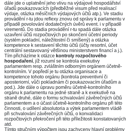
dále jde o uplatnění jeho vlivu na výdajové hospodářství
úřadů poukazovacích (předběžné visum před realisací
výdaje, otázka měsíčních výdajových účtů atp.). Ve stadiu
provádění r-tu jdou reflexy znovu od správy k parlamentu v
případě povolování dodatečných úvěrů event. i v případě
virementů. Do stadia provádění r-tu spadá dále otázka
uzavření účtů rozpočtových po skončení účetní periody
(systém pokladní, náležitostní či smíšený) a otázka
kompetence k sestavení těchto účtů (účty resortní, účet
centrální sestavovaný většinou ministerstvem financí a j.).
Tím přicházíme k otázce
kontroly rozpočtového
hospodaření
, jíž rozumí se kontrola exekutivy
parlamentem resp. zvláštním odborným orgánem účetně-
kontrolním. V popředí je tu otázka organisace a
kompetence tohoto orgánu (kontrola preventivní či
aposteriorní, vůči pokladnám či poukazovacím úřadům a
pod.). Jde dále o úpravu poměru účetně-kontrolního
orgánu k parlamentu na jedné straně a k exekutivě na
straně druhé, dále o formu schvalování závěrečných účtů
parlamentem a o účast účetně-kontrolního orgánu při této
činnosti, o udílení absolutoria a výtek parlamentem vládě
při schvalování závěrečných účtů, o konvalidaci
rozpočtových překročení při této příležitosti konstatovaných
atd.
Tímto stručným výpočtem jsou zachyceny hlavní problémy