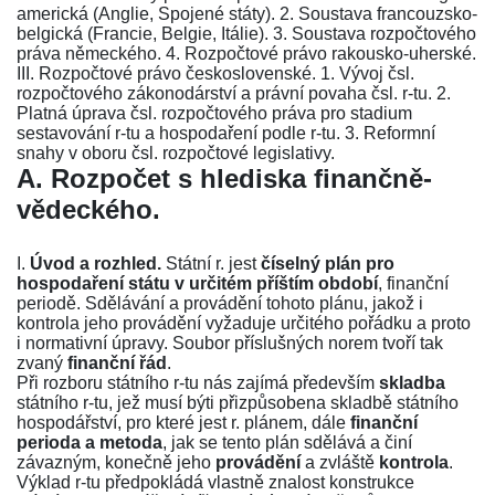
americká (Anglie, Spojené státy). 2. Soustava francouzsko-
belgická (Francie, Belgie, Itálie). 3. Soustava rozpočtového
práva německého. 4. Rozpočtové právo rakousko-uherské.
III. Rozpočtové právo československé. 1. Vývoj čsl.
rozpočtového zákonodárství a právní povaha čsl. r-tu. 2.
Platná úprava čsl. rozpočtového práva pro stadium
sestavování r-tu a hospodaření podle r-tu. 3. Reformní
snahy v oboru čsl. rozpočtové legislativy.
A. Rozpočet s hlediska finančně-
vědeckého.
I.
Úvod a rozhled.
Státní r. jest
číselný plán pro
hospodaření státu v určitém příštím období
, finanční
periodě. Sdělávání a provádění tohoto plánu, jakož i
kontrola jeho provádění vyžaduje určitého pořádku a proto
i normativní úpravy. Soubor příslušných norem tvoří tak
zvaný
finanční řád
.
Při rozboru státního r-tu nás zajímá především
skladba
státního r-tu, jež musí býti přizpůsobena skladbě státního
hospodářství, pro které jest r. plánem, dále
finanční
perioda a metoda
, jak se tento plán sdělává a činí
závazným, konečně jeho
provádění
a zvláště
kontrola
.
Výklad r-tu předpokládá vlastně znalost konstrukce