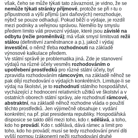
však, čeho se může týkati tato závaznost, je vidno, že se
nemůže týkati stránky příjmové
, protože se při r-tu o
přípustnosti a výši příjmů (ani daňových) nerozhoduje,
nýbrž se pouze odhadují. Pokud běží o výdaje, je rozdíl
mezi podniky a veřejnou správou. Nemělo by smyslu
předem limito váti provozní výdaje, které jsou
závislé na
odbytu (režie proměnlivá)
; má však smysl limitovati
režii
stálou
(definitivní zaměstnance a p.), jakož i výdaj
investiční
, o němž třeba
rozhodnouti
na základě
výnosové kalkulace předem.
Ve státní správě je problematika jiná. Zde je stanovení
výdajů na různé účely vesměs
rozhodováním o
upotřebení prostředků
pro různé státní účely, byť
zpravidla rozhodováním
rámcovým
, na základě něhož se
pak dějí rozhodování o výdajích konkrétních. Limituje-li se
výdaj na školství, je to
rozhodnutí
státního hospodářství,
vycházející z hodnocení relativních užitků ve školství a v
ostatních oborech státní správy, ale rozhodnutí
rámcové,
abstraktní
, na základě něhož rozhodne vláda o použití
těchto prostředků. Jen výjimečně obsahuje r. vydání
konkrétní; na př. plat presidenta republiky. Hospodářská
disposice se takto dělí mezi toho, kdo r.
sdělává
, a toho,
kdo ho
provádí
. Kdo r. sdělává, dává rámec a limit pro
toho, kdo ho provádí; musí se tedy rozhodování první díti
vyšší normou (zákonem) nežli rozhodování druhé