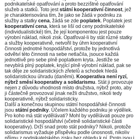
podnikatelské opatřování a proto bezzištné opatřování
služeb a statků. Toto jest
státní kooperativní činnost
, jež
je charakterisována tím, že jako se žádá v podniku za
služby a statky
cena
, žádá se zde
poplatek
. Poplatek jest
kooperativní cena
, která se liší od ceny podnikatelské
(individualistické) tím, že její komponentou jest pouze
výrobní náklad, nikoli zisk. Opatřoval-li by stát různé statky
a služby kooperativně, netvořil by úhrn kooperativní
činnosti jednotné hospodářství, protože by jednotlivá
odvětví této činnosti na sebe netlačila, jsouce každá
jednotlivě pro sebe plně poplatkem kryta. Jestliže se
nevybírá plný poplatek, kryjící plně výrobní náklad, pak se
tak děje ze solidaristických zřetelů a schodek hledá
solidaristickou úhradu (daněmi).
Kooperativa není ryzí,
nýbrž směsí kooperativy a solidarismu
. Stát ji provozuje
nejen z důvodu vhodnosti místo družstva, nýbrž proto, aby
ji částečně provozoval jinak nežli družstvo, nikoli tedy
kooperativně, nýbrž solidaristicky.
Další a konečnou skupinou státní hospodářské činnosti
jsou
státní podniky
. Účelem každého podniku je výdělek.
Pro koho má stát vydělávati? Mohl by vydělávati pouze pro
solidaristické hospodářství (včetně solidaristické části
kooperativy). Drží snad proto stát podniky? Nikoli, protože
solidarismus vyžaduje příspěvku podle únosnosti, nikoliv
příjmu z podnikatelského zisku bez ohledu k ní. Proto jsou i