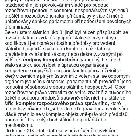
každoročním jich povolováním vládě pro budoucí
rozpočtovou periodu a kontrolou hospodářských výsledků
prošlého rozpočtového roku, při čemž byly více či méně
uplatňovány sankce parlamentu při nedodržení povolených
preliminářů.
Se vzrůstem státních úkolů, jimž byl nucen přizpůsobiti se
rozsah státních výdajů a příjmů, stalo se brzy nutným
kodifikovati jednotné a obsáhlé předpisy pro vedení
státního hospodářství a jeho kontrolu, což stalo se
pravidelně zvláštními zákony nebo dekrety, zvanými po
většině
předpisy komptabilitními
. V mnohých státech
stalo se tak v souvislosti s úpravou organisace a
kompetence nejvyššího orgánu kontrolního a účetního,
který v zemích s plným ústavním životem stal se odborným
orgánem jsoucím k disposici parlamentu při provádění jeho
kontrolní působnosti v oboru státního hospodářství. Obor
rozpočtového práva vzrostl takto velmi značně z původního
úzkého souboru předpisů
ústavně-právních
na stále se
šířící
komplex rozpočtového práva správního
, které
mimo to z původních „subjektivních" práv parlamentu vůči
vládě změnilo se v komplex objektivně-právních předpisů
upravujících složitý chod státně hospodářského
mechanismu.
Do konce XIX. stol. stalo se v právní vědě obvyklým