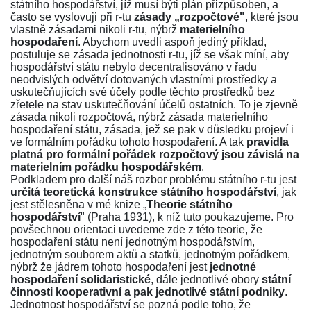
státního hospodářství, jíž musí býti plán přizpůsoben, a
často se vyslovuji při r-tu
zásady „rozpočtové"
, které jsou
vlastně zásadami nikoli r-tu, nýbrž
materielního
hospodaření
. Abychom uvedli aspoň jediný příklad,
postuluje se zásada jednotnosti r-tu, jíž se však míní, aby
hospodářství státu nebylo decentralisováno v řadu
neodvislých odvětví dotovaných vlastními prostředky a
uskutečňujících své účely podle těchto prostředků bez
zřetele na stav uskutečňování účelů ostatních. To je zjevně
zásada nikoli rozpočtová, nýbrž zásada materielního
hospodaření státu, zásada, jež se pak v důsledku projeví i
ve formálním pořádku tohoto hospodaření. A tak
pravidla
platná pro formální pořádek rozpočtový jsou závislá na
materielním pořádku hospodářském
.
Podkladem pro další náš rozbor problému státního r-tu jest
určitá teoretická konstrukce státního hospodářství
, jak
jest stělesněna v mé knize „
Theorie státního
hospodářství
" (Praha 1931), k níž tuto poukazujeme. Pro
povšechnou orientaci uvedeme zde z této teorie, že
hospodaření státu není jednotným hospodářstvím,
jednotným souborem aktů a statků, jednotným pořádkem,
nýbrž že jádrem tohoto hospodaření jest
jednotné
hospodaření solidaristické
, dále jednotlivé obory
státní
činnosti kooperativní a pak jednotlivé státní podniky
.
Jednotnost hospodářství se pozná podle toho, že