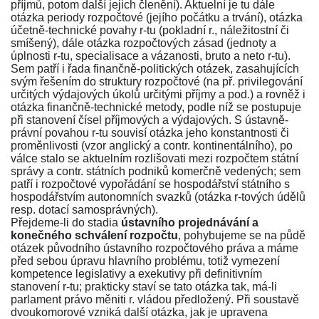
příjmů, potom další jejich členění). Aktuelní je tu dále
otázka periody rozpočtové (jejího počátku a trvání), otázka
účetně-technické povahy r-tu (pokladní r., náležitostní či
smíšený), dále otázka rozpočtových zásad (jednoty a
úplnosti r-tu, specialisace a vázanosti, bruto a neto r-tu).
Sem patří i řada finančně-politických otázek, zasahujících
svým řešením do struktury rozpočtové (na př. privilegování
určitých výdajových úkolů určitými příjmy a pod.) a rovněž i
otázka finančně-technické metody, podle níž se postupuje
při stanovení čísel příjmových a výdajových. S ústavně-
právní povahou r-tu souvisí otázka jeho konstantnosti či
proměnlivosti (vzor anglický a contr. kontinentálního), po
válce stalo se aktuelním rozlišovati mezi rozpočtem státní
správy a contr. státních podniků komerčně vedených; sem
patří i rozpočtové vypořádání se hospodářství státního s
hospodářstvím autonomních svazků (otázka r-tových údělů
resp. dotací samosprávných).
Přejdeme-li do stadia
ústavního projednávání a
konečného schválení rozpočtu
, pohybujeme se na půdě
otázek původního ústavního rozpočtového práva a máme
před sebou úpravu hlavního problému, totiž vymezení
kompetence legislativy a exekutivy při definitivním
stanovení r-tu; prakticky staví se tato otázka tak, má-li
parlament právo měniti r. vládou předložený. Při soustavě
dvoukomorové vzniká další otázka, jak je upravena