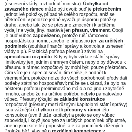
(usnesení vlády, rozhodnutí ministra).
Úchylka od
závazného rámce
může býti dvojí; buď je
překročením
jednotlivé položky, případně celého rozpočtu, aniž se
překročení v položce jedné vyvažuje úsporou položky
druhé, anebo tak, že se přesune zmocnění k určitému
výdaji na výdaj jiný, nastává jen
přesun, virement
. Obojí
je buď vůbec
zapovězeno
, protože ruší rámcovou
hospodářskou normu, anebo je přípustno jen
za určitých
podmínek
(souhlas finanční správy a kontrola a usnesení
vlády a p.). Praktická potřeba přesunů závisí na
specialisaci rozpočtu
. Kdyby byly výdaje státní správy
limitovány jen jedním úhrnným číslem, nebylo by důvodu k
přesunu a rámec rozpočtový by mohl býti pouze překročen.
Čím více je r. specialisován, tím spíše je podnět k
virementům, protože nelze do všech podrobností předvídati
potřeby státního hospodářství; může se ukázati, že bylo na
některou potřebu preliminováno málo a na jinou zbytečně
mnoho, anebo že na určitou potřebu nebylo pamatováno
vůbec. Přesuny týkající se
základní konstrukce
rozpočtové (přesuny mezi různými kapitolami státní správy)
jsou vážnější úchylkou nežli
přesuny v rámci
této
konstrukce (uvnitř téže kapitoly) a proto se ony vůbec
zapovídají, i když jsou tyto za určitých podmínek přípustné,
anebo jsou sice též přípustné, ale za podmínek ztížených.
Protože běží vlastně o
rozdělení kompetence
v