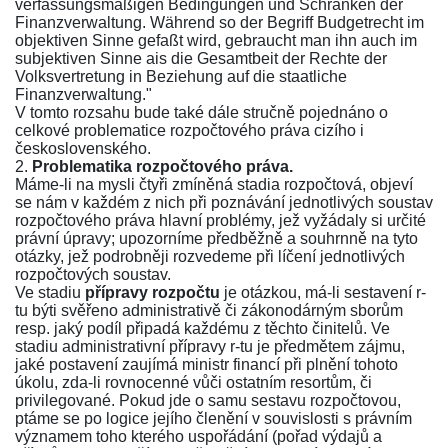
verfassungsmäßigen Bedingungen und Schranken der
Finanzverwaltung. Während so der Begriff Budgetrecht im
objektiven Sinne gefaßt wird, gebraucht man ihn auch im
subjektiven Sinne ais die Gesamtbeit der Rechte der
Volksvertretung in Beziehung auf die staatliche
Finanzverwaltung."
V tomto rozsahu bude také dále stručně pojednáno o
celkové problematice rozpočtového práva cizího i
československého.
2.
Problematika rozpočtového práva.
Máme-li na mysli čtyři zmíněná stadia rozpočtová, objeví
se nám v každém z nich při poznávání jednotlivých soustav
rozpočtového práva hlavní problémy, jež vyžádaly si určité
právní úpravy; upozorníme předběžně a souhrnně na tyto
otázky, jež podrobněji rozvedeme při líčení jednotlivých
rozpočtových soustav.
Ve stadiu
přípravy rozpočtu
je otázkou, má-li sestavení r-
tu býti svěřeno administrativě či zákonodárným sborům
resp. jaký podíl připadá každému z těchto činitelů. Ve
stadiu administrativní přípravy r-tu je předmětem zájmu,
jaké postavení zaujímá ministr financí při plnění tohoto
úkolu, zda-li rovnocenné vůči ostatním resortům, či
privilegované. Pokud jde o samu sestavu rozpočtovou,
ptáme se po logice jejího členění v souvislosti s právním
významem toho kterého uspořádání (pořad výdajů a