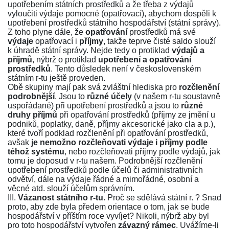
upotřebením státních prostředků a že třeba z výdajů
vyloučiti výdaje pomocné (opatřovací), abychom dospěli k
upotřebení prostředků státního hospodářství (státní správy).
Z toho plyne dále, že
opatřování
prostředků má své
výdaje
opatřovací i
příjmy
, takže teprve čisté saldo slouží
k úhradě státní správy. Nejde tedy o protiklad
výdajů a
příjmů
, nýbrž o protiklad
upotřebení a opatřování
prostředků
. Tento důsledek není v československém
státním r-tu ještě proveden.
Obě skupiny mají pak svá zvláštní hlediska pro
rozčlenění
podrobnější
. Jsou to
různé účely
(v našem r-tu soustavně
uspořádané) při upotřebení prostředků a jsou to
různé
druhy příjmů
při opatřování prostředků (příjmy ze jmění u
podniků, poplatky, daně, příjmy akcesorické jako cla a p.),
které tvoří podklad rozčlenění při opatřování prostředků,
avšak
je nemožno rozčleňovati výdaje i příjmy podle
téhož systému
, nebo rozčleňovati příjmy podle výdajů, jak
tomu je doposud v r-tu našem. Podrobnější rozčlenění
upotřebení prostředků podle účelů či administrativních
odvětví, dále na výdaje řádné a mimořádné, osobní a
věcné atd. slouží účelům správním.
III.
Vázanost státního r-tu.
Proč se sdělává státní r. ? Snad
proto, aby zde byla předem orientace o tom, jak se bude
hospodářství v příštím roce vyvíjet? Nikoli, nýbrž aby byl
pro toto hospodářství vytvořen
závazný rámec
. Uvážíme-li