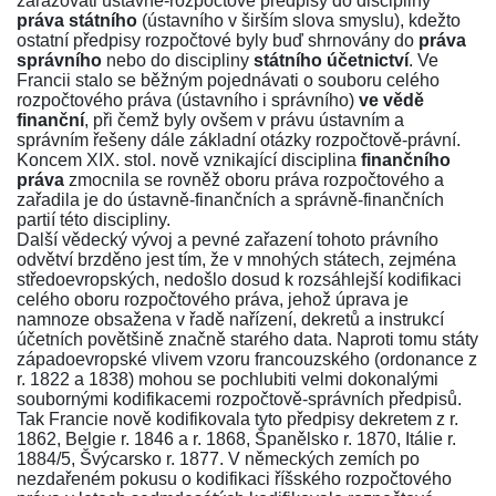
zařazovati ústavně-rozpočtové předpisy do discipliny
práva státního
(ústavního v širším slova smyslu), kdežto
ostatní předpisy rozpočtové byly buď shrnovány do
práva
správního
nebo do discipliny
státního účetnictví
. Ve
Francii stalo se běžným pojednávati o souboru celého
rozpočtového práva (ústavního i správního)
ve vědě
finanční
, při čemž byly ovšem v právu ústavním a
správním řešeny dále základní otázky rozpočtově-právní.
Koncem XIX. stol. nově vznikající disciplina
finančního
práva
zmocnila se rovněž oboru práva rozpočtového a
zařadila je do ústavně-finančních a správně-finančních
partií této discipliny.
Další vědecký vývoj a pevné zařazení tohoto právního
odvětví brzděno jest tím, že v mnohých státech, zejména
středoevropských, nedošlo dosud k rozsáhlejší kodifikaci
celého oboru rozpočtového práva, jehož úprava je
namnoze obsažena v řadě nařízení, dekretů a instrukcí
účetních povětšině značně starého data. Naproti tomu státy
západoevropské vlivem vzoru francouzského (ordonance z
r. 1822 a 1838) mohou se pochlubiti velmi dokonalými
soubornými kodifikacemi rozpočtově-správních předpisů.
Tak Francie nově kodifikovala tyto předpisy dekretem z r.
1862, Belgie r. 1846 a r. 1868, Španělsko r. 1870, Itálie r.
1884/5, Švýcarsko r. 1877. V německých zemích po
nezdařeném pokusu o kodifikaci říšského rozpočtového