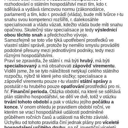
rozhodování o státním hospodářství mezi tím, kdo r.
sdělává a vydává rámcovou normu (zákonodárce,
parlament) a tím, kdo r. provádí (vláda), bude míti tvůrce r-tu
snahu svou kompetenci rozšířiti, r. dalekosáhle
specialisovati a vládu vázati, kdežto vláda bude míti snahu
opačnou. Skutečný stav specialisace je tedy
výslednicí
obou těchto snah
a předchozího vývoje.
Samozřejmě se toto vše týká upotřebení prostředků ve
vlastní státní správě, protože by nemělo smyslu prováděti
podobné přesuny mezi jednotlivými podniky, tedy mezi
různými hospodářstvími.
Praví se zpravidla, že státní r. má býti
hrubý
, má býti
specialisovaný
a má obsahovati
zápověď virementu
.
Viděli jsme, že se tyto náležitosti netýkají celého státního
rozpočtu, nýbrž té které jeho složky; specialisace a
zápověď virementu pouze r-tu vlastní
státní správy
a
postulát r-tu hrubého pouze
opatřování
prostředků pro ni.
IV.
Finanční perioda.
Otázka období, na které se sdělává
plán státního hospodářství, se dělí ve dvě, totiž v otázku
trvání tohoto období
a pak v otázku jejího
počátku a
konce
. V onom ohledu je pravidlem období roční, ve
kterém se vrací hospodářské události podmíněné
průběhem ročních časů a události na těchto závislé.
Úchylku od tohoto pravidla činí jednak plány pro
víceleté
hospodaření určitého druhu
, na př. investiční víceletý