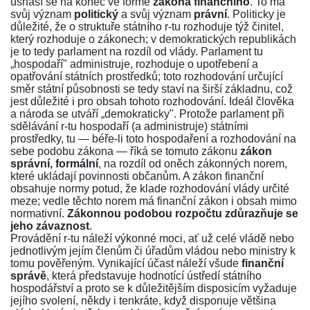
usnáší se na konec ve formě
zákona finančního
. To má
svůj význam
politický
a svůj význam
právní
. Politicky je
důležité, že o struktuře státního r-tu rozhoduje týž činitel,
který rozhoduje o zákonech; v demokratických republikách
je to tedy parlament na rozdíl od vlády. Parlament tu
„hospodaří" administruje, rozhoduje o upotřebení a
opatřování státních prostředků; toto rozhodování určující
směr státní působnosti se tedy staví na širší základnu, což
jest důležité i pro obsah tohoto rozhodování. Ideál člověka
a národa se utváří „demokraticky". Protože parlament při
sdělávání r-tu hospodaří (a administruje) státními
prostředky, tu — béře-li toto hospodaření a rozhodování na
sebe podobu zákona — říká se tomuto zákonu
zákon
správní, formální
, na rozdíl od oněch zákonných norem,
které ukládají povinnosti občanům. A zákon finanční
obsahuje normy potud, že klade rozhodování vlády určité
meze; vedle těchto norem má finanční zákon i obsah mimo
normativní.
Zákonnou podobou rozpočtu zdůrazňuje se
jeho závaznost
.
Provádění r-tu náleží výkonné moci, ať už celé vládě nebo
jednotlivým jejím členům či úřadům vládou nebo ministry k
tomu pověřeným. Vynikající účast náleží všude
finanční
správě
, která představuje hodnotící ústředí státního
hospodářství a proto se k důležitějším disposicím vyžaduje
jejího svolení, někdy i tenkráte, když disponuje většina