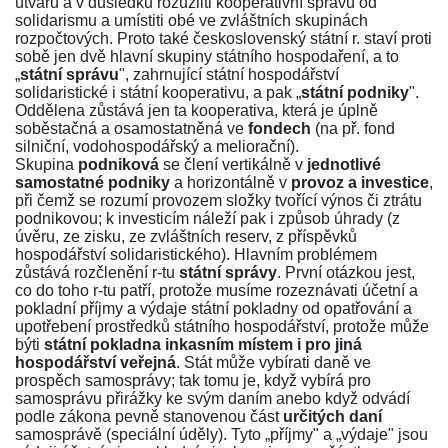
útvarů a v důsledku rozuzliti kooperativní správu od
solidarismu a umístiti obé ve zvláštních skupinách
rozpočtových. Proto také československý státní r. staví proti
sobě jen dvě hlavní skupiny státního hospodaření, a to
„
státní správu
", zahrnující státní hospodářství
solidaristické i státní kooperativu, a pak „
státní podniky
".
Oddělena zůstává jen ta kooperativa, která je úplně
soběstačná a osamostatněná ve
fondech
(na př. fond
silniční, vodohospodářský a meliorační).
Skupina
podniková
se člení vertikálně v
jednotlivé
samostatné podniky
a horizontálně v
provoz a investice
,
při čemž se rozumí provozem složky tvořící výnos či ztrátu
podnikovou; k investicím náleží pak i způsob úhrady (z
úvěru, ze zisku, ze zvláštních reserv, z příspěvků
hospodářství solidaristického). Hlavním problémem
zůstává rozčlenění r-tu
státní správy
. První otázkou jest,
co do toho r-tu patří, protože musíme rozeznávati účetní a
pokladní příjmy a výdaje státní pokladny od opatřování a
upotřebení prostředků státního hospodářství, protože může
býti
státní pokladna inkasním místem i pro jiná
hospodářství veřejná
. Stát může vybírati daně ve
prospěch samosprávy; tak tomu je, když vybírá pro
samosprávu přirážky ke svým daním anebo když odvádí
podle zákona pevně stanovenou část
určitých daní
samosprávě (speciální úděly). Tyto „příjmy" a „výdaje" jsou