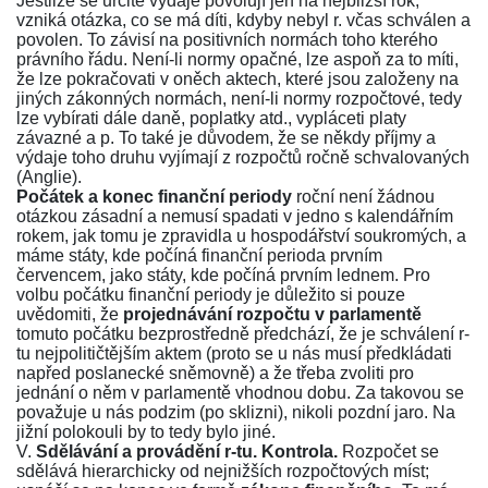
Jestliže se určité výdaje povolují jen na nejbližší rok,
vzniká otázka, co se má díti, kdyby nebyl r. včas schválen a
povolen. To závisí na positivních normách toho kterého
právního řádu. Není-li normy opačné, lze aspoň za to míti,
že lze pokračovati v oněch aktech, které jsou založeny na
jiných zákonných normách, není-li normy rozpočtové, tedy
lze vybírati dále daně, poplatky atd., vypláceti platy
závazné a p. To také je důvodem, že se někdy příjmy a
výdaje toho druhu vyjímají z rozpočtů ročně schvalovaných
(Anglie).
Počátek a konec finanční periody
roční není žádnou
otázkou zásadní a nemusí spadati v jedno s kalendářním
rokem, jak tomu je zpravidla u hospodářství soukromých, a
máme státy, kde počíná finanční perioda prvním
červencem, jako státy, kde počíná prvním lednem. Pro
volbu počátku finanční periody je důležito si pouze
uvědomiti, že
projednávání rozpočtu v parlamentě
tomuto počátku bezprostředně předchází, že je schválení r-
tu nejpolitičtějším aktem (proto se u nás musí předkládati
napřed poslanecké sněmovně) a že třeba zvoliti pro
jednání o něm v parlamentě vhodnou dobu. Za takovou se
považuje u nás podzim (po sklizni), nikoli pozdní jaro. Na
jižní polokouli by to tedy bylo jiné.
V.
Sdělávání a provádění r-tu. Kontrola.
Rozpočet se
sdělává hierarchicky od nejnižších rozpočtových míst;