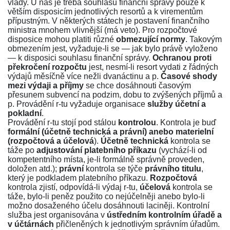
vlády. U nás je třeba souhlasu finanční správy pouze k
větším disposicím jednotlivých resortů a k virementům
přípustným. V některých státech je postavení finančního
ministra mnohem vlivnější (má veto). Pro rozpočtové
disposice mohou platiti různé
obmezující normy
. Takovým
obmezením jest, vyžaduje-li se — jak bylo právě vyloženo
— k disposici souhlasu finanční správy.
Ochranou proti
překročení rozpočtu
jest, nesmí-li resort vydati z řádných
výdajů měsíčně více nežli dvanáctinu a p.
Časové shody
mezi výdaji a příjmy
se chce dosáhnouti časovým
přesunem subvencí na podzim, dobu to zvýšených příjmů a
p. Provádění r-tu vyžaduje organisace
služby účetní a
pokladní
.
Provádění r-tu stojí pod stálou
kontrolou
. Kontrola je buď
formální (účetně technická a právní) anebo materielní
(rozpočtová a účelová
).
Účetně technická
kontrola se
táže po
adjustování platebního příkazu
(vychází-li od
kompetentního místa, je-li formálně správně proveden,
doložen atd.);
právní
kontrola se týče
právního titulu
,
který je podkladem platebního příkazu.
Rozpočtová
kontrola zjistí, odpovídá-li výdaj r-tu,
účelová
kontrola se
táže, bylo-li peněz použito co nejúčelněji anebo bylo-li
možno dosaženého účelu dosáhnouti laciněji. Kontrolní
služba jest organisována v
ústředním kontrolním úřadě a
v účtárnách
přičleněných k jednotlivým správním úřadům.