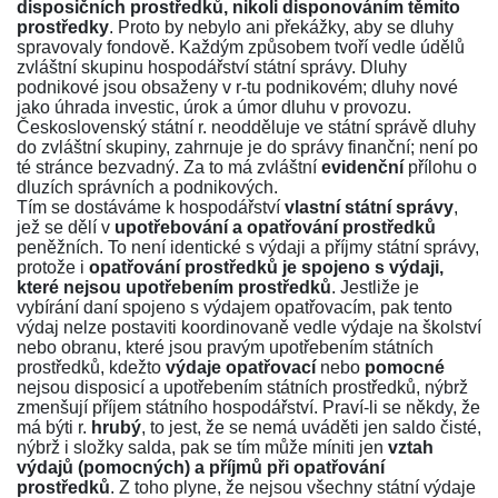
disposičních prostředků, nikoli disponováním těmito
prostředky
. Proto by nebylo ani překážky, aby se dluhy
spravovaly fondově. Každým způsobem tvoří vedle údělů
zvláštní skupinu hospodářství státní správy. Dluhy
podnikové jsou obsaženy v r-tu podnikovém; dluhy nové
jako úhrada investic, úrok a úmor dluhu v provozu.
Československý státní r. neodděluje ve státní správě dluhy
do zvláštní skupiny, zahrnuje je do správy finanční; není po
té stránce bezvadný. Za to má zvláštní
evidenční
přílohu o
dluzích správních a podnikových.
Tím se dostáváme k hospodářství
vlastní státní správy
,
jež se dělí v
upotřebování a opatřování prostředků
peněžních. To není identické s výdaji a příjmy státní správy,
protože i
opatřování prostředků je spojeno s výdaji,
které nejsou upotřebením prostředků
. Jestliže je
vybírání daní spojeno s výdajem opatřovacím, pak tento
výdaj nelze postaviti koordinovaně vedle výdaje na školství
nebo obranu, které jsou pravým upotřebením státních
prostředků, kdežto
výdaje opatřovací
nebo
pomocné
nejsou disposicí a upotřebením státních prostředků, nýbrž
zmenšují příjem státního hospodářství. Praví-li se někdy, že
má býti r.
hrubý
, to jest, že se nemá uváděti jen saldo čisté,
nýbrž i složky salda, pak se tím může míniti jen
vztah
výdajů (pomocných) a příjmů při opatřování
prostředků
. Z toho plyne, že nejsou všechny státní výdaje