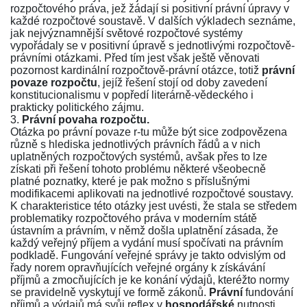
rozpočtového práva, jež žádají si positivní právní úpravy v
každé rozpočtové soustavě. V dalších výkladech seznáme,
jak nejvýznamnější světové rozpočtové systémy
vypořádaly se v positivní úpravě s jednotlivými rozpočtově-
právními otázkami. Před tím jest však ještě věnovati
pozornost kardinální rozpočtově-právní otázce, totiž
právní
povaze rozpočtu
, jejíž řešení stojí od doby zavedení
konstitucionalismu v popředí literárně-vědeckého i
prakticky politického zájmu.
3.
Právní povaha rozpočtu.
Otázka po právní povaze r-tu může být sice zodpovězena
různě s hlediska jednotlivých právních řádů a v nich
uplatněných rozpočtových systémů, avšak přes to lze
získati při řešení tohoto problému některé všeobecně
platné poznatky, které je pak možno s příslušnými
modifikacemi aplikovati na jednotlivé rozpočtové soustavy.
K charakteristice této otázky jest uvésti, že stala se středem
problematiky rozpočtového práva v moderním státě
ústavním a právním, v němž došla uplatnění zásada, že
každý veřejný příjem a vydání musí spočívati na právním
podkladě. Fungování veřejné správy je takto odvislým od
řady norem opravňujících veřejné orgány k získávání
příjmů a zmocňujících je ke konání výdajů, kteréžto normy
se pravidelně vyskytují ve formě zákonů.
Právní
fundování
příjmů a výdajů má svůj reflex v
hospodářské
nutnosti