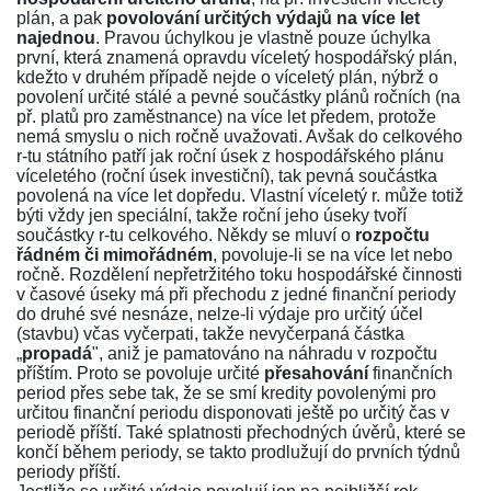
plán, a pak
povolování určitých výdajů na více let
najednou
. Pravou úchylkou je vlastně pouze úchylka
první, která znamená opravdu víceletý hospodářský plán,
kdežto v druhém případě nejde o víceletý plán, nýbrž o
povolení určité stálé a pevné součástky plánů ročních (na
př. platů pro zaměstnance) na více let předem, protože
nemá smyslu o nich ročně uvažovati. Avšak do celkového
r-tu státního patří jak roční úsek z hospodářského plánu
víceletého (roční úsek investiční), tak pevná součástka
povolená na více let dopředu. Vlastní víceletý r. může totiž
býti vždy jen speciální, takže roční jeho úseky tvoří
součástky r-tu celkového. Někdy se mluví o
rozpočtu
řádném či mimořádném
, povoluje-li se na více let nebo
ročně. Rozdělení nepřetržitého toku hospodářské činnosti
v časové úseky má při přechodu z jedné finanční periody
do druhé své nesnáze, nelze-li výdaje pro určitý účel
(stavbu) včas vyčerpati, takže nevyčerpaná částka
„
propadá
", aniž je pamatováno na náhradu v rozpočtu
příštím. Proto se povoluje určité
přesahování
finančních
period přes sebe tak, že se smí kredity povolenými pro
určitou finanční periodu disponovati ještě po určitý čas v
periodě příští. Také splatnosti přechodných úvěrů, které se
končí během periody, se takto prodlužují do prvních týdnů
periody příští.