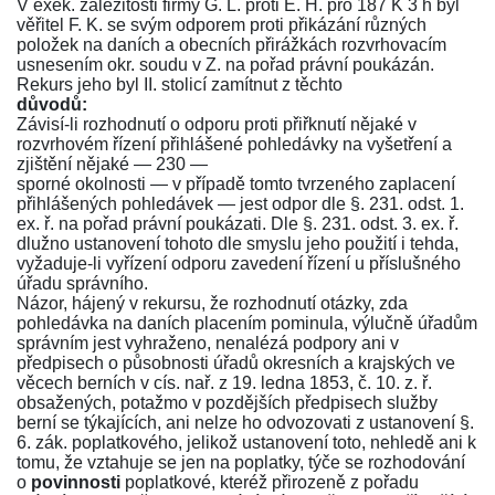
V exek. záležitosti firmy G. L. proti E. H. pro 187 K 3 h byl
věřitel F. K. se svým odporem proti přikázání různých
položek na daních a obecních přirážkách rozvrhovacím
usnesením okr. soudu v Z. na pořad právní poukázán.
Rekurs jeho byl II. stolicí zamítnut z těchto
důvodů:
Závisí-li rozhodnutí o odporu proti přiřknutí nějaké v
rozvrhovém řízení přihlášené pohledávky na vyšetření a
zjištění nějaké — 230 —
sporné okolnosti — v případě tomto tvrzeného zaplacení
přihlášených pohledávek — jest odpor dle
§. 231. odst. 1.
ex. ř.
na pořad právní poukázati. Dle
§. 231. odst. 3. ex. ř.
dlužno ustanovení tohoto dle smyslu jeho použití i tehda,
vyžaduje-li vyřízení odporu zavedení řízení u příslušného
úřadu správního.
Názor, hájený v rekursu, že rozhodnutí otázky, zda
pohledávka na daních placením pominula, výlučně úřadům
správním jest vyhraženo, nenalézá podpory ani v
předpisech o působnosti úřadů okresních a krajských ve
věcech berních v
cís. nař. z 19. ledna 1853, č. 10. z. ř.
obsažených, potažmo v pozdějších předpisech služby
berní se týkajících, ani nelze ho odvozovati z ustanovení
§.
6. zák. poplatkového
, jelikož ustanovení toto, nehledě ani k
tomu, že vztahuje se jen na poplatky, týče se rozhodování
o
povinnosti
poplatkové, kteréž přirozeně z pořadu