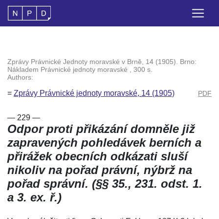
Zprávy Právnické Jednoty moravské v Brně, 14 (1905). Brno:
Nákladem Právnické jednoty moravské , 300 s.
Authors:
=
Zprávy Právnické jednoty moravské, 14 (1905)
PDF
— 229 —
Odpor proti přikázání domněle již
zapravených pohledávek berních a
přirážek obecních odkázati sluší
nikoliv na pořad právní, nýbrž na
pořad správní. (§
§ 35.
,
231. odst. 1.
a
3. ex. ř.
)