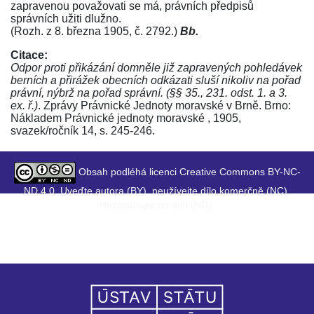
zapravenou považovati se má, právních předpisů
správních užiti dlužno.
(Rozh. z 8. března 1905, č. 2792.)
Bb.
Citace:
Odpor proti přikázání domněle již zapravených pohledávek
berních a přirážek obecních odkázati sluší nikoliv na pořad
právní, nýbrž na pořad správní. (§§ 35., 231. odst. 1. a 3.
ex. ř.)
. Zprávy Právnické Jednoty moravské v Brně. Brno:
Nákladem Právnické jednoty moravské , 1905,
svazek/ročník 14, s. 245-246.
Obsah podléhá licenci Creative Commons BY-NC-
ND 4.0. Uveďte autora (BY), neužívejte dílo komerčně (NC),
Nezasahujte do díla (ND).