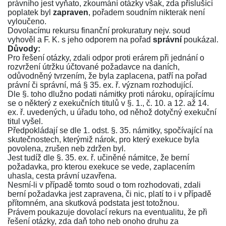
právního jest vyňato, zkoumání otázky však, zda příslušící
poplatek byl
zapraven
, pořadem soudním nikterak není
vyloučeno.
Dovolacímu rekursu finanční prokuratury nejv. soud
vyhověl a F. K. s jeho odporem na pořad
správní
poukázal.
Důvody:
Pro řešení otázky, zdali odpor proti erárem při jednání o
rozvržení útržku účtované požadavce na daních,
odůvodněný tvrzením, že byla zaplacena, patří na pořad
právní či správní, má
§ 35. ex. ř.
význam rozhodující.
Dle
§. toho
dlužno podati námitky proti nároku, opírajícímu
se o některý z exekučních titulů v
§. 1., č. 10.
a
12. až 14.
ex. ř.
uvedených, u úřadu toho, od něhož dotyčný exekuční
titul vyšel.
Předpokládají se dle
1. odst. §. 35.
námitky, spočívající na
skutečnostech, kterýmiž nárok, pro který exekuce byla
povolena, zrušen neb zdržen byl.
Jest tudíž dle
§. 35. ex. ř.
učiněné námitce, že berní
požadavka, pro kterou exekuce se vede, zaplacením
uhasla, cesta právní uzavřena.
Nesmí-li v případě tomto soud o tom rozhodovati, zdali
berní požadavka jest zapravena, či nic, platí to i v případě
přítomném, ana skutková podstata jest totožnou.
Právem poukazuje dovolací rekurs na eventualitu, že při
řešení otázky, zda daň toho neb onoho druhu za