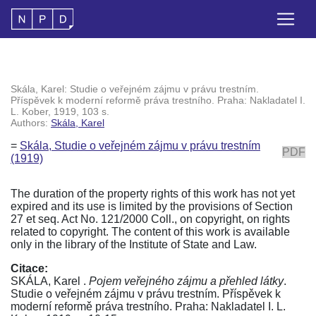
Skála, Karel: Studie o veřejném zájmu v právu trestním.
Příspěvek k moderní reformě práva trestního. Praha: Nakladatel I.
L. Kober, 1919, 103 s.
Authors:
Skála, Karel
=
Skála, Studie o veřejném zájmu v právu trestním
PDF
(1919)
The duration of the property rights of this work has not yet
expired and its use is limited by the provisions of Section
27 et seq. Act No. 121/2000 Coll., on copyright, on rights
related to copyright. The content of this work is available
only in the library of the Institute of State and Law.
Citace:
SKÁLA, Karel .
Pojem veřejného zájmu a přehled látky
.
Studie o veřejném zájmu v právu trestním. Příspěvek k
moderní reformě práva trestního. Praha: Nakladatel I. L.