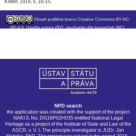
Kober, 1919, s. 10-15.
Obsah podléhá licenci Creative Commons BY-NC-
ND 4.0. Uveďte autora (BY), neužívejte dílo komerčně (NC),
Nezasahujte do díla (ND).
NPD search
the application was created with the support of the project
NAKI II, No. DG16P02H035 entitled National Legal
Heritage as a project of the Institute of State and Law of the
ASCR, v. V. I. The principle investigator is JUDr. Jan