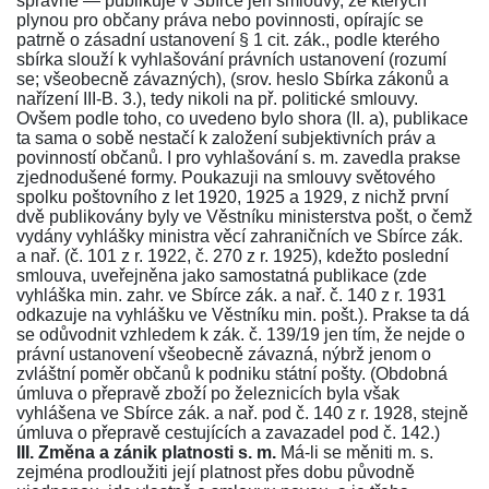
správně — publikuje v Sbírce jen smlouvy, ze kterých
plynou pro občany práva nebo povinnosti, opírajíc se
patrně o zásadní ustanovení
§ 1
cit. zák., podle kterého
sbírka slouží k vyhlašování právních ustanovení (rozumí
se; všeobecně závazných), (srov. heslo Sbírka zákonů a
nařízení III-B. 3.), tedy nikoli na př. politické smlouvy.
Ovšem podle toho, co uvedeno bylo shora (II. a), publikace
ta sama o sobě nestačí k založení subjektivních práv a
povinností občanů. I pro vyhlašování s. m. zavedla prakse
zjednodušené formy. Poukazuji na smlouvy světového
spolku poštovního z let 1920, 1925 a 1929, z nichž první
dvě publikovány byly ve Věstníku ministerstva pošt, o čemž
vydány vyhlášky ministra věcí zahraničních ve Sbírce zák.
a nař. (č. 101 z r. 1922, č.
270
z r. 1925), kdežto poslední
smlouva, uveřejněna jako samostatná publikace (zde
vyhláška min. zahr. ve Sbírce zák. a nař. č.
140
z r. 1931
odkazuje na vyhlášku ve Věstníku min. pošt.). Prakse ta dá
se odůvodnit vzhledem k zák. č.
139/19
jen tím, že nejde o
právní ustanovení všeobecně závazná, nýbrž jenom o
zvláštní poměr občanů k podniku státní pošty. (Obdobná
úmluva o přepravě zboží po železnicích byla však
vyhlášena ve Sbírce zák. a nař. pod č.
140
z r. 1928, stejně
úmluva o přepravě cestujících a zavazadel pod č.
142
.)
III. Změna a zánik platnosti s. m.
Má-li se měniti m. s.
zejména prodloužiti její platnost přes dobu původně