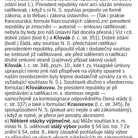
zdání bod 1.). President republiky není arci vázán smlouvu
ratifikovati, i když s ní N. S. souhlas projevilo ve formě
zákona, a to třebas i zákona ústavního. — (Tak i prakse
francouzská; formule francouzských zákonů zní: president
republiky je zmocněn — autorisé — smlouvu ratifikovati;
nebyla by tedy pro náš ústavní řád docela přesná.) Viz i cit.
dobré zdání (bod 6.) a
Křovák
(l. c. str.
351
). Dobré zdání
(bodl.) žádá, aby souhlas N. S. předcházel ratifikaci
presidentem republiky, připouští však i dodatečný souhlas
ke smlouvě již ratifikované, ale před sdělením o ratifikaci
druhé smluvní straně (zajímavý případ takový uvádí
Křovák
, l. c. str.
346
, pozn. 10., kde t. zv. Haagské úmluvy
upravující mimo jiné náš příspěvek na výlohy spojené s
naším osvobozením byly teprve dodatečně uznány za m. s.
vyžadující souhlasu N. S.). Souhlasiti dlužno s všeobecnou
formulací
Křovákovou
, že president republiky je při
sjednávání a ratifikaci m. s. dominus negotii —
samozřejmě za kontrasignace odpovědného člena vlády (l.
c. str.
337
) a také s formulací
Krausovou
(l. c. str.
345
), že
spolupůsobení N. S. (pokud arci nejde o akt zákonodárný),
i když je nutné, je přece jen povahy akcesorní.
e)
Některé otázky výjimečné
: aa) Může souhlas k s. m.
místo N. S. udělovati
stálý výbor
podle
§ 54
úst. list. ? Ze
znění
§ 54, odst. 8
., který zásadně prohlašuje stálý výbor
za příslušný ve všech věcech náležejících do zákonodárné