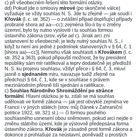
c) při všeobecném řešení této formální otázky.
dd) Pokud jde o smlouvy
mírové
(po skončené válce)
vyžaduje se vždy souhlas N. S. Jde tu zřejmě — jak soudí i
Křovák
(l. c. str.
362
) — o zvláštní případ doplňující případy
probrané shora ad aa—cc); zejména šlo-li by o změny
územní, bylo by nutno vysloviti i tu souhlas formou
ústavního zákona (srov. výše ad c). Jinak arci zní
ustanovení to všeobecně; je tedy nutný souhlas N. S., i
když tu není ani jedné z podmínek stanovených v
§ 64, č. 1
[shora aa)—cc)]. Nemohu však souhlasiti s
Křovákem
(l. c.
str.
352
a
363
), pokud připouští možnost, že by president
republiky sám mír ratifikoval a teprv dodatečně jej předložil
N. S. ku projevu souhlasu, vždyť přece i
§ 64, č. 3
, mluví
jasně o
sjednaném
míru, navazuje tudíž zřejmě na
předchozí
§ 64, č. 1
, kde se v souhlase s právem
mezinárodním přesně liší sjednání a ratifikace.
c)
Souhlas Národního Shromáždění po stránce
formální
. Hlavní otázkou je tu, zdali se má souhlas
udělovati ve formě zákona — jak jest obvyklé zejména ve
Francii i v jiných státech (srov. můj článek v Zahraniční
politice 1922, str.
321
sl.) — či formou pouhého
souhlasného usnesení obou sněmoven, pokud arci nejde o
změnu státního území, kde je výslovně předepsána forma
ústavního zákona.
Křovák
je zásadně proti formě zákona a
dokonce ji prohlašuje za neústavní, poněvadž u prostých