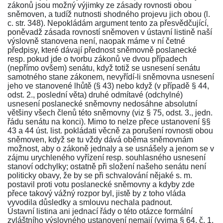
zákonů jsou možný výjimky ze zásady rovnosti obou
sněmoven, a tudíž nutnosti shodného projevu jich obou (l.
c. str.
348
). Nepokládám argument tento za přesvědčující,
poněvadž zásada rovností sněmoven v ústavní listině naší
výslovně stanovena není, naopak máme v ní četné
předpisy, které dávají přednost sněmovně poslanecké
resp. pokud jde o tvorbu zákonů ve dvou případech
(nepřímo ovšem) senátu, když totiž se usnesení senátu
samotného stane zákonem, nevyřídí-li sněmovna usnesení
jeho ve stanovené lhůtě (
§ 43
) nebo když (v případě
§ 44,
odst. 2
., poslední věta) druhé odmítavé (odchylné)
usnesení poslanecké sněmovny nedosáhne absolutní
většiny všech členů této sněmovny (viz
§ 75, odst. 3
., jedn.
řádu senátu na konci). Mimo to nelze přece ustanovení
§§
43 a 44
úst. list. pokládati věcně za porušení rovnosti obou
sněmoven, když se tu vždy dává oběma sněmovnám
možnost, aby o zákoně jednaly a se usnášely a jenom se v
zájmu urychleného vyřízení resp. souhlasného usnesení
stanoví odchylky; ostatně při složení našeho senátu není
politicky obavy, že by se při schvalování nějaké s. m.
postavil proti votu poslanecké sněmovny a kdyby zde
přece takový vážný rozpor byl, jistě by z toho vláda
vyvodila důsledky a smlouvu nechala padnout.
Ústavní listina ani jednací řády o této otázce formální
zvláštního výslovného ustanovení nemají (vyjma
§ 64, č. 1
,