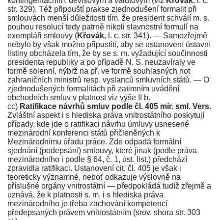
kontingentačním, devisovým a valutovým (viz
Křovák
, l. c.
str.
329
). Též připouští prakse zjednodušení formalit při
smlouvách menší důležitosti tím, že president schválí m. s.
pouhou resolucí tedy patrně nikoli slavnostní formulí na
exempláři smlouvy (
Křovák
, l. c. str.
341
). — Samozřejmě
nebylo by však možno připustiti, aby se ustanovení ústavní
listiny obcházela tím, že by se s. m. vyžadující součinnosti
presidenta republiky a po případě N. S. neuzavíraly ve
formě solenní, nýbrž na př. ve formě souhlasných not
zahraničních ministrů resp. vyslanců smluvních států. — O
zjednodušených formalitách při zatimním uvádění
obchodních smluv v platnost viz výše II b.
cc)
Ratifikace návrhů smluv podle
čl. 405
mír. sml. Vers.
Zvláštní aspekt i s hlediska práva vnitrostátního poskytují
případy, kde jde o ratifikaci návrhu úmluvy usnesené
mezinárodní konferenci států přičleněných k
Mezinárodnímu úřadu práce. Zde odpadá formální
sjednání (podepsání) smlouvy, které jinak (podle práva
mezinárodního i podle
§ 64, č. 1
, úst. list.) předchází
zpravidla ratifikaci. Ustanovení cit.
čl. 405
je však i
teoreticky významné, neboť odkazuje výslovně na
příslušné orgány vnitrostátní — předpokládá tudíž zřejmě a
uznává, že k platnosti s. m. i s hlediska práva
mezinárodního je třeba zachování kompetencí
předepsaných právem vnitrostátním (srov. shora str.
303