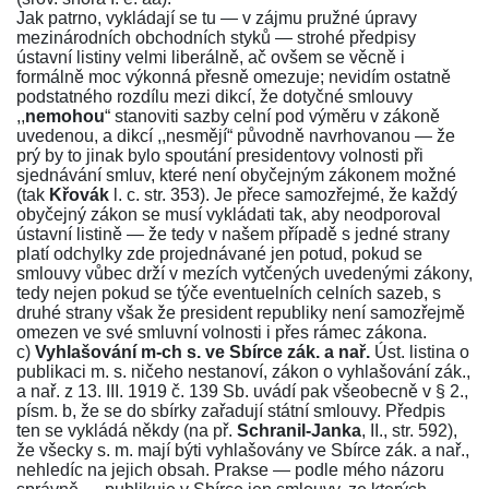
Jak patrno, vykládají se tu — v zájmu pružné úpravy
mezinárodních obchodních styků — strohé předpisy
ústavní listiny velmi liberálně, ač ovšem se věcně i
formálně moc výkonná přesně omezuje; nevidím ostatně
podstatného rozdílu mezi dikcí, že dotyčné smlouvy
,,
nemohou
“ stanoviti sazby celní pod výměru v zákoně
uvedenou, a dikcí ,,nesmějí“ původně navrhovanou — že
prý by to jinak bylo spoutání presidentovy volnosti při
sjednávání smluv, které není obyčejným zákonem možné
(tak
Křovák
l. c. str.
353
). Je přece samozřejmé, že každý
obyčejný zákon se musí vykládati tak, aby neodporoval
ústavní listině — že tedy v našem případě s jedné strany
platí odchylky zde projednávané jen potud, pokud se
smlouvy vůbec drží v mezích vytčených uvedenými zákony,
tedy nejen pokud se týče eventuelních celních sazeb, s
druhé strany však že president republiky není samozřejmě
omezen ve své smluvní volnosti i přes rámec zákona.
c)
Vyhlašování m-ch s. ve Sbírce zák. a nař.
Úst. listina o
publikaci m. s. ničeho nestanoví, zákon o vyhlašování zák.,
a nař. z 13. III. 1919 č.
139
Sb. uvádí pak všeobecně v
§ 2
.,
písm. b, že se do sbírky zařadují státní smlouvy. Předpis
ten se vykládá někdy (na př.
Schranil-Janka
, II., str.
592
),
že všecky s. m. mají býti vyhlašovány ve Sbírce zák. a nař.,
nehledíc na jejich obsah. Prakse — podle mého názoru