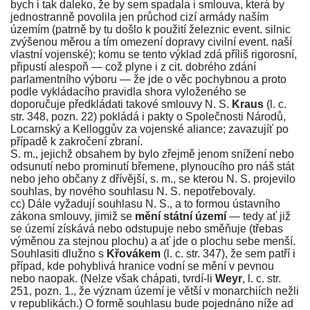
bych i tak daleko, že by sem spadala i smlouva, která by
jednostranně povolila jen průchod cizí armády naším
územím (patrně by tu došlo k použití železnic event. silnic
zvýšenou měrou a tím omezení dopravy civilní event. naší
vlastní vojenské); komu se tento výklad zdá příliš rigorosní,
připustí alespoň — což plyne i z cit. dobrého zdání
parlamentního výboru — že jde o věc pochybnou a proto
podle vykládacího pravidla shora vyloženého se
doporučuje předkládati takové smlouvy N. S.
Kraus
(l. c.
str.
348
, pozn. 22) pokládá i pakty o Společnosti Národů,
Locarnský a Kelloggův za vojenské aliance; zavazujíť po
případě k zakročení zbraní.
S. m., jejichž obsahem by bylo zřejmě jenom snížení nebo
odsunutí nebo prominutí břemene, plynoucího pro náš stát
nebo jeho občany z dřívější, s. m., se kterou N. S. projevilo
souhlas, by nového souhlasu N. S. nepotřebovaly.
cc) Dále vyžadují souhlasu N. S., a to formou ústavního
zákona smlouvy, jimiž se
mění státní území
— tedy ať již
se území získává nebo odstupuje nebo směňuje (třebas
výměnou za stejnou plochu) a ať jde o plochu sebe menší.
Souhlasiti dlužno s
Křovákem
(l. c. str.
347
), že sem patří i
případ, kde pohyblivá hranice vodní se mění v pevnou
nebo naopak. (Nelze však chápati, tvrdí-li
Weyr
, l. c. str.
251
, pozn. 1., že význam území je větší v monarchiích nežli
v republikách.) O formě souhlasu bude pojednáno níže ad