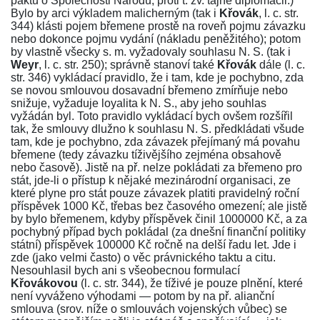
paktu o Společnosti Národů, proti t. zv. tajné diplomacii.)
Bylo by arci výkladem malicherným (tak i
Křovák
, l. c. str.
344
) klásti pojem břemene prostě na roveň pojmu závazku
nebo dokonce pojmu vydání (nákladu peněžitého); potom
by vlastně všecky s. m. vyžadovaly souhlasu N. S. (tak i
Weyr
, l. c. str.
250
); správně stanoví také
Křovák
dále (l. c.
str.
346
) vykládací pravidlo, že i tam, kde je pochybno, zda
se novou smlouvou dosavadní břemeno zmírňuje nebo
snižuje, vyžaduje loyalita k N. S., aby jeho souhlas
vyžádán byl. Toto pravidlo vykládací bych ovšem rozšířil
tak, že smlouvy dlužno k souhlasu N. S. předkládati všude
tam, kde je pochybno, zda závazek přejímaný má povahu
břemene (tedy závazku tíživějšího zejména obsahově
nebo časově). Jistě na př. nelze pokládati za břemeno pro
stát, jde-li o přístup k nějaké mezinárodní organisaci, ze
které plyne pro stát pouze závazek platiti pravidelný roční
příspěvek 1000 Kč, třebas bez časového omezení; ale jistě
by bylo břemenem, kdyby příspěvek činil 1000000 Kč, a za
pochybný případ bych pokládal (za dnešní finanční politiky
státní) příspěvek 100000 Kč ročně na delší řadu let. Jde i
zde (jako velmi často) o věc právnického taktu a citu.
Nesouhlasil bych ani s všeobecnou formulací
Křovákovou
(l. c. str.
344
), že tíživé je pouze plnění, které
není vyváženo výhodami — potom by na př. alianční
smlouva (srov. níže o smlouvách vojenských vůbec) se