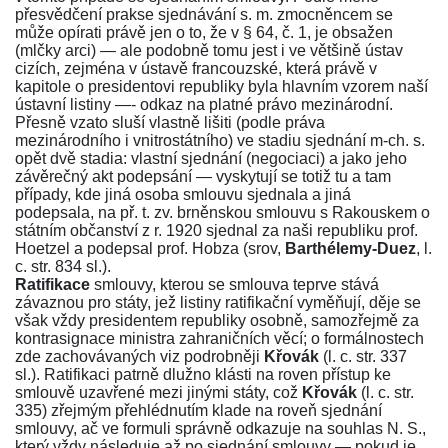
přesvědčení prakse sjednávání s. m. zmocněncem se
může opírati právě jen o to, že v
§ 64
, č. 1, je obsažen
(mlčky arci) — ale podobně tomu jest i ve většině ústav
cizích, zejména v ústavě francouzské, která právě v
kapitole o presidentovi republiky byla hlavním vzorem naší
ústavní listiny —- odkaz na platné právo mezinárodní.
Přesně vzato sluší vlastně lišiti (podle práva
mezinárodního i vnitrostátního) ve stadiu sjednání m-ch. s.
opět dvě stadia: vlastní sjednání (negociaci) a jako jeho
závěrečný akt podepsání — vyskytují se totiž tu a tam
případy, kde jiná osoba smlouvu sjednala a jiná
podepsala, na př. t. zv. brněnskou smlouvu s Rakouskem o
státním občanství z r. 1920 sjednal za naši republiku prof.
Hoetzel a podepsal prof. Hobza (srov,
Barthélemy-Duez
, l.
c. str.
834
sl.).
Ratifikace
smlouvy, kterou se smlouva teprve stává
závaznou pro státy, jež listiny ratifikační vyměňují, děje se
však vždy presidentem republiky osobně, samozřejmě za
kontrasignace ministra zahraničních věcí; o formálnostech
zde zachovávaných viz podrobněji
Křovák
(l. c. str.
337
sl.). Ratifikaci patrně dlužno klásti na roven přístup ke
smlouvě uzavřené mezi jinými státy, což
Křovák
(l. c. str.
335
) zřejmým přehlédnutím klade na roveň sjednání
smlouvy, ač ve formuli správně odkazuje na souhlas N. S.,
který vždy následuje až po sjednání smlouvy — pokud je