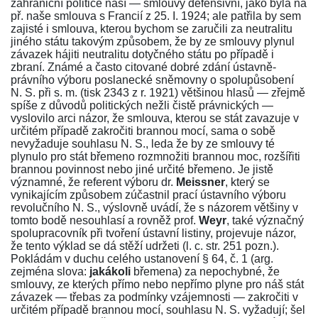
zahraniční politice naší — smlouvy defensivní, jako byla na
př. naše smlouva s Francií z 25. I. 1924; ale patřila by sem
zajisté i smlouva, kterou bychom se zaručili za neutralitu
jiného státu takovým způsobem, že by ze smlouvy plynul
závazek hájiti neutralitu dotyčného státu po případě i
zbraní. Známé a často citované dobré zdání ústavně-
právního výboru poslanecké sněmovny o spolupůsobení
N. S. při s. m. (tisk
2343
z r. 1921) většinou hlasů — zřejmě
spíše z důvodů politických nežli čistě právnických —
vyslovilo arci názor, že smlouva, kterou se stát zavazuje v
určitém případě zakročiti brannou mocí, sama o sobě
nevyžaduje souhlasu N. S., leda že by ze smlouvy té
plynulo pro stát břemeno rozmnožiti brannou moc, rozšířiti
brannou povinnost nebo jiné určité břemeno. Je jistě
významné, že referent výboru dr.
Meissner
, který se
vynikajícím způsobem zúčastnil prací ústavního výboru
revolučního N. S., výslovně uvádí, že s názorem většiny v
tomto bodě nesouhlasí a rovněž prof.
Weyr
, také význačný
spolupracovník při tvoření ústavní listiny, projevuje názor,
že tento výklad se dá stěží udržeti (l. c. str.
251
pozn.).
Pokládám v duchu celého ustanovení
§ 64, č. 1
(arg.
zejména slova:
jakákoli
břemena) za nepochybné, že
smlouvy, ze kterých přímo nebo nepřímo plyne pro náš stát
závazek — třebas za podmínky vzájemnosti — zakročiti v
určitém případě brannou mocí, souhlasu N. S. vyžadují; šel