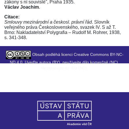
zákony s ní souvislé
", Praha 1935.
Václav Joachim
.
Citace:
Smlouvy mezinárodní a českosl. právní řád
. Slovník
veřejného práva Československého, svazek IV. S až T.
Brno: Nakladatelství Polygrafia – Rudolf M. Rohrer, 1938,
s. 341-348.
Obsah podléhá licenci Creative Commons BY-NC-
ND 4.0. Uveďte autora (BY), neužívejte dílo komerčně (NC),
Nezasahujte do díla (ND).