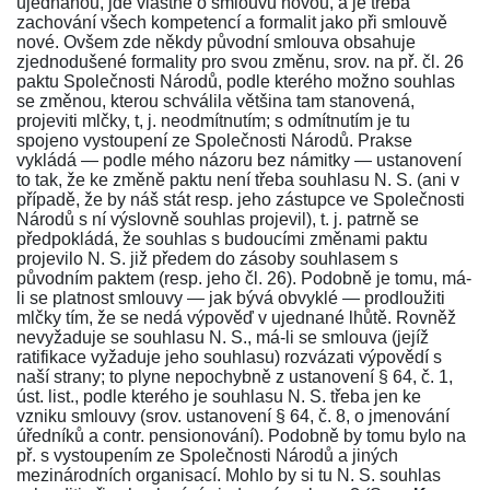
ujednanou, jde vlastně o smlouvu novou, a je třeba
zachování všech kompetencí a formalit jako při smlouvě
nové. Ovšem zde někdy původní smlouva obsahuje
zjednodušené formality pro svou změnu, srov. na př.
čl. 26
paktu Společnosti Národů, podle kterého možno souhlas
se změnou, kterou schválila většina tam stanovená,
projeviti mlčky, t, j. neodmítnutím; s odmítnutím je tu
spojeno vystoupení ze Společnosti Národů. Prakse
vykládá — podle mého názoru bez námitky — ustanovení
to tak, že ke změně paktu není třeba souhlasu N. S. (ani v
případě, že by náš stát resp. jeho zástupce ve Společnosti
Národů s ní výslovně souhlas projevil), t. j. patrně se
předpokládá, že souhlas s budoucími změnami paktu
projevilo N. S. již předem do zásoby souhlasem s
původním paktem (resp. jeho
čl. 26
). Podobně je tomu, má-
li se platnost smlouvy — jak bývá obvyklé — prodloužiti
mlčky tím, že se nedá výpověď v ujednané lhůtě. Rovněž
nevyžaduje se souhlasu N. S., má-li se smlouva (jejíž
ratifikace vyžaduje jeho souhlasu) rozvázati výpovědí s
naší strany; to plyne nepochybně z ustanovení
§ 64, č. 1
,
úst. list., podle kterého je souhlasu N. S. třeba jen ke
vzniku smlouvy (srov. ustanovení
§ 64, č. 8
, o jmenování
úředníků a contr. pensionování). Podobně by tomu bylo na
př. s vystoupením ze Společnosti Národů a jiných
mezinárodních organisací. Mohlo by si tu N. S. souhlas