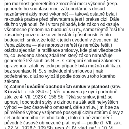
pro možnost generelního zmocnění moci výkonné (resp.
generelního souhlasu moci zákonodárné s dosud
neznámými akty moci výkonné) — taková ostatně byla i
rakouská prakse před převratem a jest i prakse cizí. Dále
dlužno vytknouti, že i v tom případě, kde zákon odkazuje
všeobecně předem na budoucí s-u m., samozřejmě řeší tím
zásadně pouze otázku vnitrostátní působnosti těchto
budoucích smluv, že totiž k jejich uvedení v život není již
třeba zákona — ale naprosto neřeší (a nemůže řešiti)
otázku sjednání a ratifikace smlouvy, kde platí všeobecně
to, co uvedeno shora; zdali ten který zákon nahražuje
generelně též souhlas N. S. s kategorií smluvní zákonem
upravenou, zdali by tedy po případě byla možná ratifikace
bez souhlasu N. S. s individuelní smlouvou jinak
potřebného, dlužno vyložiti podle doslovu toho kterého
zákona.
b)
Zatimní uvádění obchodních smluv v platnost
(srov.
Křovák
l. c. str.
354
sl.). Věc upravena je nyní podrobně
zák. ze 4. VII. 1923 č.
158
Sb. Týká se smluv, jimiž se
upravují obchodní styky s cizinou na základě nejvyšších
výhod — bez časového omezení, dále smluv, jimiž se za
přiměřené výhody vzájemné poskytují cizím státům úlevy z
cel autonomního celního tarifu; i toto druhé zmocnění
původně časově obmezené platí nyní — podle
čl. VII.
zák.
z 22. VI. 1926 č. 109 Sb. resp.
čl. IV.
vlád. nař. z 10. VI.