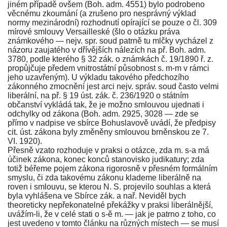
jiném případě ovšem (Boh. adm.
4551
) bylo podrobeno
věcnému zkoumání (a zrušeno pro nesprávný výklad
normy mezinárodní) rozhodnutí opírající se pouze o
čl. 309
mírové smlouvy Versailleské (šlo o otázku práva
známkového — nejv. spr. soud patrně tu mlčky vycházel z
názoru zaujatého v dřívějších nálezích na př. Boh. adm.
3780
, podle kterého
§ 32
zák. o známkách č. 19/1890 ř. z.
propůjčuje předem vnitrostátní působnost s. m-m v rámci
jeho uzavřeným). U výkladu takového předchozího
zákonného zmocnění jest arci nejv. správ. soud často velmi
liberální, na př.
§ 19
úst. zák. č. 236/1920 o státním
občanství vykládá tak, že je možno smlouvou ujednati i
odchylky od zákona (Boh. adm.
2925
,
3028
— zde se
přímo v nadpise ve sbírce Bohuslavově uvádí, že předpisy
cit. úst. zákona byly změněny smlouvou brněnskou ze 7.
VI. 1920).
Přesně vzato rozhoduje v praksi o otázce, zda m. s-a má
účinek zákona, konec konců stanovisko judikatury; zda
totiž béřeme pojem zákona rigorosně v přesném formálním
smyslu, či zda takovému zákonu klademe liberálně na
roven i smlouvu, se kterou N. S. projevilo souhlas a která
byla vyhlášena ve Sbírce zák. a nař. Neviděl bych
theoreticky nepřekonatelné překážky v praksi liberálnější,
uvážím-li, že v celé stati o s-ě m. — jak je patrno z toho, co
jest uvedeno v tomto článku na různých místech — se musí