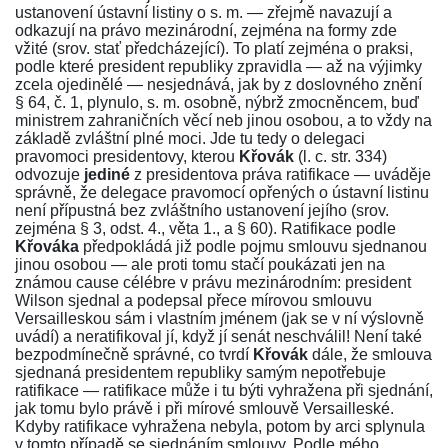
ustanovení ústavní listiny o s. m. — zřejmě navazují a
odkazují na právo mezinárodní, zejména na formy zde
vžité (srov. stať předcházející). To platí zejména o praksi,
podle které president republiky zpravidla — až na výjimky
zcela ojedinělé — nesjednává, jak by z doslovného znění
§ 64, č. 1
, plynulo, s. m. osobně, nýbrž zmocněncem, buď
ministrem zahraničních věcí neb jinou osobou, a to vždy na
základě zvláštní plné moci. Jde tu tedy o delegaci
pravomoci presidentovy, kterou
Křovák
(l. c. str.
334
)
odvozuje
jediné
z presidentova práva ratifikace — uváděje
správně, že delegace pravomocí opřených o ústavní listinu
není přípustná bez zvláštního ustanovení jejího (srov.
zejména
§ 3
, odst. 4., věta 1., a
§ 60
). Ratifikace podle
Křováka
předpokládá již podle pojmu smlouvu sjednanou
jinou osobou — ale proti tomu stačí poukázati jen na
známou cause célébre v právu mezinárodním: president
Wilson sjednal a podepsal přece mírovou smlouvu
Versailleskou sám i vlastním jménem (jak se v ní výslovně
uvádí) a neratifikoval jí, když jí senát neschválil! Není také
bezpodmínečně správné, co tvrdí
Křovák
dále, že smlouva
sjednaná presidentem republiky samým nepotřebuje
ratifikace — ratifikace může i tu býti vyhražena při sjednání,
jak tomu bylo právě i při mírové smlouvě Versailleské.
Kdyby ratifikace vyhražena nebyla, potom by arci splynula
v tomto případě se sjednáním smlouvy. Podle mého