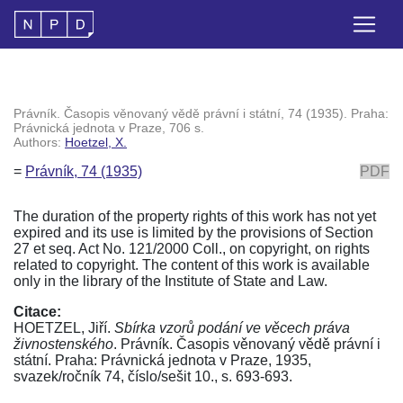
Právník. Časopis věnovaný vědě právní i státní, 74 (1935). Praha:
Právnická jednota v Praze, 706 s.
Authors:
Hoetzel, X.
=
Právník, 74 (1935)
PDF
The duration of the property rights of this work has not yet
expired and its use is limited by the provisions of Section
27 et seq. Act No. 121/2000 Coll., on copyright, on rights
related to copyright. The content of this work is available
only in the library of the Institute of State and Law.
Citace:
HOETZEL, Jiří.
Sbírka vzorů podání ve věcech práva
živnostenského
. Právník. Časopis věnovaný vědě právní i
státní. Praha: Právnická jednota v Praze, 1935,
svazek/ročník 74, číslo/sešit 10., s. 693-693.