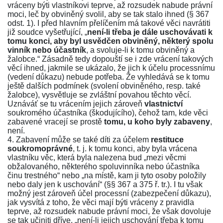
vráceny býti vlastníkovi teprve, až rozsudek nabude právní
moci, leč by obviněný svolil, aby se tak stalo ihned (
§ 367
odst. 1
). I před hlavním přelíčením má takové věci navrátiti
již soudce vyšetřující, „
není-li třeba je dále uschovávati k
tomu konci, aby byl usvědčen obviněný, některý spolu
vinník nebo účastník
, a svoluje-li k tomu obviněný a
žalobce.“ Zásadně tedy dopouští se i zde vrácení takových
věcí ihned, jakmile se ukázalo, že jich k účelu processnímu
(vedení důkazu) nebude potřeba. Že vyhledává se k tomu
ještě dalších podmínek (svolení obviněného, resp. také
žalobce), vysvětluje se zvláštní povahou těchto věcí.
Uznáváť se tu vrácením jejich zároveň
vlastnictví
soukromého účastníka (škodujícího), čehož tam, kde věci
zabavené vracejí se prostě
tomu, u koho byly zabaveny
,
není.
4. Zabavení může se také díti za účelem
restituce
soukromoprávné
, t. j. k tomu konci, aby byla vrácena
vlastníku věc, která byla nalezena bud „mezi věcmi
obžalovaného, některého spoluvinníka nebo účastníka
činu trestného“ nebo „na místě, kam ji tyto osoby položily
nebo daly jen k uschování“ (
§§ 367
a
375 ř. tr.
). I tu však
možný jest zároveň účel processní (zabezpečení důkazu),
jak vysvítá z toho, že věci mají býti vráceny z pravidla
teprve, až rozsudek nabude právní moci, že však dovoluje
se tak učiniti dříve, „není-li jejich uschování třeba k tomu