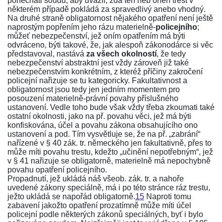
ponechati soudu, aby uvážil, zda ten neb onen trest v
některém případě pokládá za spravedlivý anebo vhodný.
Na druhé straně obligatornost nějakého opatření není ještě
naprostým popřením jeho rázu materielně-
policejního
;
můžeť nebezpečenství, jež oním opatřením má býti
odvráceno, býti takové, že, jak alespoň zákonodárce si věc
představoval, nastává
za všech okolností
, že tedy
nebezpečenství abstraktní jest vždy zároveň již také
nebezpečenstvím konkrétním, z kteréž příčiny zakročení
policejní nařizuje se tu kategoricky. Fakultativnost a
obligatornost jsou tedy jen jedním momentem pro
posouzení materielně-právní povahy příslušného
ustanovení. Vedle toho bude však vždy třeba zkoumati také
ostatní okolnosti, jako na př. povahu věci, jež má býti
konfiskována, účel a povahu zákona obsahujícího ono
ustanovení a pod. Tím vysvětluje se, že na př. „zabrání“
nařízené v
§ 40 zák. tr. německého
jen fakultativně, přes to
může míti povahu trestu, kdežto „učinění nepotřebným“, jež
v
§ 41
nařizuje se obligatorně, materielně má nepochybně
povahu opatření policejního.
Propadnutí, jež ukládá náš všeob. zák. tr. a nahoře
uvedené zákony speciálně, má i po této stránce ráz trestu,
ježto ukládá se napořád obligatorně.
15
Naproti tomu
zabavení jakožto opatření prozatímně může míti účel
policejní podle některých zákonů speciálných, byť i bylo