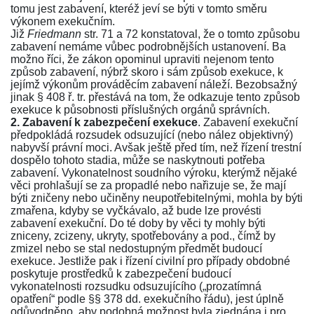
tomu jest zabavení, kteréž jeví se býti v tomto směru
výkonem exekučním.
Již
Friedmann
str. 71
a
72
konstatoval, že o tomto způsobu
zabavení nemáme vůbec podrobnějších ustanovení. Ba
možno říci, že zákon opominul upraviti nejenom tento
způsob zabavení, nýbrž skoro i sám způsob exekuce, k
jejímž výkonům prováděcím zabavení náleží. Bezobsažný
jinak
§ 408 ř. tr.
přestává na tom, že odkazuje tento způsob
exekuce k působnosti příslušných orgánů správních.
2. Zabavení k zabezpečení exekuce
. Zabavení exekuční
předpokládá rozsudek odsuzující (nebo nález objektivný)
nabyvší právní moci. Avšak ještě před tím, než řízení trestní
dospělo tohoto stadia, může se naskytnouti potřeba
zabavení. Vykonatelnost soudního výroku, kterýmž nějaké
věci prohlašují se za propadlé nebo nařizuje se, že mají
býti zničeny nebo učiněny neupotřebitelnými, mohla by býti
zmařena, kdyby se vyčkávalo, až bude lze provésti
zabavení exekuční. Do té doby by věci ty mohly býti
zniceny, zcizeny, ukryty, spotřebovány a pod., čímž by
zmizel nebo se stal nedostupným předmět budoucí
exekuce. Jestliže pak i řízení civilní pro případy obdobné
poskytuje prostředků k zabezpečení budoucí
vykonatelnosti rozsudku odsuzujícího („prozatímná
opatření“ podle
§§ 378 dd. exekučního řádu
), jest úplně
odůvodněno, aby podobná možnost byla zjednána i pro