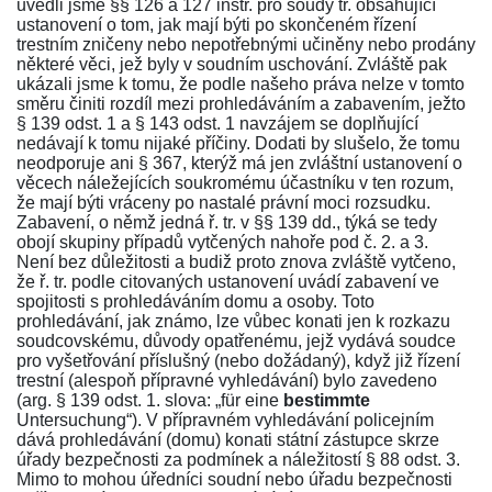
uvedli jsme
§§ 126
a
127
instr. pro soudy tr. obsahující
ustanovení o tom, jak mají býti po skončeném řízení
trestním zničeny nebo nepotřebnými učiněny nebo prodány
některé věci, jež byly v soudním uschování. Zvláště pak
ukázali jsme k tomu, že podle našeho práva nelze v tomto
směru činiti rozdíl mezi prohledáváním a zabavením, ježto
§ 139 odst. 1
a
§ 143 odst. 1
navzájem se doplňující
nedávají k tomu nijaké příčiny. Dodati by slušelo, že tomu
neodporuje ani
§ 367
, kterýž má jen zvláštní ustanovení o
věcech náležejících soukromému účastníku v ten rozum,
že mají býti vráceny po nastalé právní moci rozsudku.
Zabavení, o němž jedná
ř. tr. v §§ 139
dd., týká se tedy
obojí skupiny případů vytčených nahoře pod č. 2. a 3.
Není bez důležitosti a budiž proto znova zvláště vytčeno,
že ř. tr. podle citovaných ustanovení uvádí zabavení ve
spojitosti s prohledáváním domu a osoby. Toto
prohledávání, jak známo, lze vůbec konati jen k rozkazu
soudcovskému, důvody opatřenému, jejž vydává soudce
pro vyšetřování příslušný (nebo dožádaný), když již řízení
trestní (alespoň přípravné vyhledávání) bylo zavedeno
(arg.
§ 139 odst. 1.
slova: „für eine
bestimmte
Untersuchung“). V přípravném vyhledávání policejním
dává prohledávání (domu) konati státní zástupce skrze
úřady bezpečnosti za podmínek a náležitostí
§ 88 odst. 3
.
Mimo to mohou úředníci soudní nebo úřadu bezpečnosti