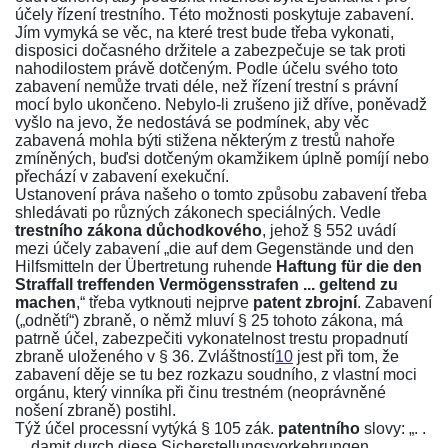
účely řízení trestního. Této možnosti poskytuje zabavení.
Jím vymyká se věc, na které trest bude třeba vykonati,
disposici dočasného držitele a zabezpečuje se tak proti
nahodilostem právě dotčeným. Podle účelu svého toto
zabavení nemůže trvati déle, než řízení trestní s právní
mocí bylo ukončeno. Nebylo-li zrušeno již dříve, poněvadž
vyšlo na jevo, že nedostává se podmínek, aby věc
zabavená mohla býti stižena některým z trestů nahoře
zmíněných, buďsi dotčeným okamžikem úplně pomíjí nebo
přechází v zabavení exekuční.
Ustanovení práva našeho o tomto způsobu zabavení třeba
shledávati po různých zákonech speciálných. Vedle
trestního zákona důchodkového
, jehož
§ 552
uvádí
mezi účely zabavení „die auf dem Gegenstände und den
Hilfsmitteln der Übertretung ruhende
Haftung für die den
Straffall treffenden Vermögensstrafen ... geltend zu
machen
,“ třeba vytknouti nejprve
patent zbrojní
. Zabavení
(„odnětí“) zbraně, o němž mluví
§ 25 tohoto zákona
, má
patrně účel, zabezpečiti vykonatelnost trestu propadnutí
zbraně uloženého v
§ 36
. Zvláštností
10
jest při tom, že
zabavení děje se tu bez rozkazu soudního, z vlastní moci
orgánu, který vinníka při činu trestném (neoprávněné
nošení zbraně) postihl.
Týž účel processní vytýká
§ 105 zák.
patentního
slovy: „. .
. . damit durch diese Sicherstellungsvorkehrungen