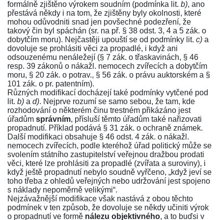
formálně zjištěno výrokem soudním (podmínka lit.
b)
, ano
přestává někdy i na tom, že zjištěny byly okolnosti, které
mohou odůvodniti snad jen povšechné podezření, že
takový čin byl spáchán (sr. na př.
§ 38 odst. 3
,
4
a
5 zák. o
dobytčím moru
). Nejčastěji upouští se od podmínky lit.
c)
a
dovoluje se prohlásiti věci za propadlé, i když ani
odsouzenému nenáležejí (
§ 7 zák. o třaskavinách
,
§ 46
resp.
39 zákonů o nákažl. nemocech zvířecích a dobytčím
moru
,
§ 20 zák. o potrav.
,
§ 56 zák. o právu auktorském
a
§
101 zák. o pr. patentním
).
Různých modifikací docházejí také podmínky vytčené pod
lit.
b)
a
d)
. Nejprve rozumí se samo sebou, že tam, kde
rozhodování o některém činu trestném přikázáno jest
úřadům
správním
, přísluší těmto úřadům také nařizovati
propadnutí. Příklad podává
§ 31 zák. o ochraně známek.
Další modifikaci obsahuje
§ 46 odst. 4 zák. o nákažl.
nemocech zvířecích
, podle kteréhož úřad politický může se
svolením státního zastupitelství veřejnou dražbou prodati
věci, které lze prohlásiti za propadlé (zvířata a suroviny), i
když ještě propadnutí nebylo soudně vyřčeno, „když jeví se
toho třeba z ohledů veřejných nebo udržování jest spojeno
s náklady nepoměrně velikými“.
Nejzávažnější modifikace však nastává z obou těchto
podmínek v ten způsob, že dovoluje se někdy učiniti výrok
o propadnutí ve formě
nálezu objektivného
, a to buďsi v