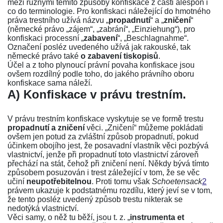
mezi různými těmito způsoby konfiskace z části alespoň i
co do terminologie. Pro konfiskaci náležející do hmotného
práva trestního užívá názvu „
propadnutí
“ a „
zničení
“
(německé právo „zájem“, „zabrání“, „Einziehung“), pro
konfiskaci processní „
zabavení
“, „Beschlagnahme“.
Označení posléz uvedeného užívá jak rakouské, tak
německé právo také
o zabavení tiskopisů
.
Účel a z toho plynoucí právní povaha konfiskace jsou
ovšem rozdílný podle toho, do jakého právního oboru
konfiskace sama náleží.
A) Konfiskace v právu trestním.
V právu trestním konfiskace vyskytuje se ve formě trestu
propadnutí a zničení
věci. „Zničení“ můžeme pokládati
ovšem jen potud za zvláštní způsob propadnutí, pokud
účinkem obojího jest, že posavadní vlastník věci pozbývá
vlastnictví, jenže při propadnutí toto vlastnictví zároveň
přechází na stát, čehož při zničení není. Někdy bývá tímto
způsobem posuzován i trest záležející v tom, že se věc
učiní
neupotřebitelnou
. Proti tomu však
Schoetensack
2
právem ukazuje k podstatnému rozdílu, který jeví se v tom,
že tento posléz uvedený způsob trestu nikterak se
nedotýká vlastnictví.
Věci samy, o něž tu běží, jsou t. z. „
instrumenta et