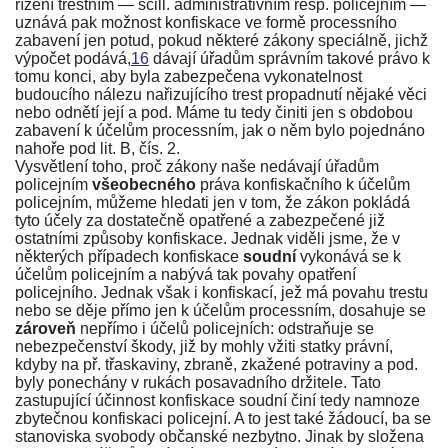
řízení trestním — scill. administrativním resp. policejním —
uznává pak možnost konfiskace ve formě processního
zabavení jen potud, pokud některé zákony speciálně, jichž
výpočet podává,
16
dávají úřadům správním takové právo k
tomu konci, aby byla zabezpečena vykonatelnost
budoucího nálezu nařizujícího trest propadnutí nějaké věci
nebo odnětí její a pod. Máme tu tedy činiti jen s obdobou
zabavení k účelům processním, jak o něm bylo pojednáno
nahoře pod lit. B, čís. 2.
Vysvětlení toho, proč zákony naše nedávají úřadům
policejním
všeobecného
práva konfiskačního k účelům
policejním, můžeme hledati jen v tom, že zákon pokládá
tyto účely za dostatečně opatřené a zabezpečené již
ostatními způsoby konfiskace. Jednak viděli jsme, že v
některých případech konfiskace
soudní
vykonává se k
účelům policejním a nabývá tak povahy opatření
policejního. Jednak však i konfiskací, jež má povahu trestu
nebo se děje přímo jen k účelům processním, dosahuje se
zároveň
nepřímo i účelů policejních: odstraňuje se
nebezpečenství škody, již by mohly vžiti statky právní,
kdyby na př. třaskaviny, zbraně, zkažené potraviny a pod.
byly ponechány v rukách posavadního držitele. Tato
zastupující účinnost konfiskace soudní činí tedy namnoze
zbytečnou konfiskaci policejní. A to jest také žádoucí, ba se
stanoviska svobody občanské nezbytno. Jinak by složena