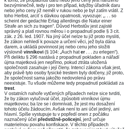
k tomu, že propadnutí daru nebo jeho ceny jest nařízeno
bezvýminečně, tedy i pro ten případ, kdyžby úřadník daru
nebo jeho ceny již neměl v rukou nebo je byl zatím vrátil. Z
toho Herbst, arciť s dávkou opatrnosti, vyvozuje: „. . . so
scheint der gedachte Erlag allerdings die Natur einer
Strafe an sich zu tragen“. Důvod Herbstův jest zajisté
správný a platí rovnou měrou i o propadnutí podle
§ 3 cit.
zák. z 26. led. 1907
. Na jiný účel nelze tu již proto mysliti,
že zákon nehledí k povaze a určení věci, jež byla dána
darem, a ukládá povinnost jej nebo cenu jeho složiti
výslovně
vinníkovi
(
§ 104
: „Auch hat
er
. . . zu erlegen“).
Při deliktu
§ 296
nastává z propadnutí pokladen a nářadí
újma majetková jen nepřímo, pokud ztráta uložená
společnosti zasahuje i její členy. Intencí zákona však jest,
aby právě tyto osoby fysické trestem byly dotčeny, již proto,
že společnost sama jakožto nedovolená po právu
neexistuje. Tu všude můžeme tedy propadnutí pokládati za
trest
.
V ostatních nahoře vytčených případech nelze sice tvrditi,
že by zákon vylučoval účel, způsobiti vinníkovi újmu
majetkovou; ba lze se i domnívati, že jest mu dosažení
tohoto účelu žádoucím. Avšak není to ani účel jediný, ani
hlavní. Spíše vystupuje tu v popředí onen z počátku
naznačený účel
předstižně-policejní
, jenž určuje
materielnou povahu konfiskace. V těchto případech