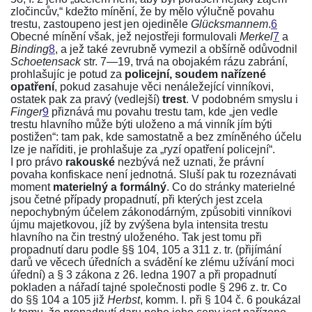
zločincův,“ kdežto mínění, že by mělo výlučně povahu
trestu, zastoupeno jest jen ojediněle
Glücksmannem
.
6
Obecné mínění však, jež nejostřeji formulovali
Merkel
7
a
Binding
8
, a jež také zevrubně vymezil a obšírně odůvodnil
Schoetensack
str. 7—19
, trvá na obojakém rázu zabrání,
prohlašujíc je potud za
policejní, soudem nařízené
opatření
, pokud zasahuje věci nenáležející vinníkovi,
ostatek pak za pravý (vedlejší)
trest
. V podobném smyslu i
Finger
9
přiznává mu povahu trestu tam, kde „jen vedle
trestu hlavního může býti uloženo a má vinník jím býti
postižen“: tam pak, kde samostatně a bez zmíněného účelu
lze je naříditi, je prohlašuje za „ryzí opatření policejní“.
I pro právo
rakouské
nezbývá než uznati, že právní
povaha konfiskace není jednotná. Sluší pak tu rozeznávati
moment
materielný a formálný
. Co do stránky materielné
jsou četné případy propadnutí, při kterých jest zcela
nepochybným účelem zákonodárným, způsobiti vinníkovi
újmu majetkovou, jíž by zvýšena byla intensita trestu
hlavního na čin trestný uloženého. Tak jest tomu při
propadnutí daru podle
§§ 104
,
105
a
311 z. tr.
(přijímání
darů ve věcech úředních a svádění ke zlému užívání moci
úřední) a
§ 3 zákona z 26. ledna 1907
a při propadnutí
pokladen a nářadí tajné společnosti podle
§ 296 z. tr.
Co
do
§§ 104
a
105
již
Herbst
, komm. I. při § 104 č. 6
poukázal