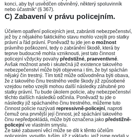
konci, aby byl usvědčen obviněný, některý spoluvinník
nebo účastník“ (
§ 367
).
C) Zabavení v právu policejním.
Účelem opatření policejních jest, zabrániti nebezpečenství,
jež by z nějakého faktického stavu mohlo vzejíti pro statky
právní a řád právní. Poněvadž tu jde jen
o možnost
právního poškození, tedy o zabránění škodě, která by
teprve budoucně mohla vzniknouti, jest tato činnost
policejní vždycky povahy
předstižné, praeventivné
.
Avšak možnost aneb i skutečná již existence takového
nebezpečenství může býti objevena i tím, že byl spáchán
nějaký čin trestný. Tím totiž může odůvodněna býti obava,
že z takového činu trestného vedle škody již způsobené
vzejdou nebo vzejíti mohou další následky záhubné pro
statky právní. Tu bude úkolem policie, aby nebezpečenství
těchto dalších následků odčinila. Poněvadž tu jde o
následky již spáchaného činu trestného, můžeme tuto
činnost policie nazývati
repressivně-policejní
, naproti
čemuž ona prvnější její činnost, jež spáchání takového
činu nepředpokládá, může býti označena jako
předstižně-
policejní
ve vlastním smyslu.
Že také zabavení věcí může se díti k těmto účelům
policejním, vysvitlo, tuším, již z výkladu, jejž jsme podali v