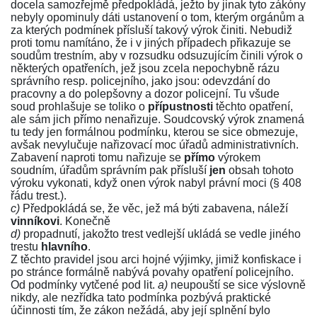
docela samozřejmě předpokládá, ježto by jinak tyto zákóny
nebyly opominuly dáti ustanovení o tom, kterým orgánům a
za kterých podmínek přísluší takový výrok činiti. Nebudiž
proti tomu namítáno, že i v jiných případech přikazuje se
soudům trestním, aby v rozsudku odsuzujícím činili výrok o
některých opatřeních, jež jsou zcela nepochybně rázu
správního resp. policejního, jako jsou: odevzdání do
pracovny a do polepšovny a dozor policejní. Tu všude
soud prohlašuje se toliko o
přípustnosti
těchto opatření,
ale sám jich přímo nenařizuje. Soudcovský výrok znamená
tu tedy jen formálnou podmínku, kterou se sice obmezuje,
avšak nevylučuje nařizovací moc úřadů administrativních.
Zabavení naproti tomu nařizuje se
přímo
výrokem
soudním, úřadům správním pak přísluší
jen
obsah tohoto
výroku vykonati, když onen výrok nabyl právní moci (
§ 408
řádu trest.
).
c)
Předpokládá se, že věc, jež má býti zabavena, náleží
vinníkovi
. Konečně
d)
propadnutí, jakožto trest vedlejší ukládá se vedle jiného
trestu
hlavního
.
Z těchto pravidel jsou arci hojné výjimky, jimiž konfiskace i
po stránce formálně nabývá povahy opatření policejního.
Od podmínky vytčené pod lit.
a)
neupouští se sice výslovně
nikdy, ale nezřídka tato podmínka pozbývá praktické
účinnosti tím, že zákon nežádá, aby její splnění bylo