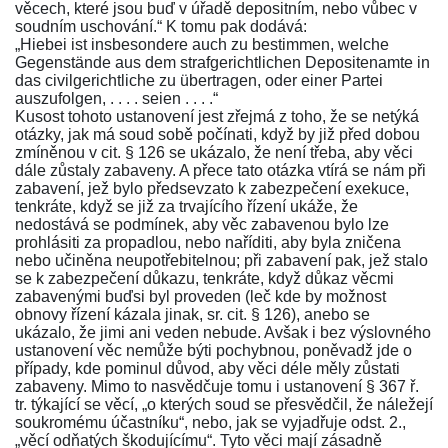
věcech, které jsou buď v úřadě depositním, nebo vůbec v
soudním uschování.“ K tomu pak dodává:
„Hiebei ist insbesondere auch zu bestimmen, welche
Gegenstände aus dem strafgerichtlichen Depositenamte in
das civilgerichtliche zu übertragen, oder einer Partei
auszufolgen, . . . . seien . . . .“
Kusost tohoto ustanovení jest zřejmá z toho, že se netýká
otázky, jak má soud sobě počínati, když by již před dobou
zmíněnou v cit.
§ 126
se ukázalo, že není třeba, aby věci
dále zůstaly zabaveny. A přece tato otázka vtírá se nám při
zabavení, jež bylo předsevzato k zabezpečení exekuce,
tenkráte, když se již za trvajícího řízení ukáže, že
nedostává se podmínek, aby věc zabavenou bylo lze
prohlásiti za propadlou, nebo naříditi, aby byla zničena
nebo učiněna neupotřebitelnou; při zabavení pak, jež stalo
se k zabezpečení důkazu, tenkráte, když důkaz věcmi
zabavenými buďsi byl proveden (leč kde by možnost
obnovy řízení kázala jinak, sr. cit.
§ 126
), anebo se
ukázalo, že jimi ani veden nebude. Avšak i bez výslovného
ustanovení věc nemůže býti pochybnou, poněvadž jde o
případy, kde pominul důvod, aby věci déle měly zůstati
zabaveny. Mimo to nasvědčuje tomu i ustanovení
§ 367 ř.
tr.
týkající se věcí, „o kterých soud se přesvědčil, že náležejí
soukromému účastníku“, nebo, jak se vyjadřuje
odst. 2.
,
„věcí odňatých škodujícímu“. Tyto věci mají zásadně