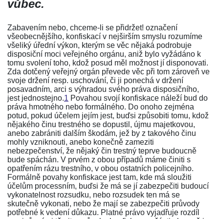
vůbec.
Zabavením nebo, chceme-li se přidržet! označení
všeobecnějšího, konfiskací v nejširším smyslu rozumíme
všeliký úřední výkon, kterým se věc nějaká podrobuje
disposiční moci veřejného orgánu, aniž bylo vyžádáno k
tomu svolení toho, kdož posud měl možnost jí disponovati.
Zda dotčený veřejný orgán převede věc při tom zároveň ve
svoje držení resp. uschování, či ji ponechá v držení
posavadním, arci s výhradou svého práva disposičního,
jest jednostejno.
1
Povahou svojí konfiskace náleží bud do
práva hmotného nebo formálného. Do onoho zejména
potud, pokud účelem jejím jest, buďsi způsobiti tomu, kdož
nějakého činu trestného se dopustil, újmu majetkovou,
anebo zabrániti dalším škodám, jež by z takového činu
mohly vzniknouti, anebo konečně zameziti
nebezpečenství, že nějaký čin trestný teprve budoucně
bude spáchán. V prvém z obou případů máme činiti s
opatřením rázu trestního, v obou ostatních policejního.
Formálně povahy konfiskace jest tam, kde má sloužiti
účelům processním, buďsi že má se jí zabezpečiti budoucí
vykonatelnost rozsudku, nebo rozsudek ten má se
skutečně vykonati, nebo že mají se zabezpečiti průvody
potřebné k vedení důkazu. Platné právo vyjadřuje rozdíl