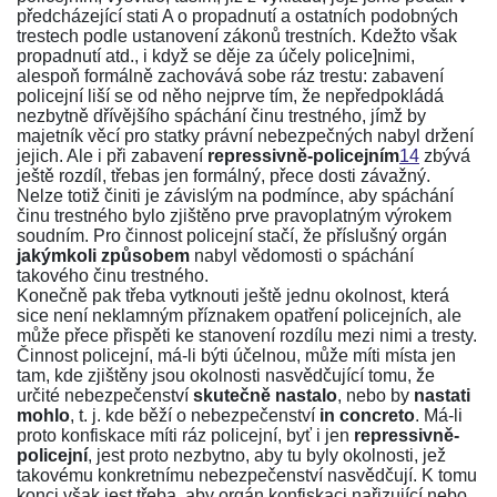
předcházející stati A o propadnutí a ostatních podobných
trestech podle ustanovení zákonů trestních. Kdežto však
propadnutí atd., i když se děje za účely police]nimi,
alespoň formálně zachovává sobe ráz trestu: zabavení
policejní liší se od něho nejprve tím, že nepředpokládá
nezbytně dřívějšího spáchání činu trestného, jímž by
majetník věcí pro statky právní nebezpečných nabyl držení
jejich. Ale i při zabavení
repressivně-policejním
14
zbývá
ještě rozdíl, třebas jen formálný, přece dosti závažný.
Nelze totiž činiti je závislým na podmínce, aby spáchání
činu trestného bylo zjištěno prve pravoplatným výrokem
soudním. Pro činnost policejní stačí, že příslušný orgán
jakýmkoli způsobem
nabyl vědomosti o spáchání
takového činu trestného.
Konečně pak třeba vytknouti ještě jednu okolnost, která
sice není neklamným příznakem opatření policejních, ale
může přece přispěti ke stanovení rozdílu mezi nimi a tresty.
Činnost policejní, má-li býti účelnou, může míti místa jen
tam, kde zjištěny jsou okolnosti nasvědčující tomu, že
určité nebezpečenství
skutečně nastalo
, nebo by
nastati
mohlo
, t. j. kde běží o nebezpečenství
in concreto
. Má-li
proto konfiskace míti ráz policejní, byť i jen
repressivně-
policejní
, jest proto nezbytno, aby tu byly okolnosti, jež
takovému konkretnímu nebezpečenství nasvědčují. K tomu
konci však jest třeba, aby orgán konfiskaci nařizující nebo