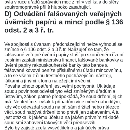
byla v ruce úřadů správních moc z míry veliká a do sféry
soukromoprávně příliš hluboko zasahující.
D) Odvádění falšovaných veřejných
úvěrních papírů a mincí podle
§ 136
odst. 2
a
3 ř. tr.
Ve spojitosti s úvahami předcházejícími nelze vyhnouti se
zmínce o
§ 136 odst. 2
a
3 ř. tr.
Nařizujeť se tam, že
falšované veřejné úvěrní papíry sluší po skončeném řízení
trestním zaslati ministerstvu financí, falšované bankovky a
úvěrní papíry rakouskouherské banky této bance a
falšované kovové peníze příslušnému úřadu mincovnímu,
a to se všemi z činu trestného pocházejícími nástroji,
látkami a jinými k tomu náležejícími věcmi.
Povaha tohoto opatření jest velmi pochybná. Ukládaje
soudu povinnost odvésti tyto věci zmíněným úřadům a
ústavům, zákon patrně předpokládá, že soud držení jejich
má
. Nehledíme-li však k případům více méně nahodilým,
kdy věc odevzdal soudu na př. sám držitel nebo nálezce
věci, soud nabývá držení toho právě jen zabavením. A tu
jest otázka, k jakému účelu a na jakém právním základě
soud smí zabavení takových věcí předsevzíti.
Bylo by zajisté zcela vysvětlitelno a jak účely práva