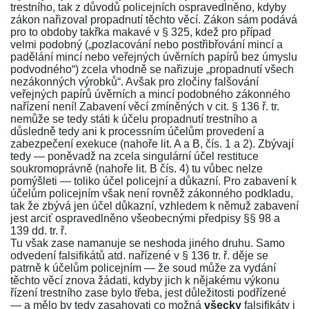
trestního, tak z důvodů policejních ospravedlněno, kdyby
zákon nařizoval propadnutí těchto věcí. Zákon sám podává
pro to obdoby takřka makavé v
§ 325
, kdež pro případ
velmi podobný („pozlacování nebo postřibřování mincí a
padělání mincí nebo veřejných úvěrních papírů bez úmyslu
podvodného“) zcela vhodně se nařizuje „propadnutí všech
nezákonných výrobků“. Avšak pro zločiny falšování
veřejných papírů úvěrních a mincí podobného zákonného
nařízení není! Zabavení věcí zmíněných v cit.
§ 136 ř. tr.
nemůže se tedy státi k účelu propadnutí trestního a
důsledně tedy ani k processním účelům provedení a
zabezpečení exekuce (nahoře lit. A a B, čís. 1 a 2). Zbývají
tedy — poněvadž na zcela singulární účel restituce
soukromoprávně (nahoře lit. B čís. 4) tu vůbec nelze
pomýšleti — toliko účel policejní a důkazní. Pro zabavení k
účelům policejním však není rovněž zákonného podkladu,
tak že zbývá jen účel důkazní, vzhledem k němuž zabavení
jest arciť ospravedlněno všeobecnými předpisy
§§ 98
a
139 dd. tr. ř.
Tu však zase namanuje se neshoda jiného druhu. Samo
odvedení falsifikátů atd. nařízené v
§ 136 tr. ř.
děje se
patrně k účelům policejním — že soud může za vydání
těchto věcí znova žádati, kdyby jich k nějakému výkonu
řízení trestního zase bylo třeba, jest důležitosti podřízené
— a mělo by tedy zasahovati co možná
všecky
falsifikáty i