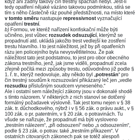
když ani žádný takový čin trestný spáchán nebyl. Jest-li
tedy opatření nějaké vázáno takovou podmínkou, stírá se
tím s něho částečně ráz pouhé předstižnosti, na místo které
v tomto směru
nastupuje
repressivnost
vyznačující
opatření
trestní
.
b)
Formou, ve kteréž nařízení konfiskační může býti
učiněno, jest vůbec
rozsudek odsuzující
, kterýmž se
propadnutí atd. ukládá jakožto trest vedlejší ke zostření
trestu hlavního. I to jest náležitost, jež by při opatřeních
rázu jen policejního byla nevysvětlitelnou. Že pak
náležitost tato jest podstatnou, to jest pro obor obecného
zákona trestního, jenž, jak jsme viděli, propadnutí zcela
zřejmě počítá mezi způsoby trestu, odůvodněno již podle
§
1. ř. tr.
, kterýž nedovoluje, aby někdo byl „
potrestán
“ pro
čin trestný soudům k rozsuzování přikázaný leč jen „vedle
rozsudku
příslušným soudcem vyneseného.“
Ale i ostatní sem náležející zákony jsou v dokonalé shodě
s tímto názorem. V některých z nich stanoví se dotčený
formálný požadavek výslovně. Tak jest tomu nejen v
§ 38
zák. tr.
důchodkového, nýbrž i v
§ 56 zák. o právu aukt.
, v
§
100 zák. o pr. patentním
, v
§ 20 zák. o potravinách
. Tu
všude se nařizuje, že propadnutí má býti vysloveno
„trestním nálezem“, „při odsouzení“ nebo „s odsouzením“,
podle
§ 23 zák. o potrav.
také „trestním příkazem“. V
ostatních citovaných zákonech pak se totéž alespoň