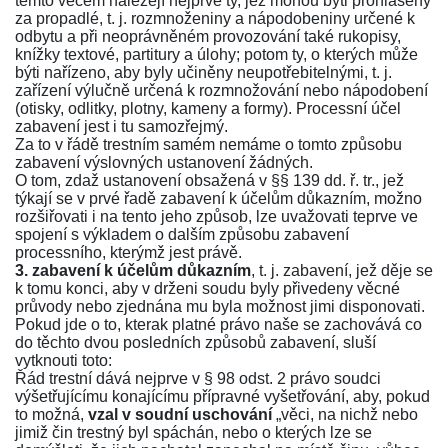
těmto věcem náležejí nejprve ty, jež mohou býti prohlášeny
za propadlé, t. j. rozmnoženiny a nápodobeniny určené k
odbytu a při neoprávněném provozování také rukopisy,
knížky textové, partitury a úlohy; potom ty, o kterých může
býti nařízeno, aby byly učiněny neupotřebitelnými, t. j.
zařízení výlučně určená k rozmnožování nebo nápodobení
(otisky, odlitky, plotny, kameny a formy). Processní účel
zabavení jest i tu samozřejmý.
Za to v řádě trestním samém nemáme o tomto způsobu
zabavení výslovných ustanovení žádných.
O tom, zdaž ustanovení obsažená v
§§ 139 dd. ř. tr.
, jež
týkají se v prvé řadě zabavení k účelům důkazním, možno
rozšiřovati i na tento jeho způsob, lze uvažovati teprve ve
spojení s výkladem o dalším způsobu zabavení
processního, kterýmž jest právě.
3. zabavení k účelům důkazním
, t. j. zabavení, jež děje se
k tomu konci, aby v drženi soudu byly přivedeny věcné
průvody nebo zjednána mu byla možnost jimi disponovati.
Pokud jde o to, kterak platné právo naše se zachovává co
do těchto dvou posledních způsobů zabavení, sluší
vytknouti toto:
Řád trestní dává nejprve v
§ 98 odst. 2
právo soudci
výšetřujícímu konajícímu přípravné vyšetřování, aby, pokud
to možná,
vzal v soudní uschování
„věci, na nichž nebo
jimiž čin trestný byl spáchán, nebo o kterých lze se