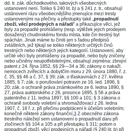
dd. tr. zák.
důchodkového, takových všeobecných
ustanovení není. Toliko
§ 240 lit.
b)
a
§ 241 z. tr.
, obsahují
ustánovení rázu všeobecnějšího jmenujíce mezi tresty
ustanovenými na přečiny a přestupky také „
propadnutí
zboží, věcí prodejných a nářadí
“ a přikazujíce věci, jež
byly za propadlé prohlášeny (resp. výtěžek jejich prodejem
dosažený) chudinskému fondu místa, kde čin trestný byl
spáchán. Jinak máme tu činiti jen s řadou předpisů
zvláštních, jež týkají se toliko některých určitých činů
trestných nebo některých jejich kategorií. Ustanovení, aby
určité věci byly prohlášeny za propadlé, nebo byly zničeny
nebo učiněny neupotřebitelnými, obsahují zejména:
zbrojní
patent z 24. října 1852, §§ 29—34
a
36
;
zákony o nakažl.
nemocech zvířecích a dobytčím moru z 29. února 1880, ř. z.
č. 35, §§ 46
a
č. 37, § 39
;
zák. o třaskavinách z 27. května
1885, § 7
;
zák. o porušování potravin ze 16. led. 1896, §
20
;
zák. o ochraně práva známkového ze 6. ledna 1890, §
27
,
práva auktorského z 26. prosince 1895, § 56
a
práva
patentního z 11. ledna 1897, §§ 100
a
101
;
§ 3 zákona o
ochraně svobody volební a shromažďovací z 26. ledna
1907, č. 18 ř. z.
při přečinu podplácení k účelům volebním;
konečně některé zákony finanční.
3
Z obecného zákona
trestního náležejí sem ustanovení o propadnutí daru při
zločinech
§§ 104
a
105
a při přestupku
§ 311
; potom o
propadnutí zboží, věcí prodejných a nářadí (
§ 240 lit. b
) při