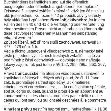
Buchhändlers befindlichen und auf die öffentlich
ausgelegten oder öffentlich angebotenen Exemplare.“
Odstavec 3. stanoví zvláštní zmírnění, když jen část spisu
atd. jest trestnou. Konečně
§ 42
připouští, aby tyto tresty
byly ukládány i způsobem
řízení objektivného
: „Ist in den
Fällen des
§§ 40
und
41
die Verfolgung oder Verurteilung
einer bestimmten Person nicht ausführbar, so können die
daselbst vorgeschriebenen Massnahmen selbständig
erkannt werden.“
Způsob řízení, jejž při tom sluší zachovávati, upravují
§§
477—479 něm. ř. tr.
Vedle těchto ustanovení všeobecných z. tr. německý také
ještě při jednotlivých činech trestných zvláště — a to za
podmínek z části odchylných — dovoluje nebo nařizuje
takový zájem. Tak jest tomu v
§§ 152
,
295
,
296a
,
360
,
367
,
369
.
Právo
francouzské
má alespoň všeobecné ustánovení o
konfiskaci některých určitých věcí potud, že
čl. 11 franc.
zák. tr.
prohlašuje za trest společný „aux matieres
criminelles et correctionelles: „ . . . la confiscation spéciale,
soit du corps du délit, quand la propriété en appartient au
condamné, soit des choses produites par le délit, soit de
celles qui ont servi ou qui ont été destinées á le commettre
. . .“
V našem právu
trestním naproti tomu, nehledíme-li k
§§ 36