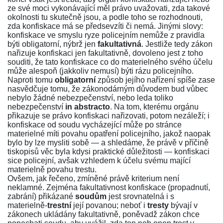
ze své moci vykonávající měl právo uvažovati, zda takové
okolnosti tu skutečně jsou, a podle toho se rozhodnouti,
zda konfiskace má se předsevzíti či nemá. Jinými slovy:
konfiskace ve smyslu ryze policejním nemůže z pravidla
býti obligatorní, nýbrž jen
fakultativná
. Jestliže tedy zákon
nařizuje konfiskaci jen fakultativně, dovoleno jest z toho
souditi, že tato konfiskace co do materielného svého účelu
může alespoň (jakkoliv nemusí) býti rázu policejního.
Naproti tomu
obligatorní
způsob jejího nařízení spíše zase
nasvědčuje tomu, že zákonodárným důvodem bud vůbec
nebylo žádné nebezpečenství, nebo leda toliko
nebezpečenství
in abstracto
. Na tom, kterému orgánu
přikazuje se právo konfiskaci nařizovati, potom nezáleží; i
konfiskace od soudu vycházející může po stránce
materielné míti povahu opatření policejního, jakož naopak
bylo by lze mysliti sobě — a shledáme, že právě v příčině
tiskopisů věc byla kdysi praktické důležitosti — konfiskaci
sice policejní, avšak vzhledem k účelu svému mající
materielně povahu trestu.
Ovšem, jak řečeno, zmíněné právě kriterium není
neklamné. Zejména fakultativnost konfiskace (propadnutí,
zabrání) přikázané
soudům
jest srovnatelná i s
materielně-
trestní
její povanou; neboť i
tresty
bývají v
zákonech ukládány fakultativně, poněvadž zákon chce