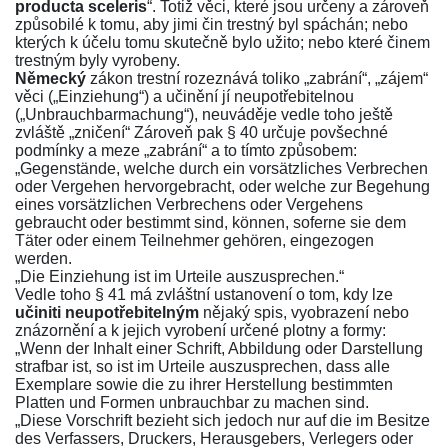
producta sceleris
“. Totiž věci, které jsou určeny a zároveň
způsobilé k tomu, aby jimi čin trestný byl spáchán; nebo
kterých k účelu tomu skutečně bylo užito; nebo které činem
trestným byly vyrobeny.
Německý
zákon trestní rozeznává toliko „zabrání“, „zájem“
věci („Einziehung“) a učinění jí neupotřebitelnou
(„Unbrauchbarmachung“), neuváděje vedle toho ještě
zvláště „zničení“ Zároveň pak
§ 40
určuje povšechné
podmínky a meze „zabrání“ a to tímto způsobem:
„Gegenstände, welche durch ein vorsätzliches Verbrechen
oder Vergehen hervorgebracht, oder welche zur Begehung
eines vorsätzlichen Verbrechens oder Vergehens
gebraucht oder bestimmt sind, können, soferne sie dem
Täter oder einem Teilnehmer gehören, eingezogen
werden.
„Die Einziehung ist im Urteile auszusprechen.“
Vedle toho
§ 41
má zvláštní ustanovení o tom, kdy lze
učiniti neupotřebitelným
nějaký spis, vyobrazení nebo
znázornění a k jejich vyrobení určené plotny a formy:
„Wenn der Inhalt einer Schrift, Abbildung oder Darstellung
strafbar ist, so ist im Urteile auszusprechen, dass alle
Exemplare sowie die zu ihrer Herstellung bestimmten
Platten und Formen unbrauchbar zu machen sind.
„Diese Vorschrift bezieht sich jedoch nur auf die im Besitze
des Verfassers, Druckers, Herausgebers, Verlegers oder