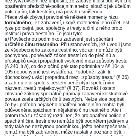
nezbývá ovšem než připustiti, že zabavení jest bud výlučně
opatřením předstižně-policejním anebo, sloužíc jak účelům
policejním, tak trestním, má povahu smíšenou.
Přece však zbývají pravidelně některé momenty rázu
formálného
, jež zabavení, i když materielný jeho účel jest
ryze policejní, jsou společný s tresty a činí z něho proto
instituci práva trestního. To jsou tyto:
a)
Povšechnou podmínkou zabavení jest spáchání
určitého činu trestného
. Při ustanoveních, jež uvedli jsme
ze všeobecného zákona trestního, věc ani nemůže býti
pochybnou, poněvadž zákon trestní co do přečinů a
přestupků uvádí propadnutí výslovně mezi způsoby trestu
(
§ 240 lit
b
), co do zločinů pak tato podmínka v
§§ 104
a
105
nepochybně jest vyjádřena. Podobně i zák. tr.
důchodkový uvádí propadnutí mezi „způsoby trestu“ (
§ 36
)
a zahrnuje je spolu s trestem peněžitým společným
názvem „trestů majetkových“ (
§ 37
). Rovněž i ostatní
citované zákony speciálně připínají zabavení ke skutkové
povaze zcela určitých činů trestných. Nelze sice popírati,
že by i potřeba nějakého opatření policejního mohla býti
odůvodněna spácháním nějakého činu trestného. Ale i
potom trvá tu zásadný rozdíl ten, že pro opatření policejní
spáchání činu trestného nemůže býti podnětem jediným a
tedy také ne nezbytnou podmínkou, ježto nebezpečenství,
jemuž má býti zabráněno, může nastati a poznáno býti, i