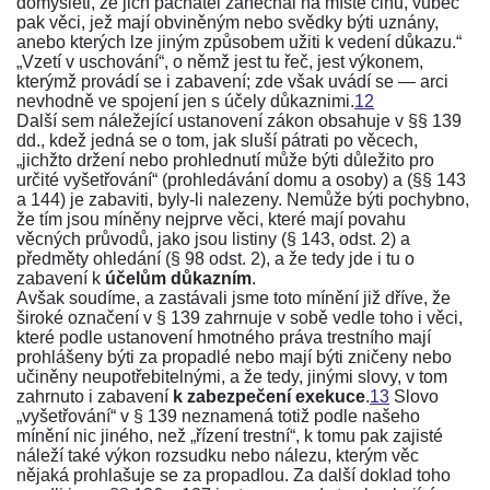
domýšleti, že jich pachatel zanechal na místě činu, vůbec
pak věci, jež mají obviněným nebo svědky býti uznány,
anebo kterých lze jiným způsobem užiti k vedení důkazu.“
„Vzetí v uschování“, o němž jest tu řeč, jest výkonem,
kterýmž provádí se i zabavení; zde však uvádí se — arci
nevhodně ve spojení jen s účely důkaznimi.
12
Další sem náležející ustanovení zákon obsahuje v
§§ 139
dd.
, kdež jedná se o tom, jak sluší pátrati po věcech,
„jichžto držení nebo prohlednutí může býti důležito pro
určité vyšetřování“ (prohledávání domu a osoby) a (
§§ 143
a
144
) je zabaviti, byly-li nalezeny. Nemůže býti pochybno,
že tím jsou míněny nejprve věci, které mají povahu
věcných průvodů, jako jsou listiny (
§ 143, odst. 2
) a
předměty ohledání (
§ 98 odst. 2
), a že tedy jde i tu o
zabavení k
účelům důkazním
.
Avšak soudíme, a zastávali jsme toto mínění již dříve, že
široké označení v
§ 139
zahrnuje v sobě vedle toho i věci,
které podle ustanovení hmotného práva trestního mají
prohlášeny býti za propadlé nebo mají býti zničeny nebo
učiněny neupotřebitelnými, a že tedy, jinými slovy, v tom
zahrnuto i zabavení
k zabezpečení exekuce
.
13
Slovo
„vyšetřování“ v
§ 139
neznamená totiž podle našeho
mínění nic jiného, než „řízení trestní“, k tomu pak zajisté
náleží také výkon rozsudku nebo nálezu, kterým věc
nějaká prohlašuje se za propadlou. Za další doklad toho