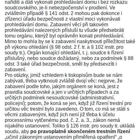
naříditi a dáti vykonati prohledávání domu i bez rozkazu
soudcovského, je-li nebezpočenství v prodlení. Ve
zvláštním případě
§ 141 odst. 2
mohou pak dokonce i
zřízenci úřadu bezpečnosti z vlastní moci vykonávati
prohledávání domu. Zabavení věcí při takovém
prohledávání nalezených přísluší tu všude předsebráti
tomu orgánu, kterýž byl oprávněn konati prohledávání.
Mimo to mohla by se k zabavení naskytnouti příležitost také
při výkonu ohledání (
§ 98 odst. 2 ř. tr.
a
§ 102 instr. pro
soudy tr.
). Orgán konající ohledání, t. j. soudce k řízení
příslušný, nebo soudce dožádaný, nebo za podmínek
§ 88
odst. 3
také úřad bezpečnosti, směl by předsevzíti i
zabavení.
Pro otázky, jimiž vzhledem k tiskopisům bude se nám
zabývati, třeba vytknouti zvláště dvojí věc: nejprve, že
zabavení podle toho, jakým orgánem se koná, jest z
pravidla soudcovské a jen v určitých případech a za
určitých podmínek nesoudcovské (administrativní,
policejní); potom, že koná se jen, když již řízení trestní pro
určitou věc trestní bylo zavedeno. O tom, co má se státi s
věcmi zabavenými, když jich není již třeba k účelu
processnímu vytčenému pod. č. 2. a. 3., zákon nemá
nijakého ustanovení. Toliko
§ 126 instr. pro soudy tr.
ukládá
soudu, aby
po pravoplatně skončeném trestním řízení
„učinil zákonným ustanovením přiměřená opatření“ „o