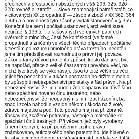
přečinech a přestupcích obsažených v
§§ 296
,
325
,
326—
328
; rovněž o „ztrátě“ — slovo znamenající patrně totéž, co
v citovaných §§ „propadnutí“— zásob a zboží v
§§ 362
,
364
a
445
a o povinnosti tyto zásoby vydati stanovené v
§ 355
.
Konečně lze sem i počítati ustanovení, arci velmi kusé i
neurčité,
§ 136 tr. ř.
o falšovaných veřejných papírech
úvěrních a mincích.
4
Jestliže konfiskaci (ve formě
propadnutí a zničení) ve všech těchto případech počítáme
k trestům po rozumu hmotného práva trestního, nechtěli
jsme tím předstihovati rozhodnutí o právní její povaze.
Zákonodárný důvod pro tento způsob trestů dán jest, byť i
ne napořád, přece z veliké část samou povahou věcí, na
nichž tyto tresty se vykonávají. Jsou to totiž většinou věci,
jejichžto ponechání v rukách posavadního držitele mohlo
by způsobiti nebezpečenství pro statky a řád právní. Na př.
nebezpečenství, že jich bude užito k opakování dřívějšího
nebo spáchání nového činu trestného; nebo
nebezpečenství, že neopatrným s nimi zacházením, ba
snad i zcela nahodile vzejde někomu škoda na životě,
zdraví, majetku a pod. Tuto povahu mají na př. zbraně,
třaskavinv, zkažené potraviny, nástroje a materiálie ke
spáchání činů trestných. Při věcech, jež byly vyrobeny
činem trestným, na př. porušením cizího práva
známkového, auktorského nebo patentního, jde hlavně o
to, aby jejich prodejem, rozšiřováním atd. nedála se další