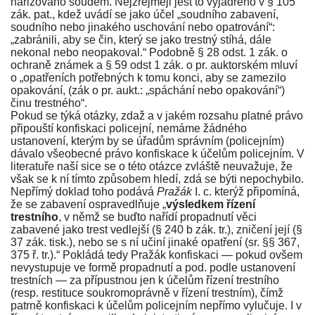
nařizováno soudem. Nejzřejměji jest to vyjádřeno v
§ 105
zák. pat.
, kdež uvádí se jako účel „soudního zabavení,
soudního nebo jinakého uschování nebo opatrování“:
„zabránili, aby se čin, který se jako trestný stíhá, dále
nekonal nebo neopakoval.“ Podobně § 28 odst. 1 zák. o
ochraně známek a
§ 59 odst 1 zák. o pr. auktorském
mluví
o „opatřeních potřebných k tomu konci, aby se zamezilo
opakování, (zák o pr. aukt.: „spáchání nebo opakování“)
činu trestného“.
Pokud se týká otázky, zdaž a v jakém rozsahu platné právo
připouští konfiskaci policejní, nemáme žádného
ustanovení, kterým by se úřadům správním (policejním)
dávalo všeobecné právo konfiskace k účelům policejním. V
literatuře naší sice se o této otázce zvláště neuvažuje, že
však se k ní tímto způsobem hledí, zdá se býti nepochybilo.
Nepřímý doklad toho podává
Pražák
I. c.
kterýž připomíná,
že se zabavení ospravedlňuje „
výsledkem řízení
trestního
, v němž se buďto nařídí propadnutí věci
zabavené jako trest vedlejší (
§ 240 b zák. tr.
), zničení její (
§
37 zák. tisk.
), nebo se s ní učiní jinaké opatření (sr.
§§ 367
,
375 ř. tr.
).“ Pokládá tedy Pražák konfiskaci — pokud ovšem
nevystupuje ve formě propadnutí a pod. podle ustanovení
trestních — za přípustnou jen k účelům řízení trestního
(resp. restituce soukromoprávně v řízení trestním), čímž
patrně konfiskaci k účelům policejním nepřímo vylučuje. I v