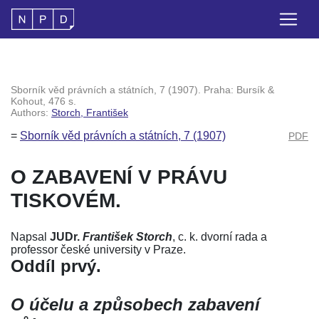
Sborník věd právních a státních, 7 (1907). Praha: Bursík &
Kohout, 476 s.
Authors:
Storch, František
=
Sborník věd právních a státních, 7 (1907)
PDF
O ZABAVENÍ V PRÁVU
TISKOVÉM.
Napsal
JUDr.
František Storch
, c. k. dvorní rada a
professor české university v Praze.
Oddíl prvý.
O účelu a způsobech zabavení