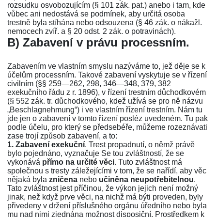
rozsudku osvobozujícím (
§ 101 zák. pat.
) anebo i tam, kde
vůbec ani nedostává se podmínek, aby určitá osoba
trestně byla stíhána nebo odsouzena (
§ 46 zák. o nákažl.
nemocech zvíř.
a
§ 20 odst. 2 zák. o potravinách
).
B) Zabavení v právu processním.
Zabavením ve vlastním smyslu nazýváme to, jež děje se k
účelům processním. Takové zabavení vyskytuje se v řízení
civilním (
§§ 259—262
,
298
,
346—348
,
379
,
382
exekučního řádu z r. 1896
), v řízení trestním důchodkovém
(
§ 552 zák. tr.
důchodkového, kdež užívá se pro ně názvu
„Beschlagnehmung“) i ve vlastním řízení trestním. Nám tu
jde jen o zabavení v tomto řízení posléz uvedeném. Tu pak
podle účelu, pro který se předsebéře, můžeme rozeznávati
zase trojí způsob zabavení, a to:
1. Zabavení exekuční
. Trest propadnutí, o němž právě
bylo pojednáno, vyznačuje Se tou zvláštností, že se
vykonává
přímo na určité věci
. Tuto zvláštnost má
společnou s tresty záležejícími v tom, že se nařídí, aby věc
nějaká byla
zničena
nebo
učiněna neupotřebitelnou
.
Tato zvláštnost jest příčinou, že výkon jejich není možný
jinak, než když prve věci, na nichž má býti proveden, byly
přivedeny v držení příslušného orgánu úředního nebo byla
mu nad nimi zjednána možnost disposiční. Prostředkem k