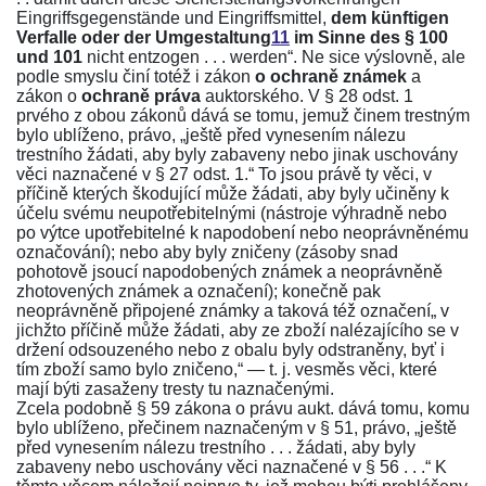
Eingriffsgegenstände und Eingriffsmittel,
dem künftigen
Verfalle oder der Umgestaltung
11
im Sinne des § 100
und 101
nicht entzogen . . . werden“. Ne sice výslovně, ale
podle smyslu činí totéž i zákon
o ochraně známek
a
zákon o
ochraně práva
auktorského. V
§ 28 odst. 1
prvého z obou zákonů dává se tomu, jemuž činem trestným
bylo ublíženo, právo, „ještě před vynesením nálezu
trestního žádati, aby byly zabaveny nebo jinak uschovány
věci naznačené v
§ 27 odst. 1.
“ To jsou právě ty věci, v
příčině kterých škodující může žádati, aby byly učiněny k
účelu svému neupotřebitelnými (nástroje výhradně nebo
po výtce upotřebitelné k napodobení nebo neoprávněnému
označování); nebo aby byly zničeny (zásoby snad
pohotově jsoucí napodobených známek a neoprávněně
zhotovených známek a označení); konečně pak
neoprávněně připojené známky a taková též označení„ v
jichžto příčině může žádati, aby ze zboží nalézajícího se v
držení odsouzeného nebo z obalu byly odstraněny, byť i
tím zboží samo bylo zničeno,“ — t. j. vesměs věci, které
mají býti zasaženy tresty tu naznačenými.
Zcela podobně
§ 59 zákona o právu aukt.
dává tomu, komu
bylo ublíženo, přečinem naznačeným v
§ 51
, právo, „ještě
před vynesením nálezu trestního . . . žádati, aby byly
zabaveny nebo uschovány věci naznačené v
§ 56
. . .“ K