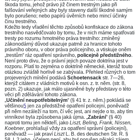
škoda tomu, jehož právo již činem trestným jako při
falšování veřejných aby byly staveny další škodné samým
bylo porušeno; nebo papírů úvěrních nebo mincí účinky
činu trestného.
Kdežto tedy vřadění těchto způsobů konfiskace do zákona
trestního nasvědčovalo by tomu, že v nich máme spatřovati
tresty po rozumu hmotného práva trestního: zmíněný
zákonodárný důvod ukazuje patrně za hranice tohoto
právního oboru, v obor práva policejního, a vtiskuje oněm
„trestům“ ráz opatření správního,
policejně předstižného
.
Není proto divu, že o právní jejich povaze doktrína jest v
rozporu. Platí to zejména o doktríně německé, kteráž touto
otázkou zvláště horlivě se zabývala. Přehled různých o tom
projevených mínění podává
Schoetensack
str. 7—26
,
kterýž citátem z vládních motivů k osn. z. tr. něm. (
str. 8,
pozn. 2
) ukazuje, jak málo ujasněné byly představy o této
věci při zdělávání tohoto zákona.
„
Učinění neupotřebitelným
“ (
§ 41 tr. z. něm.
) pokládá se
většinou
5
jen za předstižné opatření policejní, poněvadž
při něm nezáleží na tom, čí věc jest, ani nejde o to, aby tím
vinníkovi byla způsobena jaká újma. „
Zabrání
“ (
§ 40
)
naproti tomu jen někteří, jako
Liszt, Beling, Frank, Nissen,
Koebner
, prohlašují vždy za opatření správní (policejní),
poněvadž — jak praví
Liszt
L. B. des deutschen Str. R. §
58, I. 2
jeho „účelem není, aby byl porušen nějaký zájem