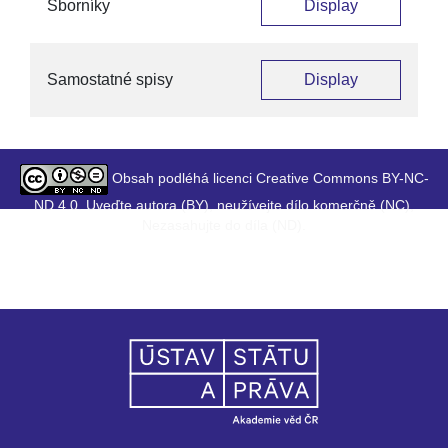
Sborníky
Display
Samostatné spisy
Display
Obsah podléhá licenci Creative Commons BY-NC-
ND 4.0. Uveďte autora (BY), neužívejte dílo komerčně (NC),
Nezasahujte do díla (ND).