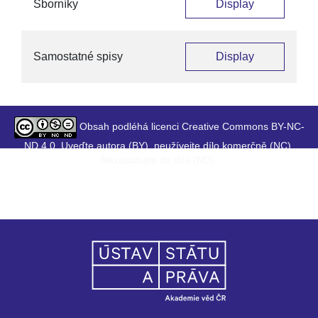
Sborníky
Display
Samostatné spisy
Display
Obsah podléhá licenci Creative Commons BY-NC-
ND 4.0. Uveďte autora (BY), neužívejte dílo komerčně (NC),
Nezasahujte do díla (ND).