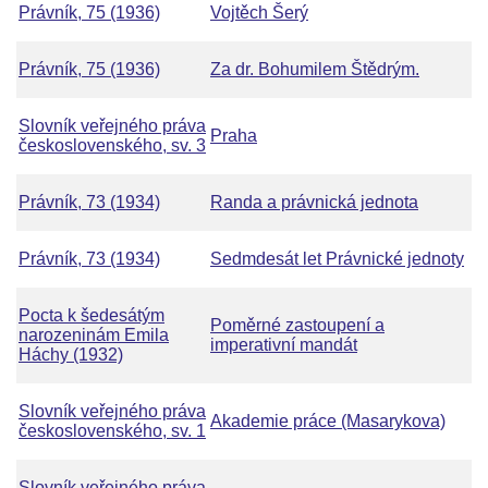
Právník, 75 (1936)
Vojtěch Šerý
Právník, 75 (1936)
Za dr. Bohumilem Štědrým.
Slovník veřejného práva
Praha
československého, sv. 3
Právník, 73 (1934)
Randa a právnická jednota
Právník, 73 (1934)
Sedmdesát let Právnické jednoty
Pocta k šedesátým
Poměrné zastoupení a
narozeninám Emila
imperativní mandát
Háchy (1932)
Slovník veřejného práva
Akademie práce (Masarykova)
československého, sv. 1
Slovník veřejného práva