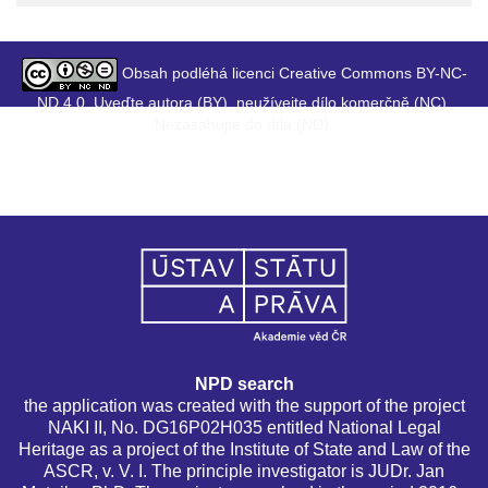
Obsah podléhá licenci Creative Commons BY-NC-
ND 4.0. Uveďte autora (BY), neužívejte dílo komerčně (NC),
Nezasahujte do díla (ND).
NPD search
the application was created with the support of the project
NAKI II, No. DG16P02H035 entitled National Legal
Heritage as a project of the Institute of State and Law of the
ASCR, v. V. I. The principle investigator is JUDr. Jan