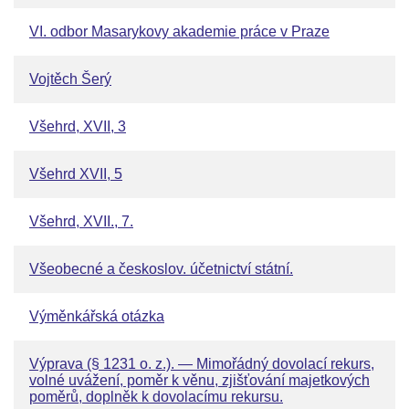
VI. odbor Masarykovy akademie práce v Praze
Vojtěch Šerý
Všehrd, XVII, 3
Všehrd XVII, 5
Všehrd, XVII., 7.
Všeobecné a českoslov. účetnictví státní.
Výměnkářská otázka
Výprava (§ 1231 o. z.). — Mimořádný dovolací rekurs,
volné uvážení, poměr k věnu, zjišťování majetkových
poměrů, doplněk k dovolacímu rekursu.