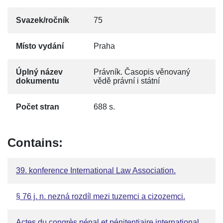
Svazek/ročník
75
Místo vydání
Praha
Úplný název
Právník. Časopis věnovaný
dokumentu
vědě právní i státní
Počet stran
688 s.
Contains:
39. konference International Law Association.
§ 76 j. n. nezná rozdíl mezi tuzemci a cizozemci.
Actes du congrès pénal et pénitentiaire international