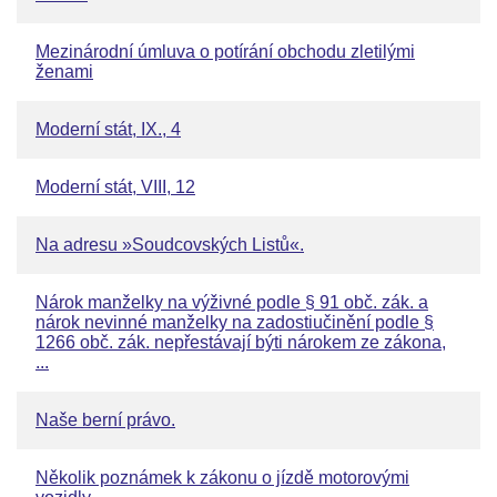
Mezinárodní úmluva o potírání obchodu zletilými
ženami
Moderní stát, IX., 4
Moderní stát, VIII, 12
Na adresu »Soudcovských Listů«.
Nárok manželky na výživné podle § 91 obč. zák. a
nárok nevinné manželky na zadostiučinění podle §
1266 obč. zák. nepřestávají býti nárokem ze zákona,
...
Naše berní právo.
Několik poznámek k zákonu o jízdě motorovými