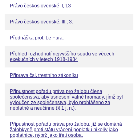
Právo československé II, 13
Právo československé, III., 3.
Přednáška prof. Le Fura.
Přehled rozhodnutí nejvyššího soudu ve věcech
exekučních v letech 1918-1934
Příprava čsl. trestního zákoníku
Přípustnost pořadu práva pro žalobu člena
společenstva, aby usnesení valné hromady, jímž byl
vyloučen ze společenstva, bylo prohlášeno za
neplatné a neúčinné (§ 1 j. n.).
Přípustnost pořadu práva pro žalobu, jíž se domáhá
žalobkyně proti státu vrácení poplatku nikoliv jako
poplatnice, nýbrž jako třetí osoba.