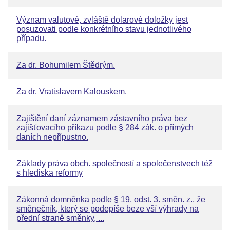
Význam valutové, zvláště dolarové doložky jest
posuzovati podle konkrétního stavu jednotlivého
případu.
Za dr. Bohumilem Štědrým.
Za dr. Vratislavem Kalouskem.
Zajištění daní záznamem zástavního práva bez
zajišťovacího příkazu podle § 284 zák. o přímých
daních nepřípustno.
Základy práva obch. společností a společenstvech též
s hlediska reformy
Zákonná domněnka podle § 19, odst. 3. směn. z., že
směnečník, který se podepíše beze vší výhrady na
přední straně směnky, ...