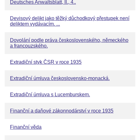
Deutsches Anwaltsblatt, II., 4..
Devisový delikt jako těžký důchodkový přestupek není
deliktem vydávacím. ...
Dovolání podle práva československého, německého
a francouzského.
Extradiční styk ČSR v roce 1935
Extradiční úmluva československo-monacká.
Extradiční úmluva s Lucemburskem.
Finanční a daňové zákonnodárství v roce 1935
Finanční věda