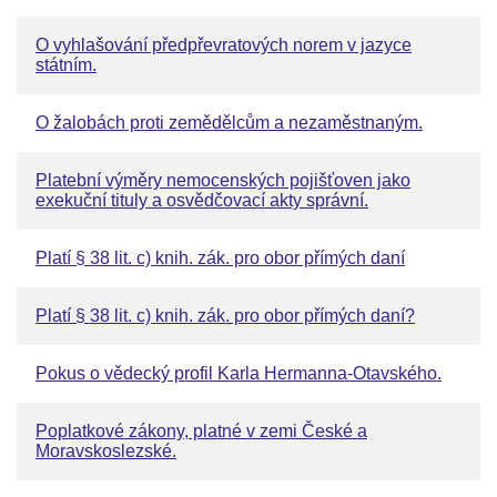
O vyhlašování předpřevratových norem v jazyce
státním.
O žalobách proti zemědělcům a nezaměstnaným.
Platební výměry nemocenských pojišťoven jako
exekuční tituly a osvědčovací akty správní.
Platí § 38 lit. c) knih. zák. pro obor přímých daní
Platí § 38 lit. c) knih. zák. pro obor přímých daní?
Pokus o vědecký profil Karla Hermanna-Otavského.
Poplatkové zákony, platné v zemi České a
Moravskoslezské.