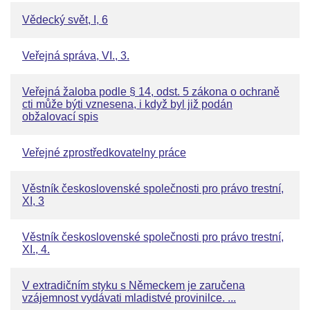
Vědecký svět, I, 6
Veřejná správa, VI., 3.
Veřejná žaloba podle § 14, odst. 5 zákona o ochraně
cti může býti vznesena, i když byl již podán
obžalovací spis
Veřejné zprostředkovatelny práce
Věstník československé společnosti pro právo trestní,
XI, 3
Věstník československé společnosti pro právo trestní,
XI., 4.
V extradičním styku s Německem je zaručena
vzájemnost vydávati mladistvé provinilce. ...