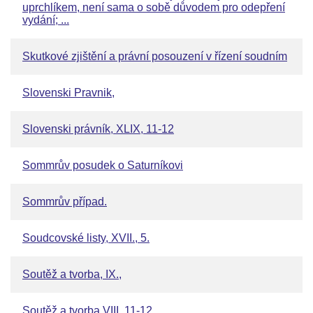
uprchlíkem, není sama o sobě důvodem pro odepření
vydání; ...
Skutkové zjištění a právní posouzení v řízení soudním
Slovenski Pravnik,
Slovenski právník, XLIX, 11-12
Sommrův posudek o Saturníkovi
Sommrův případ.
Soudcovské listy, XVII., 5.
Soutěž a tvorba, IX.,
Soutěž a tvorba VIII, 11-12