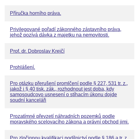
Příručka horního práva.
Privilegované pořadí zákonného zástavního práva,
jehož pozívá dávka z majetku na nemovitosti.
Prof. dr. Dobroslav Krejčí
Prohlášení.
Pro otázku přerušení promlčení podle § 227, 531 tr. z.,
jakož i § 40 tisk. zák., rozhodnout jest doba, kdy
samosoudcovo usnesení o stíhacím úkonu dojde
soudní kanceláři
Prozatímné převzetí náhradních pozemků podle
moravského scelovacího zákona a právní obchod jimi.
Pro zločinnou kvalifikaci podílnictví podle § 186 a tr. z.