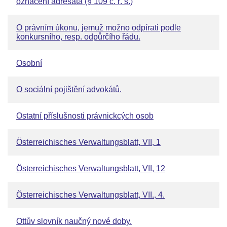
označení adresáta (§ 109 c. ř. s.)
O právním úkonu, jemuž možno odpírati podle
konkursního, resp. odpůrčího řádu.
Osobní
O sociální pojištění advokátů.
Ostatní příslušnosti právnickcých osob
Österreichisches Verwaltungsblatt, VII, 1
Österreichisches Verwaltungsblatt, VII, 12
Österreichisches Verwaltungsblatt, VII., 4.
Ottův slovník naučný nové doby.