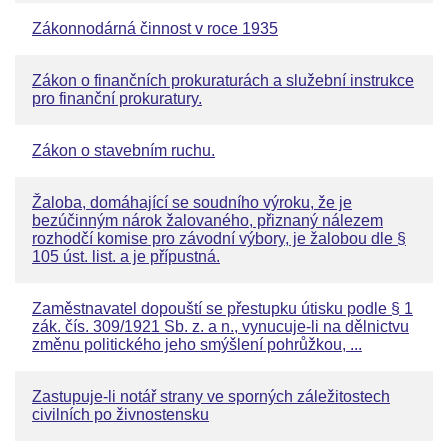
Zákonnodárná činnost v roce 1935
Zákon o finančních prokuraturách a služební instrukce
pro finanční prokuratury.
Zákon o stavebním ruchu.
Žaloba, domáhající se soudního výroku, že je
bezúčinným nárok žalovaného, přiznaný nálezem
rozhodčí komise pro závodní výbory, je žalobou dle §
105 úst. list. a je přípustná.
Zaměstnavatel dopouští se přestupku útisku podle § 1
zák. čís. 309/1921 Sb. z. a n., vynucuje-li na dělnictvu
změnu politického jeho smýšlení pohrůžkou, ...
Zastupuje-li notář strany ve sporných záležitostech
civilních po živnostensku