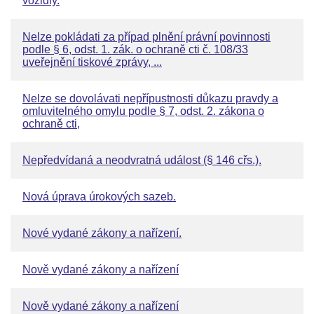
vozidly.
Nelze pokládati za případ plnění právní povinnosti
podle § 6, odst. 1. zák. o ochraně cti č. 108/33
uveřejnění tiskové zprávy, ...
Nelze se dovolávati nepřípustnosti důkazu pravdy a
omluvitelného omylu podle § 7, odst. 2. zákona o
ochraně cti,
Nepředvídaná a neodvratná událost (§ 146 cřs.).
Nová úprava úrokových sazeb.
Nové vydané zákony a nařízení.
Nově vydané zákony a nařízení
Nově vydané zákony a nařízení