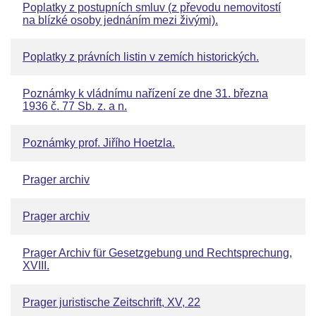
Poplatky z postupních smluv (z převodu nemovitostí
na blízké osoby jednáním mezi živými).
Poplatky z právních listin v zemích historických.
Poznámky k vládnímu nařízení ze dne 31. března
1936 č. 77 Sb. z. a n.
Poznámky prof. Jiřího Hoetzla.
Prager archiv
Prager archiv
Prager Archiv für Gesetzgebung und Rechtsprechung,
XVIII.
Prager juristische Zeitschrift, XV, 22