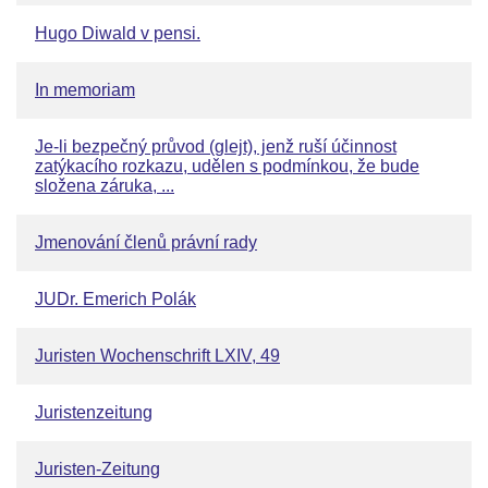
Hugo Diwald v pensi.
In memoriam
Je-li bezpečný průvod (glejt), jenž ruší účinnost
zatýkacího rozkazu, udělen s podmínkou, že bude
složena záruka, ...
Jmenování členů právní rady
JUDr. Emerich Polák
Juristen Wochenschrift LXIV, 49
Juristenzeitung
Juristen-Zeitung