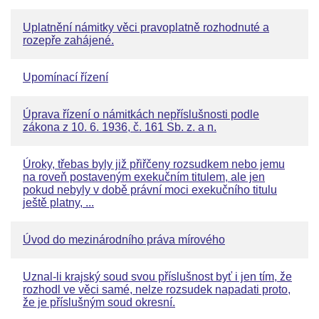
Uplatnění námitky věci pravoplatně rozhodnuté a
rozepře zahájené.
Upomínací řízení
Úprava řízení o námitkách nepříslušnosti podle
zákona z 10. 6. 1936, č. 161 Sb. z. a n.
Úroky, třebas byly již přiřčeny rozsudkem nebo jemu
na roveň postaveným exekučním titulem, ale jen
pokud nebyly v době právní moci exekučního titulu
ještě platny, ...
Úvod do mezinárodního práva mírového
Uznal-li krajský soud svou příslušnost byť i jen tím, že
rozhodl ve věci samé, nelze rozsudek napadati proto,
že je příslušným soud okresní.