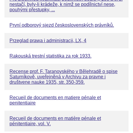
nestačí, byly-li krádeže, k nimž se podílnictví nese,
pouhými přestupky, ...
První odborový sjezd československých právníků.
Przeglad prawa i administracji, LX, 4
Rakouská trestní statistika za rok 1933.
Recense prof. F. Taranovského v Bělehradě o spise
Saturníkově, uveřejněná v Archivu za pravne i
društvene nauke 1935, str. 350-359.
Recueil de documents en matiere pénale et
penitentiaire
Recueil de documents en matière pénale et
pénitentiaire, vol. V.