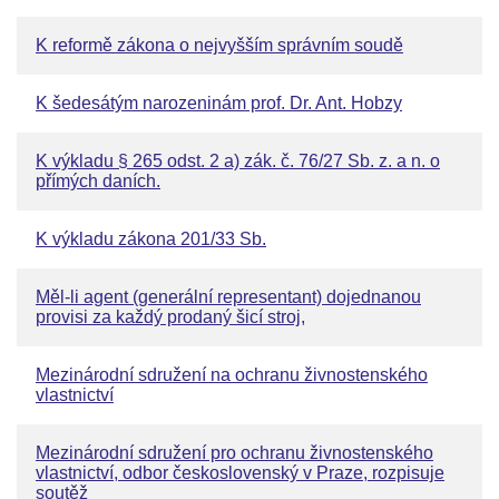
K reformě zákona o nejvyšším správním soudě
K šedesátým narozeninám prof. Dr. Ant. Hobzy
K výkladu § 265 odst. 2 a) zák. č. 76/27 Sb. z. a n. o
přímých daních.
K výkladu zákona 201/33 Sb.
Měl-li agent (generální representant) dojednanou
provisi za každý prodaný šicí stroj,
Mezinárodní sdružení na ochranu živnostenského
vlastnictví
Mezinárodní sdružení pro ochranu živnostenského
vlastnictví, odbor československý v Praze, rozpisuje
soutěž