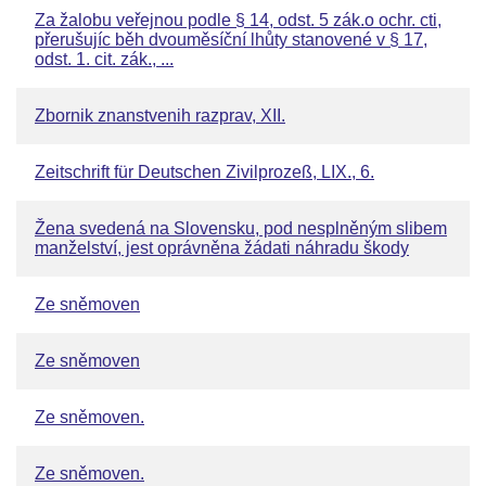
Za žalobu veřejnou podle § 14, odst. 5 zák.o ochr. cti,
přerušujíc běh dvouměsíční lhůty stanovené v § 17,
odst. 1. cit. zák., ...
Zbornik znanstvenih razprav, XII.
Zeitschrift für Deutschen Zivilprozeß, LIX., 6.
Žena svedená na Slovensku, pod nesplněným slibem
manželství, jest oprávněna žádati náhradu škody
Ze sněmoven
Ze sněmoven
Ze sněmoven.
Ze sněmoven.