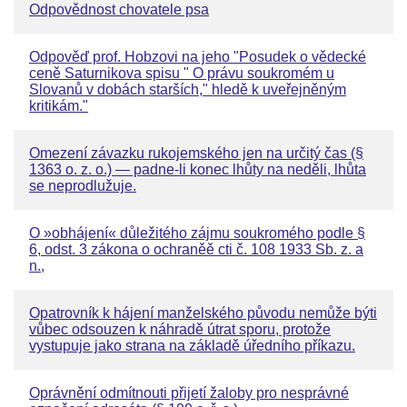
Odpovědnost chovatele psa
Odpověď prof. Hobzovi na jeho "Posudek o vědecké
ceně Saturnikova spisu " O právu soukromém u
Slovanů v dobách starších," hledě k uveřejněným
kritikám."
Omezení závazku rukojemského jen na určitý čas (§
1363 o. z. o.) — padne-li konec lhůty na neděli, lhůta
se neprodlužuje.
O »obhájení« důležitého zájmu soukromého podle §
6, odst. 3 zákona o ochraněě cti č. 108 1933 Sb. z. a
n.,
Opatrovník k hájení manželského původu nemůže býti
vůbec odsouzen k náhradě útrat sporu, protože
vystupuje jako strana na základě úředního příkazu.
Oprávnění odmítnouti přijetí žaloby pro nesprávné