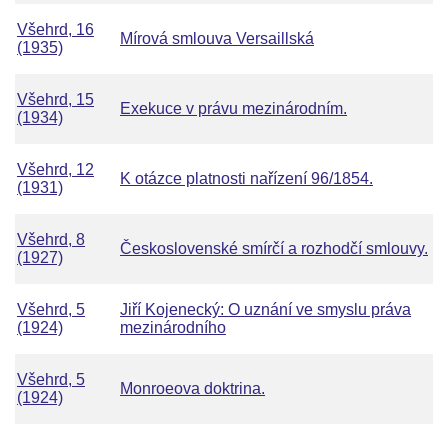
Všehrd, 16
Mírová smlouva Versaillská
(1935)
Všehrd, 15
Exekuce v právu mezinárodním.
(1934)
Všehrd, 12
K otázce platnosti nařízení 96/1854.
(1931)
Všehrd, 8
Československé smírčí a rozhodčí smlouvy.
(1927)
Všehrd, 5
Jiří Kojenecký: O uznání ve smyslu práva
(1924)
mezinárodního
Všehrd, 5
Monroeova doktrina.
(1924)