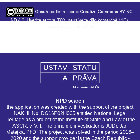
Obsah podléhá licenci Creative Commons BY-NC-
ND 4.0. Uveďte autora (BY), neužívejte dílo komerčně (NC),
Nezasahujte do díla (ND).
NPD search
the application was created with the support of the project
NAKI II, No. DG16P02H035 entitled National Legal
Heritage as a project of the Institute of State and Law of the
ASCR, v. V. I. The principle investigator is JUDr. Jan
Matejka, PhD. The project was solved in the period 2016–
2020 and the support provider is the Czech Republic -