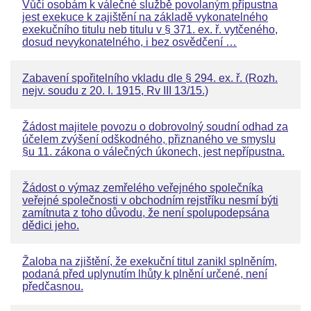
Vůči osobám k válečné službě povolaným přípustna
jest exekuce k zajištění na základě vykonatelného
exekučního titulu neb titulu v § 371. ex. ř. vytčeného,
dosud nevykonatelného, i bez osvědčení …
Zabavení spořitelního vkladu dle § 294. ex. ř. (Rozh.
nejv. soudu z 20. I. 1915, Rv III 13/15.)
Žádost majitele povozu o dobrovolný soudní odhad za
účelem zvýšení odškodného, přiznaného ve smyslu
§u 11. zákona o válečných úkonech, jest nepřípustna.
Žádost o výmaz zemřelého veřejného společníka
veřejné společnosti v obchodním rejstříku nesmí býti
zamítnuta z toho důvodu, že není spolupodepsána
dědici jeho.
Žaloba na zjištění, že exekuční titul zanikl splněním,
podaná před uplynutím lhůty k plnění určené, není
předčasnou.