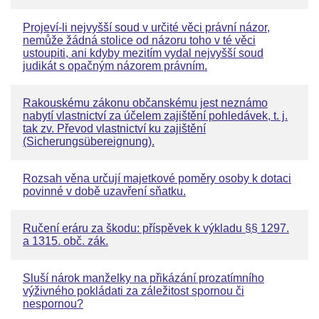
Projeví-li nejvyšší soud v určité věci právní názor,
nemůže žádná stolice od názoru toho v té věci
ustoupiti, ani kdyby mezitím vydal nejvyšší soud
judikát s opačným názorem právním.
Rakouskému zákonu občanskému jest neznámo
nabytí vlastnictví za účelem zajištění pohledávek, t. j.
tak zv. Převod vlastnictví ku zajištění
(Sicherungsübereignung).
Rozsah věna určují majetkové poměry osoby k dotaci
povinné v době uzavření sňatku.
Ručení eráru za škodu: příspěvek k výkladu §§ 1297.
a 1315. obč. zák.
Sluší nárok manželky na přikázání prozatímního
výživného pokládati za záležitost spornou či
nespornou?