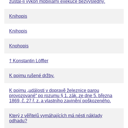
zůstal-li výkon mobiliární exekuce bezvýsledný.
Knihopis
Knihopis
Knohopis
† Konstantin Löffler
K pojmu rušené držby.
K pojmu „události v dopravě železnice parou
provozované“ po rozumu § 1. zák. ze dne 5. března
1869, č. 27 ř. z. a vlastního zavinění poškozeného.
Který z věřitelů vymáhajících má nésti náklady
odhadu?