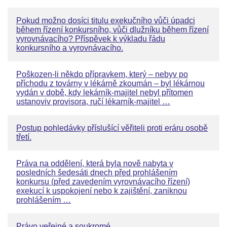
Pokud možno dosíci titulu exekučního vůči úpadci
během řízení konkursního, vůči dlužníku během řízení
vyrovnávacího? Příspěvek k výkladu řádu
konkursního a vyrovnávacího.
Poškozen-li někdo přípravkem, který – nebyv po
příchodu z továrny v lékárně zkoumán – byl lékárnou
vydán v době, kdy lekárník-majitel nebyl přítomen
ustanoviv provisora, ručí lékarník-majitel …
Postup pohledávky příslušící věřiteli proti eráru osobě
třetí.
Práva na oddělení, která byla nově nabyta v
posledních šedesáti dnech před prohlášením
konkursu (před zavedením vyrovnávacího řízení)
exekucí k uspokojení nebo k zajištění, zaniknou
prohlášením …
Právo veřejné a soukromé