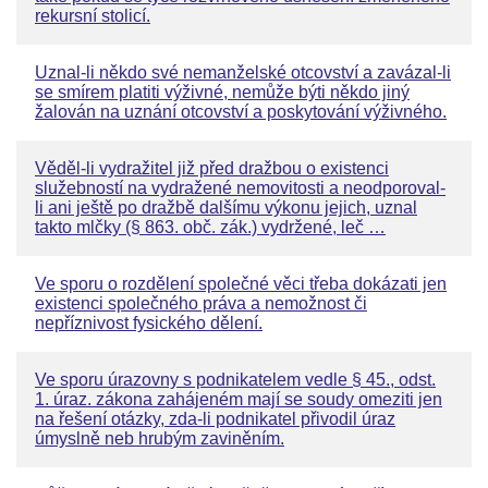
rekursní stolicí.
Uznal-li někdo své nemanželské otcovství a zavázal-li
se smírem platiti výživné, nemůže býti někdo jiný
žalován na uznání otcovství a poskytování výživného.
Věděl-li vydražitel již před dražbou o existenci
služebností na vydražené nemovitosti a neodporoval-
li ani ještě po dražbě dalšímu výkonu jejich, uznal
takto mlčky (§ 863. obč. zák.) vydržené, leč …
Ve sporu o rozdělení společné věci třeba dokázati jen
existenci společného práva a nemožnost či
nepříznivost fysického dělení.
Ve sporu úrazovny s podnikatelem vedle § 45., odst.
1. úraz. zákona zahájeném mají se soudy omeziti jen
na řešení otázky, zda-li podnikatel přivodil úraz
úmyslně neb hrubým zaviněním.