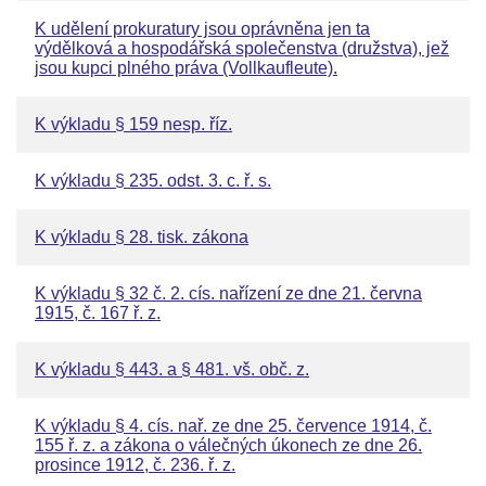
K udělení prokuratury jsou oprávněna jen ta
výdělková a hospodářská společenstva (družstva), jež
jsou kupci plného práva (Vollkaufleute).
K výkladu § 159 nesp. říz.
K výkladu § 235. odst. 3. c. ř. s.
K výkladu § 28. tisk. zákona
K výkladu § 32 č. 2. cís. nařízení ze dne 21. června
1915, č. 167 ř. z.
K výkladu § 443. a § 481. vš. obč. z.
K výkladu § 4. cís. nař. ze dne 25. července 1914, č.
155 ř. z. a zákona o válečných úkonech ze dne 26.
prosince 1912, č. 236. ř. z.