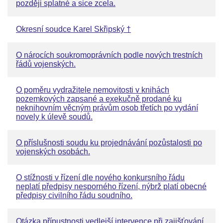
později splatné a sice zcela.
Okresní soudce Karel Skřipský †
O nárocích soukromoprávních podle nových trestních
řádů vojenských.
O poměru vydražitele nemovitosti v knihách
pozemkových zapsané a exekučně prodané ku
neknihovním věcným právům osob třetích po vydání
novely k úlevě soudů.
O příslušnosti soudu ku projednávání pozůstalosti po
vojenských osobách.
O stížnosti v řízení dle nového konkursního řádu
neplatí předpisy nesporného řízení, nýbrž platí obecné
předpisy civilního řádu soudního.
Otázka přípustnosti vedlejší intervence při zajišťování