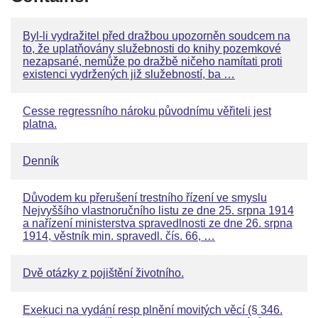
Byl-li vydražitel před dražbou upozorněn soudcem na
to, že uplatňovány služebnosti do knihy pozemkové
nezapsané, nemůže po dražbě ničeho namítati proti
existenci vydržených již služebností, ba …
Cesse regressního nároku původnímu věřiteli jest
platna.
Denník
Důvodem ku přerušení trestního řízení ve smyslu
Nejvyššího vlastnoručního listu ze dne 25. srpna 1914
a nařízení ministerstva spravedlnosti ze dne 26. srpna
1914, věstník min. spravedl. čís. 66, …
Dvě otázky z pojištění životního.
Exekuci na vydání resp plnění movitých věcí (§ 346.