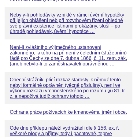
Nebyly-li pohledávky vzniklé v rámci úvěrní hypotéky
při jejich ohlášení neb při rozvrhovém řízení ohledně
své právní existence listinami prokázány, sluší – po
úhradě pohledávek, úvěrní hypotéce …
Není-li zvláštního výjimečného ustanovení
zákonného, jakého na př. není v čeledním (služebním)
řádě pro Čechy ze dne 7. dubna 1866, č. 11. zem. zák.
(aneb nebylo-li to zaměstnavateli oprávněnou …
Obecní strážník, plící rozkaz starosty, k němuž tento
nebyl formálně oprávněn (věcně příslušný), není ve
výkonu rozkazu vrchnostenského po rozumu §u 81. tr.
z. a nepožívá tudíž ochrany tohoto …
Ochrana práce požívacích ke kmenovému jmění obce.
Ode dne příklepu náleží vydražiteli dle § 156. ex. ř.
veškeré plody a příjmy, tedy i pachtovné, teprve