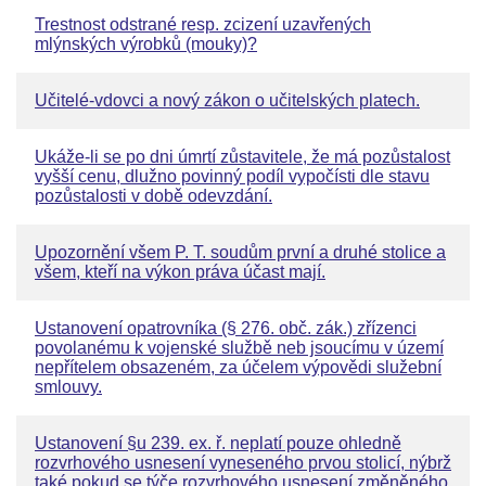
Trestnost odstrané resp. zcizení uzavřených
mlýnských výrobků (mouky)?
Učitelé-vdovci a nový zákon o učitelských platech.
Ukáže-li se po dni úmrtí zůstavitele, že má pozůstalost
vyšší cenu, dlužno povinný podíl vypočísti dle stavu
pozůstalosti v době odevzdání.
Upozornění všem P. T. soudům první a druhé stolice a
všem, kteří na výkon práva účast mají.
Ustanovení opatrovníka (§ 276. obč. zák.) zřízenci
povolanému k vojenské službě neb jsoucímu v území
nepřítelem obsazeném, za účelem výpovědi služební
smlouvy.
Ustanovení §u 239. ex. ř. neplatí pouze ohledně
rozvrhového usnesení vyneseného prvou stolicí, nýbrž
také pokud se týče rozvrhového usnesení změněného