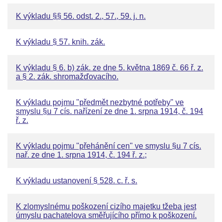
K výkladu §§ 56. odst. 2., 57., 59. j. n.
K výkladu § 57. knih. zák.
K výkladu § 6. b) zák. ze dne 5. května 1869 č. 66 ř. z.
a § 2. zák. shromažďovacího.
K výkladu pojmu "předmět nezbytné potřeby" ve
smyslu §u 7 cís. nařízení ze dne 1. srpna 1914, č. 194
ř. z.
K výkladu pojmu "přehánění cen" ve smyslu §u 7 cís.
nař. ze dne 1. srpna 1914, č. 194 ř. z.;
K výkladu ustanovení § 528. c. ř. s.
K zlomyslnému poškození cizího majetku tžeba jest
úmyslu pachatelova směřujícího přímo k poškození.