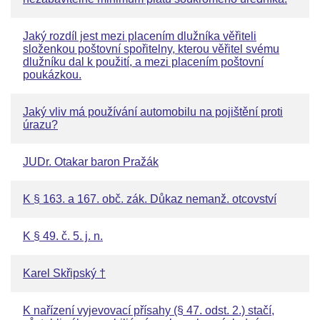
Jaký rozdíl jest mezi placením dlužníka věřiteli
složenkou poštovní spořitelny, kterou věřitel svému
dlužníku dal k použití, a mezi placením poštovní
poukázkou.
Jaký vliv má používání automobilu na pojištění proti
úrazu?
JUDr. Otakar baron Pražák
K § 163. a 167. obč. zák. Důkaz nemanž. otcovství
K § 49. č. 5. j. n.
Karel Skřipský †
K nařízení vyjevovací přísahy (§ 47. odst. 2.) stačí,