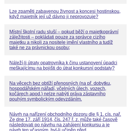
Lze zpaměti zabavenou živnost a koncesi hostinskou,
když majetník její už dávno ji neprovozuje?
Místní školní radu sluší – pokud běží o majetkoprávní
záležitosti – pokládati pouze za správce cizího
majetku a nikoli za nositele jmění vlastního a tudíž
také ne za právnickou osobu;
Náleží-li útraty opatrovníka k činu ustanovení úpadci
meškajícímu na bojišti do útrat konkursní podstaty?
Na věcech bez obtíží přenosných (na př. dobytku,
hospodářském nářadí, včelných úlech, vozech,
kočárech apod.) nelze nabýti práva zástavního
pouhým symbolickým odevzdáním.
Návrh na nařízení obchodního dozoru dle § 1. cís. nař.
Ze dne 17. září 1914, čís. 247 ř. z. může také časově
následovati po návrhu na zahájení konkursu a je
návrh ten včasným, byl-li učiněn před …