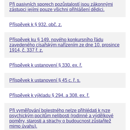
Při pasivních sporech pozůstalostí jsou zákonnými
zástupci jejími pouze všichni přihlášení dědici.
Příspěvek k § 932. obč. z.
Příspěvek ku § 149. nového konkursního řádu
zavedeného císařským nařízením ze dne 10. prosince
1914, č. 337 ř. z.
Příspěvek k ustanovení § 330. ex. ř.
Příspěvek k ustanovení § 45 c. ř. s.
Příspěvek k výkladu § 294. a 308. ex. ř.
Při vyměřování bolestného nelze přihlédati k ryze
psychickým pocitům nelibosti (rodinné a výdělkové
poměry, starosti a strachy o budoucnost zůstaňtež
mimo úvahu).