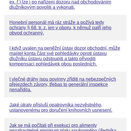
ex. ř.) lze i po nařízení dozoru nad obchodováním
dlužníkovým povoliti a vykonati.
Honební personál má ráz stráže a požívá tedy
ochrany § 68. tr. z. jen v oboru, k němuž patří jeho
obvod ochranný.
I když uvalen na peněžní ústav dozor obchodní, může
majitel konta část své pohledávky oproti ústavu
dlužníku ústavu odstoupiti a takto přivoditi
kompensaci pohledávek obou posledních.
I vlečné dráhy jsou povinny zříditi na nebezpečných
přejezdech závory, třebas to generální inspekce
nenařídila.
Jaké útraty přísluší opatrovníka nezvěstného,
ustanovenému pro doručení knihovních usnesení.
Jak se má počítati při exekuci pro alimenty
nezabavitelné minimum platu soukromého úředníka.