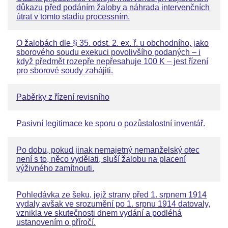
důkazu před podáním žaloby a náhrada intervenčních
útrat v tomto stadiu processním.
O žalobách dle § 35. odst. 2. ex. ř. u obchodního, jako
sborového soudu exekuci povolivšího podaných – i
když předmět rozepře nepřesahuje 100 K – jest řízení
pro sborové soudy zahájiti.
Paběrky z řízení revisního
Pasivní legitimace ke sporu o pozůstalostní inventář.
Po dobu, pokud jinak nemajetný nemanželský otec
není s to, něco vydělati, sluší žalobu na placení
výživného zamítnouti.
Pohledávka ze šeku, jejž strany před 1. srpnem 1914
vydaly avšak ve srozumění po 1. srpnu 1914 datovaly,
vznikla ve skutečnosti dnem vydání a podléhá
ustanovením o příročí.