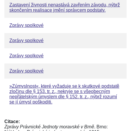
Zastavení živnosti nenastává zavřením závodu, nýbrž
skončením realisace jmění správcem podstaty.
Zprávy spolkové
Zprávy spolkové
Zprávy spolkové
Zprávy spolkové
»Zúmyslnost«, které vyžaduje se k skutkové podstatě
zločinu dle § 153. tr. z., nekryje se s všeobecným
nepřátelským úmyslem dle § 152. tr. z., nýbrž rozumí
se jí úmysl poškoditi.
Citace:
Zprávy Právnické Jednoty moravské v Brně
. Brno: