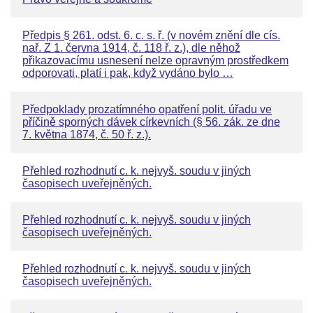
Předpis § 261. odst. 6. c. s. ř. (v novém znění dle cís.
nař. Z 1. června 1914, č. 118 ř. z.), dle něhož
přikazovacímu usnesení nelze opravným prostředkem
odporovati, platí i pak, když vydáno bylo …
Předpoklady prozatímného opatření polit. úřadu ve
příčině sporných dávek církevních (§ 56. zák. ze dne
7. května 1874, č. 50 ř. z.).
Přehled rozhodnutí c. k. nejvyš. soudu v jiných
časopisech uveřejněných.
Přehled rozhodnutí c. k. nejvyš. soudu v jiných
časopisech uveřejněných.
Přehled rozhodnutí c. k. nejvyš. soudu v jiných
časopisech uveřejněných.