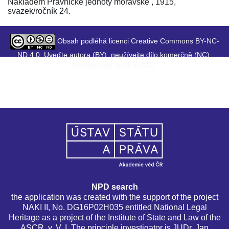
Nákladem Právnické jednoty moravské , 1915,
svazek/ročník 24.
Obsah podléhá licenci Creative Commons BY-NC-
ND 4.0. Uveďte autora (BY), neužívejte dílo komerčně (NC),
Nezasahujte do díla (ND).
NPD search
the application was created with the support of the project
NAKI II, No. DG16P02H035 entitled National Legal
Heritage as a project of the Institute of State and Law of the
ASCR, v. V. I. The principle investigator is JUDr. Jan