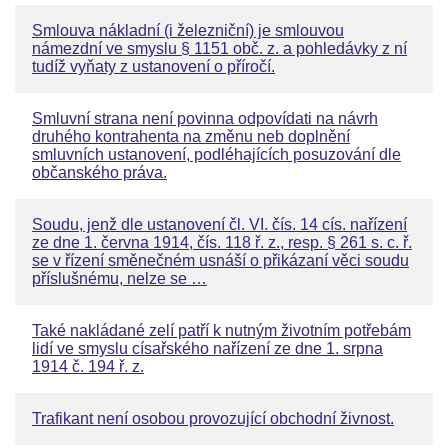
Smlouva nákladní (i železniční) je smlouvou
námezdní ve smyslu § 1151 obč. z. a pohledávky z ní
tudíž vyňaty z ustanovení o příročí.
Smluvní strana není povinna odpovídati na návrh
druhého kontrahenta na změnu neb doplnění
smluvních ustanovení, podléhajících posuzování dle
občanského práva.
Soudu, jenž dle ustanovení čl. VI. čís. 14 cís. nařízení
ze dne 1. června 1914, čís. 118 ř. z., resp. § 261 s. c. ř.
se v řízení směnečném usnáší o přikázaní věci soudu
příslušnému, nelze se …
Také nakládané zelí patří k nutným životním potřebám
lidí ve smyslu císařského nařízení ze dne 1. srpna
1914 č. 194 ř. z.
Trafikant není osobou provozující obchodní živnost.