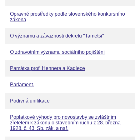
Opravné prostředky podle slovenského konkursního
zákona
O významu a závaznosti dekretu "Tametsi"
O zdravotním významu sociálního pojištění
Památka prof. Hennera a Kadlece
Parlament.
Podivná unifikace
Poplatkové výhody pro novostavby se zvláštním
zřetelem k zákonu o stavebním ruchu z 28. března
1928. č. 43. Sb. zák. a nař.