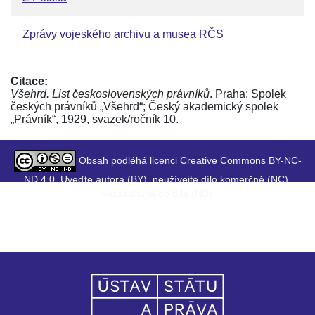
Zprávy vojeského archivu a musea RČS
Citace:
Všehrd. List československých právníků
. Praha: Spolek
českých právníků „Všehrd“; Český akademický spolek
„Právník“, 1929, svazek/ročník 10.
Obsah podléhá licenci Creative Commons BY-NC-
ND 4.0. Uveďte autora (BY), neužívejte dílo komerčně (NC),
Nezasahujte do díla (ND).