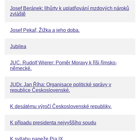
Josef Beránek: llhůrty k uplatňování mzdových nároků
zvláště
Josef Pekař, Žižka a jeho doba.
Jubilea
JUC. Rudolf Wierer: Poměr Moravy k říši římsko-
německé.
JUDr. Jan Říha: Organisace politické správy v
republice Československé.
K desátému výročí Československé republiky.
K případu presidenta nejvyššího soudu
K syllabu papeže Pia IX.