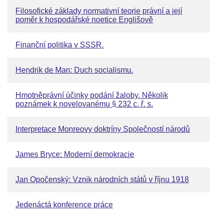
Filosofické základy normativní teorie právní a její
poměr k hospodářské noetice Englišově
Finanční politika v SSSR.
Hendrik de Man: Duch socialismu.
Hmotněprávní účinky podání žaloby. Několik
poznámek k novelovanému § 232 c. ř. s.
Interpretace Monreovy doktríny Společností národů
James Bryce: Moderní demokracie
Jan Opočenský: Vznik národních států v říjnu 1918
Jedenáctá konference práce