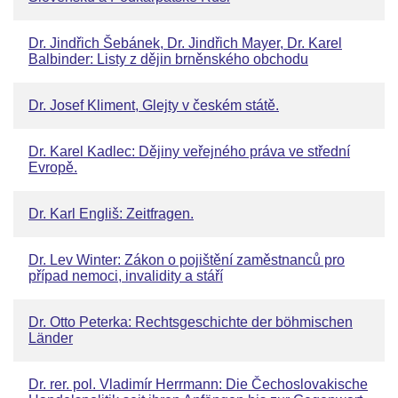
Dr. Jindřich Šebánek, Dr. Jindřich Mayer, Dr. Karel
Balbinder: Listy z dějin brněnského obchodu
Dr. Josef Kliment, Glejty v českém státě.
Dr. Karel Kadlec: Dějiny veřejného práva ve střední
Evropě.
Dr. Karl Engliš: Zeitfragen.
Dr. Lev Winter: Zákon o pojištění zaměstnanců pro
případ nemoci, invalidity a stáří
Dr. Otto Peterka: Rechtsgeschichte der böhmischen
Länder
Dr. rer. pol. Vladimír Herrmann: Die Čechoslovakische