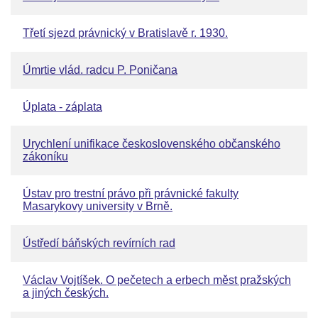
Třetí sjezd právnický v Bratislavě r. 1930.
Úmrtie vlád. radcu P. Poničana
Úplata - záplata
Urychlení unifikace československého občanského
zákoníku
Ústav pro trestní právo při právnické fakulty
Masarykovy university v Brně.
Ústředí báňských revírních rad
Václav Vojtíšek. O pečetech a erbech měst pražských
a jiných českých.