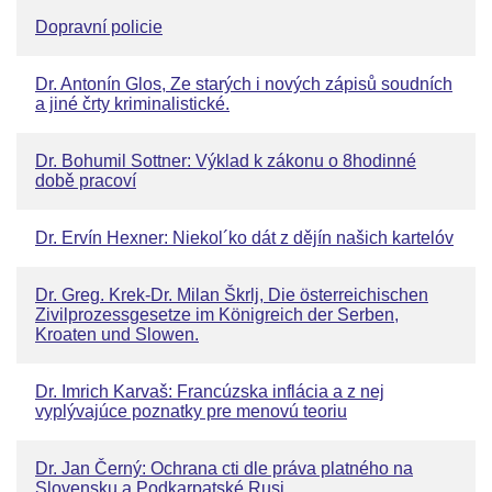
Dopravní policie
Dr. Antonín Glos, Ze starých i nových zápisů soudních
a jiné črty kriminalistické.
Dr. Bohumil Sottner: Výklad k zákonu o 8hodinné
době pracoví
Dr. Ervín Hexner: Niekol´ko dát z dějín našich kartelóv
Dr. Greg. Krek-Dr. Milan Škrlj, Die österreichischen
Zivilprozessgesetze im Königreich der Serben,
Kroaten und Slowen.
Dr. Imrich Karvaš: Francúzska inflácia a z nej
vyplývajúce poznatky pre menovú teoriu
Dr. Jan Černý: Ochrana cti dle práva platného na
Slovensku a Podkarpatské Rusi