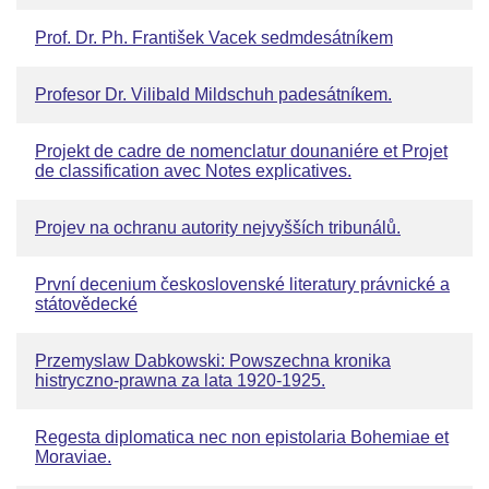
Prof. Dr. Ph. František Vacek sedmdesátníkem
Profesor Dr. Vilibald Mildschuh padesátníkem.
Projekt de cadre de nomenclatur dounaniére et Projet
de classification avec Notes explicatives.
Projev na ochranu autority nejvyšších tribunálů.
První decenium československé literatury právnické a
státovědecké
Przemyslaw Dabkowski: Powszechna kronika
histryczno-prawna za lata 1920-1925.
Regesta diplomatica nec non epistolaria Bohemiae et
Moraviae.