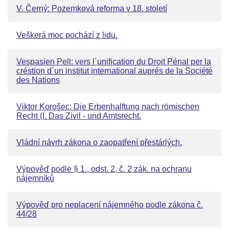
V. Černý: Pozemková reforma v 18. století
Veškerá moc pochází z lidu.
Vespasien Pell: vers l´unification du Droit Pénal per la
créstion d´un institut international auprés de la Société
des Nations
Viktor Korošec: Die Erbenhalftung nach römischen
Recht (I. Das Zivil - und Amtsrecht.
Vládní návrh zákona o zaopatření přestárlých.
Výpověď podle § 1., odst. 2, č. 2 zák. na ochranu
nájemníků
Výpověď pro neplacení nájemného podle zákona č.
44/28