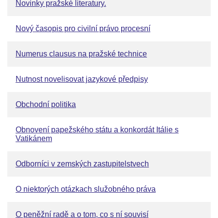
Novinky pražské literatury.
Nový časopis pro civilní právo procesní
Numerus clausus na pražské technice
Nutnost novelisovat jazykové předpisy
Obchodní politika
Obnovení papežského státu a konkordát Itálie s
Vatikánem
Odborníci v zemských zastupitelstvech
O niektorých otázkach služobného práva
O peněžní radě a o tom, co s ní souvisí