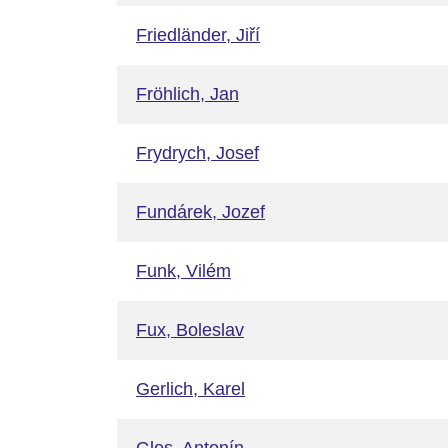
Friedländer, Jiří
Fröhlich, Jan
Frydrych, Josef
Fundárek, Jozef
Funk, Vilém
Fux, Boleslav
Gerlich, Karel