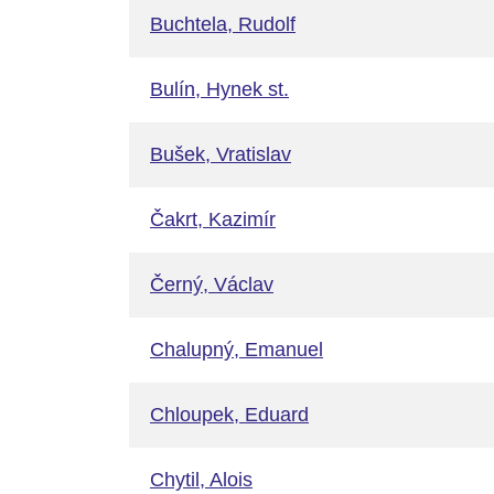
Buchtela, Rudolf
Bulín, Hynek st.
Bušek, Vratislav
Čakrt, Kazimír
Černý, Václav
Chalupný, Emanuel
Chloupek, Eduard
Chytil, Alois