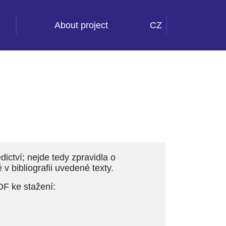
About project
CZ
ictví; nejde tedy zpravidla o
 v bibliografii uvedené texty.
DF ke stažení: