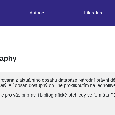
Authors
Literature
raphy
erována z aktuálního obsahu databáze Národní právní děd
 celý její obsah dostupný on-line prokliknutím na jednotlivé
pro vás připravili bibliografické přehledy ve formátu P