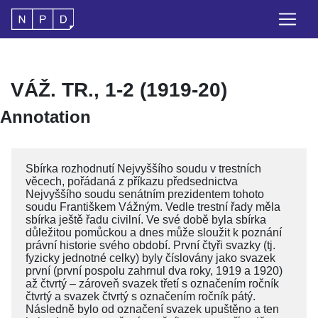
VÁŽ. TR., 1-2 (1919-20)
Annotation
Sbírka rozhodnutí Nejvyššího soudu v trestních
věcech, pořádaná z příkazu předsednictva
Nejvyššího soudu senátním prezidentem tohoto
soudu Františkem Vážným. Vedle trestní řady měla
sbírka ještě řadu civilní. Ve své době byla sbírka
důležitou pomůckou a dnes může sloužit k poznání
právní historie svého období. První čtyři svazky (tj.
fyzicky jednotné celky) byly číslovány jako svazek
první (první pospolu zahrnul dva roky, 1919 a 1920)
až čtvrtý – zároveň svazek třetí s označením ročník
čtvrtý a svazek čtvrtý s označením ročník pátý.
Následně bylo od označení svazek upuštěno a ten